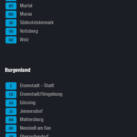
Murtal
MT
Murau
MU
Südoststeiermark
SO
Voitsberg
VO
Weiz
WZ
Burgenland
Eisenstadt – Stadt
E
Eisenstadt/Umgebung
EU
Güssing
GS
Jennersdorf
JE
Mattersburg
MA
Neusiedl am See
ND
Oberpullendorf
OP