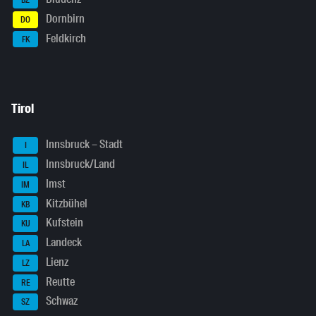
BZ
Dornbirn
DO
Feldkirch
FK
Tirol
Innsbruck – Stadt
I
Innsbruck/Land
IL
Imst
IM
Kitzbühel
KB
Kufstein
KU
Landeck
LA
Lienz
LZ
Reutte
RE
Schwaz
SZ