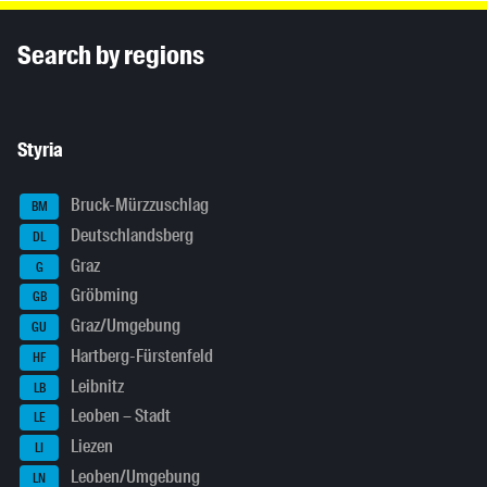
Inhaltsinformationen
Search by regions
Styria
Bruck-Mürzzuschlag
BM
Deutschlandsberg
DL
Graz
G
Gröbming
GB
Graz/Umgebung
GU
Hartberg-Fürstenfeld
HF
Leibnitz
LB
Leoben – Stadt
LE
Liezen
LI
Leoben/Umgebung
LN