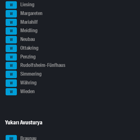
Liesing
W
Margareten
W
Mariahilf
W
Meidling
W
Neubau
W
Ottakring
W
Penzing
W
Rudolfsheim-Fünfhaus
W
Simmering
W
Währing
W
Wieden
W
Yukarı Avusturya
Braunau
BR