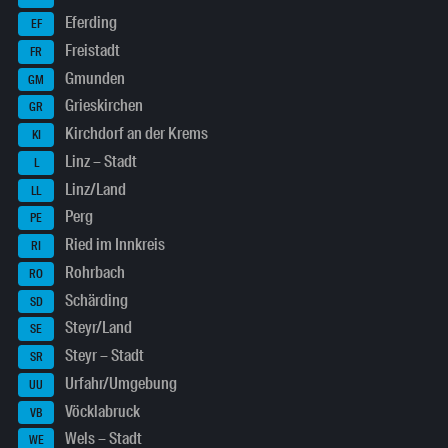
Eferding
EF
Freistadt
FR
Gmunden
GM
Grieskirchen
GR
Kirchdorf an der Krems
KI
Linz – Stadt
L
Linz/Land
LL
Perg
PE
Ried im Innkreis
RI
Rohrbach
RO
Schärding
SD
Steyr/Land
SE
Steyr – Stadt
SR
Urfahr/Umgebung
UU
Vöcklabruck
VB
Wels – Stadt
WE