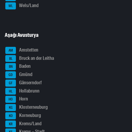
Wels/Land
WL
Aşağı Avusturya
Amstetten
AM
Bruck an der Leitha
BL
Baden
BN
Gmünd
GD
Gänserndorf
GF
Hollabrunn
HL
Horn
HO
Klosterneuburg
KG
Korneuburg
KO
Krems/Land
KR
Krems – Stadt