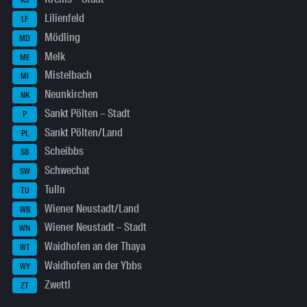
KS
Lilienfeld
LF
Mödling
MD
Melk
ME
Mistelbach
MI
Neunkirchen
NK
Sankt Pölten – Stadt
P
Sankt Pölten/Land
PL
Scheibbs
SB
Schwechat
SW
Tulln
TU
Wiener Neustadt/Land
WB
Wiener Neustadt – Stadt
WN
Waidhofen an der Thaya
WT
Waidhofen an der Ybbs
WY
Zwettl
ZT