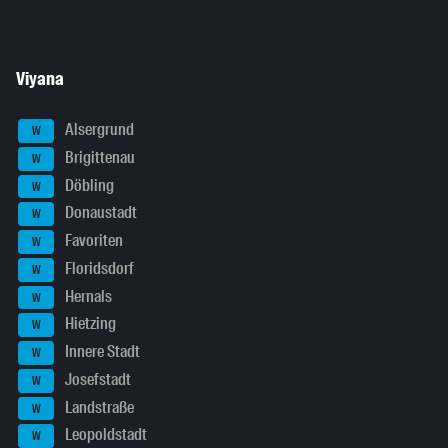
Viyana
Alsergrund
W
Brigittenau
W
Döbling
W
Donaustadt
W
Favoriten
W
Floridsdorf
W
Hernals
W
Hietzing
W
Innere Stadt
W
Josefstadt
W
Landstraße
W
Leopoldstadt
W