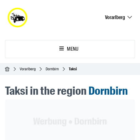
Vorarlberg
MENU
Ana Sayfa
Vorarlberg
Dornbirn
Taksi
Taksi in the region
Dornbirn
Header Banner