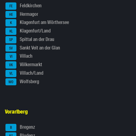
Feldkirchen
FE
Hermagor
HE
Klagenfurt am Wörthersee
K
Klagenfurt/Land
KL
Spittal an der Drau
SP
Sankt Veit an der Glan
SV
Villach
VI
Völkermarkt
VK
Villach/Land
VL
Wolfsberg
WO
Vorarlberg
Bregenz
B
Bludenz