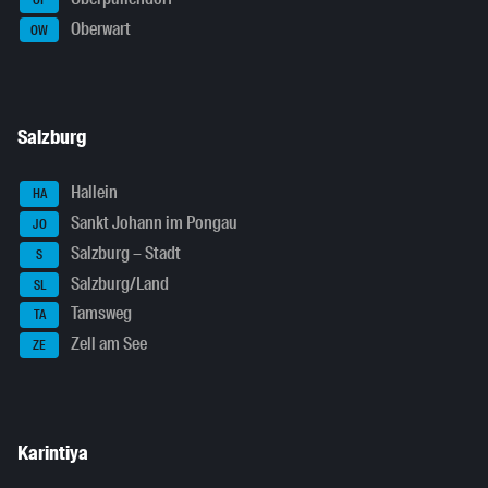
Oberwart
OW
Salzburg
Hallein
HA
Sankt Johann im Pongau
JO
Salzburg – Stadt
S
Salzburg/Land
SL
Tamsweg
TA
Zell am See
ZE
Karintiya