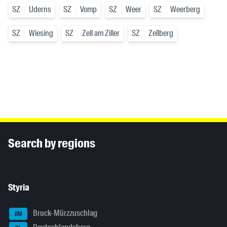
SZ
Uderns
SZ
Vomp
SZ
Weer
SZ
Weerberg
SZ
Wiesing
SZ
Zell am Ziller
SZ
Zellberg
Inhaltsinformationen
Search by regions
Styria
Bruck-Mürzzuschlag
BM