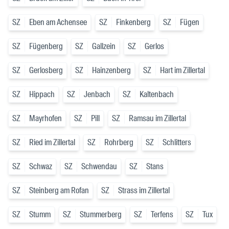
SZ
Eben am Achensee
SZ
Finkenberg
SZ
Fügen
SZ
Fügenberg
SZ
Gallzein
SZ
Gerlos
SZ
Gerlosberg
SZ
Hainzenberg
SZ
Hart im Zillertal
SZ
Hippach
SZ
Jenbach
SZ
Kaltenbach
SZ
Mayrhofen
SZ
Pill
SZ
Ramsau im Zillertal
SZ
Ried im Zillertal
SZ
Rohrberg
SZ
Schlitters
SZ
Schwaz
SZ
Schwendau
SZ
Stans
SZ
Steinberg am Rofan
SZ
Strass im Zillertal
SZ
Stumm
SZ
Stummerberg
SZ
Terfens
SZ
Tux