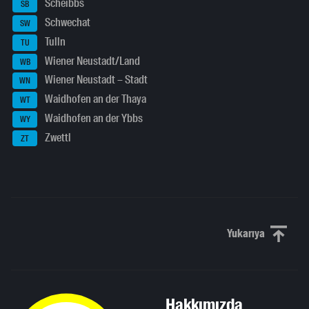
Scheibbs
SB
Schwechat
SW
Tulln
TU
Wiener Neustadt/Land
WB
Wiener Neustadt – Stadt
WN
Waidhofen an der Thaya
WT
Waidhofen an der Ybbs
WY
Zwettl
ZT
Yukarıya
Yukarı kaydı
Hakkımızda