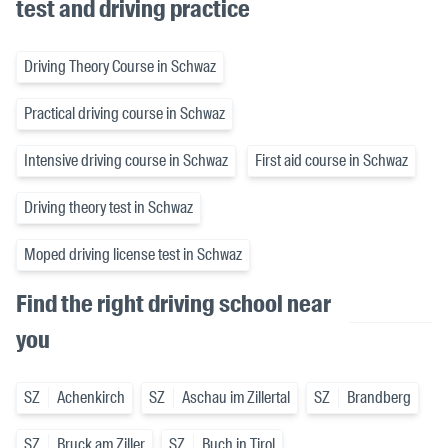
test and driving practice
Driving Theory Course in Schwaz
Practical driving course in Schwaz
Intensive driving course in Schwaz
First aid course in Schwaz
Driving theory test in Schwaz
Moped driving license test in Schwaz
Find the right driving school near
you
SZ
Achenkirch
SZ
Aschau im Zillertal
SZ
Brandberg
SZ
Bruck am Ziller
SZ
Buch in Tirol