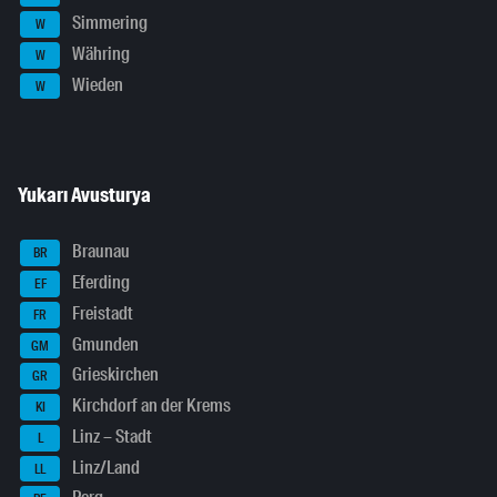
Simmering
W
Währing
W
Wieden
W
Yukarı Avusturya
Braunau
BR
Eferding
EF
Freistadt
FR
Gmunden
GM
Grieskirchen
GR
Kirchdorf an der Krems
KI
Linz – Stadt
L
Linz/Land
LL