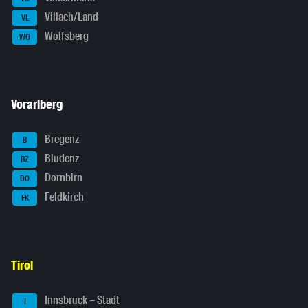
Villach/Land
VL
Wolfsberg
WO
Vorarlberg
Bregenz
B
Bludenz
BZ
Dornbirn
DO
Feldkirch
FK
Tirol
Innsbruck – Stadt
I