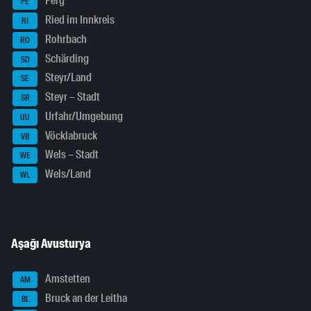
Perg
PE
Ried im Innkreis
RI
Rohrbach
RO
Schärding
SD
Steyr/Land
SE
Steyr – Stadt
SR
Urfahr/Umgebung
UU
Vöcklabruck
VB
Wels – Stadt
WE
Wels/Land
WL
Aşağı Avusturya
Amstetten
AM
Bruck an der Leitha
BL