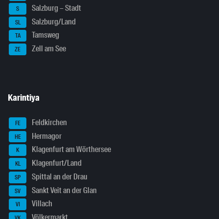
Salzburg – Stadt
S
Salzburg/Land
SL
Tamsweg
TA
Zell am See
ZE
Karintiya
Feldkirchen
FE
Hermagor
HE
Klagenfurt am Wörthersee
K
Klagenfurt/Land
KL
Spittal an der Drau
SP
Sankt Veit an der Glan
SV
Villach
VI
Völkermarkt
VK