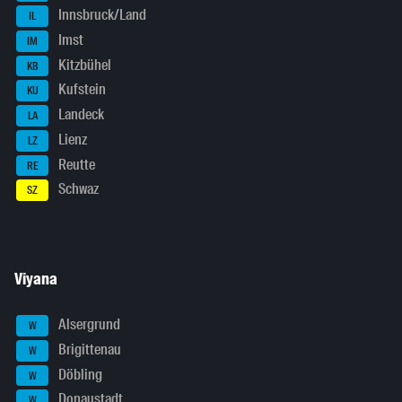
Innsbruck/Land
IL
Imst
IM
Kitzbühel
KB
Kufstein
KU
Landeck
LA
Lienz
LZ
Reutte
RE
Schwaz
SZ
Viyana
Alsergrund
W
Brigittenau
W
Döbling
W
Donaustadt
W