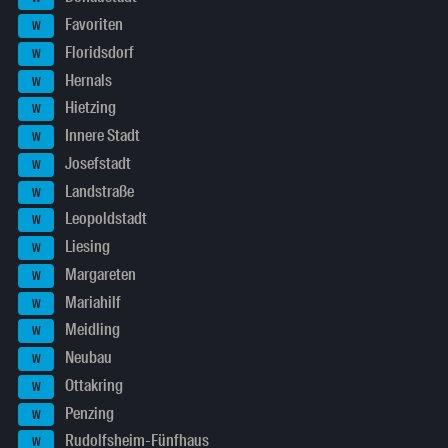
Favoriten
W
Floridsdorf
W
Hernals
W
Hietzing
W
Innere Stadt
W
Josefstadt
W
Landstraße
W
Leopoldstadt
W
Liesing
W
Margareten
W
Mariahilf
W
Meidling
W
Neubau
W
Ottakring
W
Penzing
W
Rudolfsheim-Fünfhaus
W