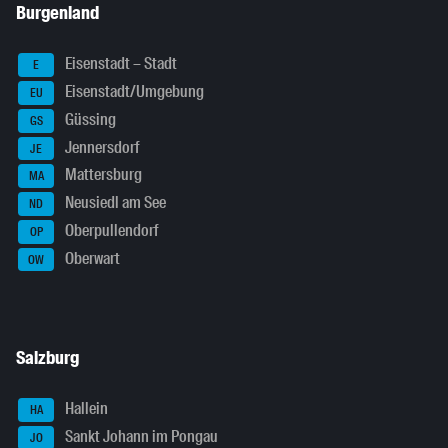
Burgenland
Eisenstadt – Stadt
E
Eisenstadt/Umgebung
EU
Güssing
GS
Jennersdorf
JE
Mattersburg
MA
Neusiedl am See
ND
Oberpullendorf
OP
Oberwart
OW
Salzburg
Hallein
HA
Sankt Johann im Pongau
JO