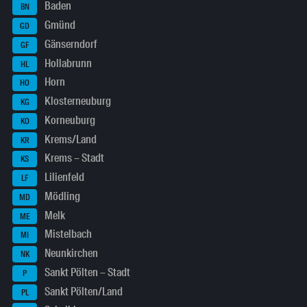
Baden
BN
Gmünd
GD
Gänserndorf
GF
Hollabrunn
HL
Horn
HO
Klosterneuburg
KG
Korneuburg
KO
Krems/Land
KR
Krems – Stadt
KS
Lilienfeld
LF
Mödling
MD
Melk
ME
Mistelbach
MI
Neunkirchen
NK
Sankt Pölten – Stadt
P
Sankt Pölten/Land
PL