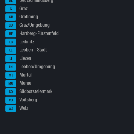
Deutschlandsberg
DL
Graz
G
Gröbming
GB
Graz/Umgebung
GU
Hartberg-Fürstenfeld
HF
Leibnitz
LB
Leoben – Stadt
LE
Liezen
LI
Leoben/Umgebung
LN
Murtal
MT
Murau
MU
Südoststeiermark
SO
Voitsberg
VO
Weiz
WZ