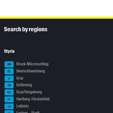
Inhaltsinformationen
Search by regions
Styria
Bruck-Mürzzuschlag
BM
Deutschlandsberg
DL
Graz
G
Gröbming
GB
Graz/Umgebung
GU
Hartberg-Fürstenfeld
HF
Leibnitz
LB