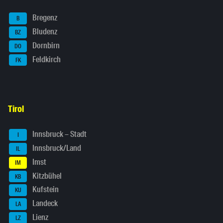
Bregenz
B
Bludenz
BZ
Dornbirn
DO
Feldkirch
FK
Tirol
Innsbruck – Stadt
I
Innsbruck/Land
IL
Imst
IM
Kitzbühel
KB
Kufstein
KU
Landeck
LA
Lienz
LZ