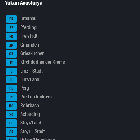
Yukarı Avusturya
Braunau
BR
Eferding
EF
Freistadt
FR
Gmunden
GM
Grieskirchen
GR
Kirchdorf an der Krems
KI
Linz – Stadt
L
Linz/Land
LL
Perg
PE
Ried im Innkreis
RI
Rohrbach
RO
Schärding
SD
Steyr/Land
SE
Steyr – Stadt
SR