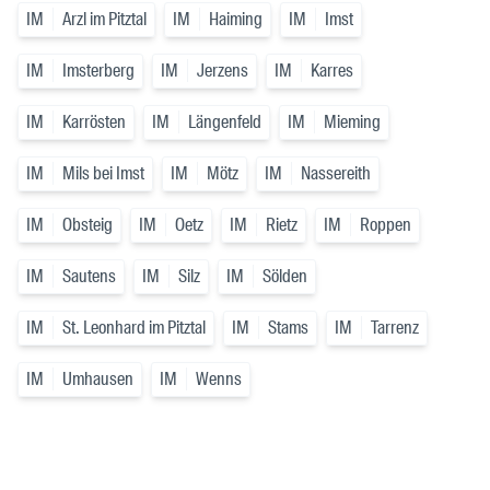
IM
Arzl im Pitztal
IM
Haiming
IM
Imst
IM
Imsterberg
IM
Jerzens
IM
Karres
IM
Karrösten
IM
Längenfeld
IM
Mieming
IM
Mils bei Imst
IM
Mötz
IM
Nassereith
IM
Obsteig
IM
Oetz
IM
Rietz
IM
Roppen
IM
Sautens
IM
Silz
IM
Sölden
IM
St. Leonhard im Pitztal
IM
Stams
IM
Tarrenz
IM
Umhausen
IM
Wenns