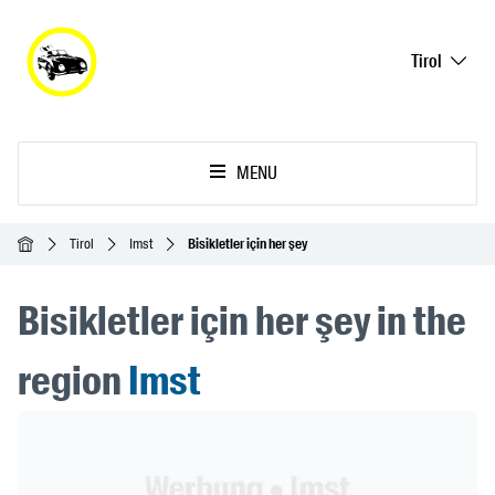
Tirol
MENU
Ana Sayfa
Tirol
Imst
Bisikletler için her şey
Bisikletler için her şey in the
region
Imst
Header Banner