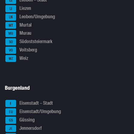
Leoben – Stadt
LE
Liezen
LI
Leoben/Umgebung
LN
Murtal
MT
Murau
MU
Südoststeiermark
SO
Voitsberg
VO
Weiz
WZ
Burgenland
Eisenstadt – Stadt
E
Eisenstadt/Umgebung
EU
Güssing
GS
Jennersdorf
JE