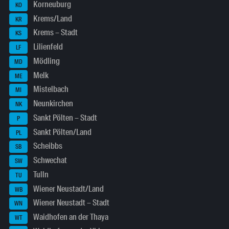
Korneuburg
KO
Krems/Land
KR
Krems – Stadt
KS
Lilienfeld
LF
Mödling
MD
Melk
ME
Mistelbach
MI
Neunkirchen
NK
Sankt Pölten – Stadt
P
Sankt Pölten/Land
PL
Scheibbs
SB
Schwechat
SW
Tulln
TU
Wiener Neustadt/Land
WB
Wiener Neustadt – Stadt
WN
Waidhofen an der Thaya
WT