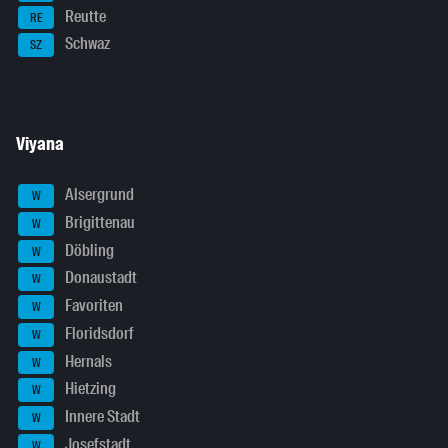
Reutte
RE
Schwaz
SZ
Viyana
Alsergrund
W
Brigittenau
W
Döbling
W
Donaustadt
W
Favoriten
W
Floridsdorf
W
Hernals
W
Hietzing
W
Innere Stadt
W
Josefstadt
W