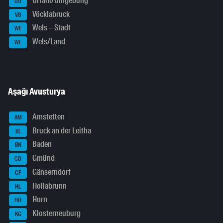
Urfahr/Umgebung
UU
Vöcklabruck
VB
Wels – Stadt
WE
Wels/Land
WL
Aşağı Avusturya
Amstetten
AM
Bruck an der Leitha
BL
Baden
BN
Gmünd
GD
Gänserndorf
GF
Hollabrunn
HL
Horn
HO
Klosterneuburg
KG