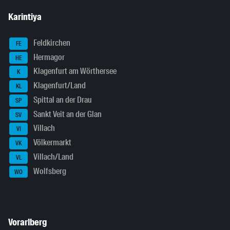
Karintiya
Feldkirchen
FE
Hermagor
HE
Klagenfurt am Wörthersee
K
Klagenfurt/Land
KL
Spittal an der Drau
SP
Sankt Veit an der Glan
SV
Villach
VI
Völkermarkt
VK
Villach/Land
VL
Wolfsberg
WO
Vorarlberg