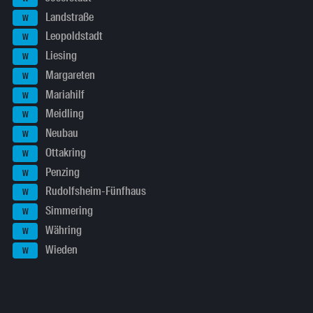
Landstraße
W
Leopoldstadt
W
Liesing
W
Margareten
W
Mariahilf
W
Meidling
W
Neubau
W
Ottakring
W
Penzing
W
Rudolfsheim-Fünfhaus
W
Simmering
W
Währing
W
Wieden
W