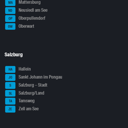
Mattersburg
MA
Neusiedl am See
ND
Oberpullendorf
OP
Oberwart
OW
Salzburg
Hallein
HA
Sankt Johann im Pongau
JO
Salzburg – Stadt
S
Salzburg/Land
SL
Tamsweg
TA
Zell am See
ZE