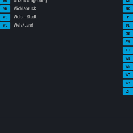
Urfahr/Umgebung
UU
MI
Vöcklabruck
VB
NK
Wels – Stadt
WE
P
Wels/Land
WL
PL
SB
SW
TU
WB
WN
WT
WY
ZT