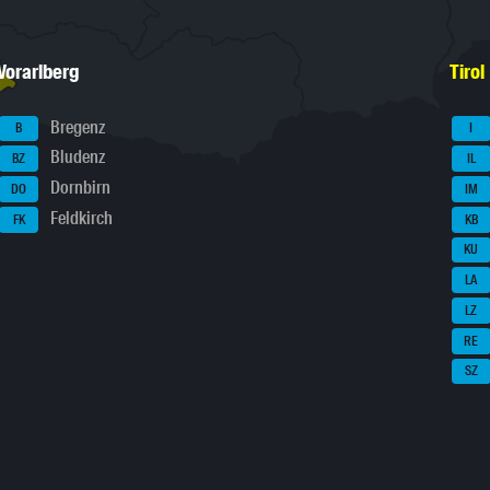
Vorarlberg
Tirol
Bregenz
B
I
Bludenz
BZ
IL
Dornbirn
DO
IM
Feldkirch
FK
KB
KU
LA
LZ
RE
SZ