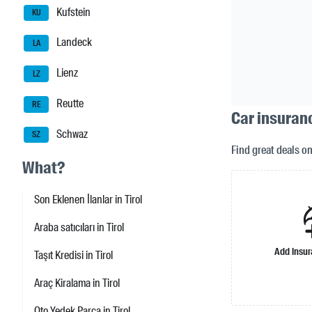
Kufstein
KU
Landeck
LA
Lienz
LZ
Reutte
RE
Car insuranc
Schwaz
SZ
Find great deals o
What?
Son Eklenen İlanlar in Tirol
Araba satıcıları in Tirol
Add insu
Taşıt Kredisi in Tirol
Araç Kiralama in Tirol
Oto Yedek Parça in Tirol