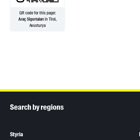
QR code for this page:
Araç Sigortaları
in Tirol,
Avusturya
Inhaltsinformationen
Search by regions
Styria