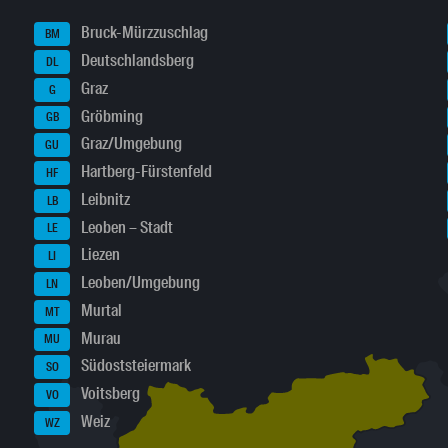
Bruck-Mürzzuschlag
BM
Deutschlandsberg
DL
Graz
G
Gröbming
GB
Graz/Umgebung
GU
Hartberg-Fürstenfeld
HF
Leibnitz
LB
Leoben – Stadt
LE
Liezen
LI
Leoben/Umgebung
LN
Murtal
MT
Murau
MU
Südoststeiermark
SO
Voitsberg
VO
Weiz
WZ