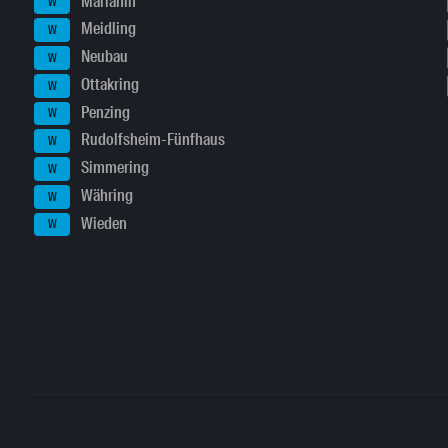
Mariahilf
W
Meidling
W
Neubau
W
Ottakring
W
Penzing
W
Rudolfsheim-Fünfhaus
W
Simmering
W
Währing
W
Wieden
W