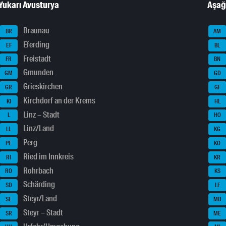
Yukarı Avusturya
Aşağ
Braunau
BR
AM
Eferding
EF
BL
Freistadt
FR
BN
Gmunden
GM
GD
Grieskirchen
GR
GF
Kirchdorf an der Krems
KI
HL
Linz – Stadt
L
HO
Linz/Land
LL
KG
Perg
PE
KO
Ried im Innkreis
RI
KR
Rohrbach
RO
KS
Schärding
SD
LF
Steyr/Land
SE
MD
Steyr – Stadt
SR
ME