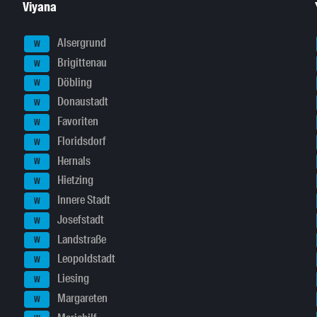
Viyana
Alsergrund
W
Brigittenau
W
Döbling
W
Donaustadt
W
Favoriten
W
Floridsdorf
W
Hernals
W
Hietzing
W
Innere Stadt
W
Josefstadt
W
Landstraße
W
Leopoldstadt
W
Liesing
W
Margareten
W