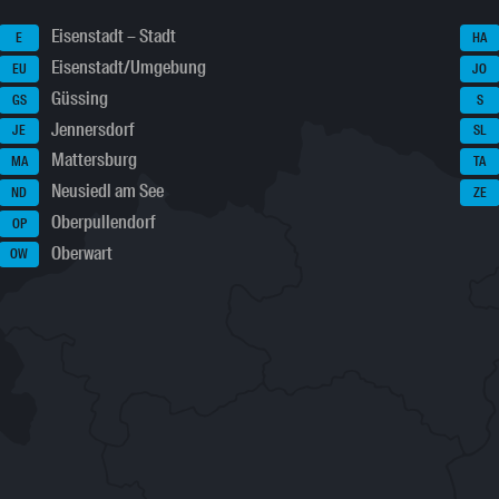
Eisenstadt – Stadt
E
HA
Eisenstadt/Umgebung
EU
JO
Güssing
GS
S
Jennersdorf
JE
SL
Mattersburg
MA
TA
Neusiedl am See
ND
ZE
Oberpullendorf
OP
Oberwart
OW