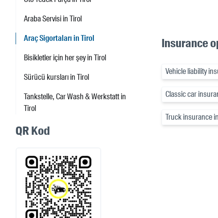
Araba Servisi in Tirol
Araç Sigortaları in Tirol
Insurance op
Bisikletler için her şey in Tirol
Vehicle liability in
Sürücü kursları in Tirol
Classic car insuran
Tankstelle, Car Wash & Werkstatt in
Tirol
Truck insurance in
QR Kod