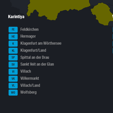
Karintiya
Feldkirchen
FE
Hermagor
HE
Klagenfurt am Wörthersee
K
Klagenfurt/Land
KL
Spittal an der Drau
SP
Sankt Veit an der Glan
SV
Villach
VI
Völkermarkt
VK
Villach/Land
VL
Wolfsberg
WO