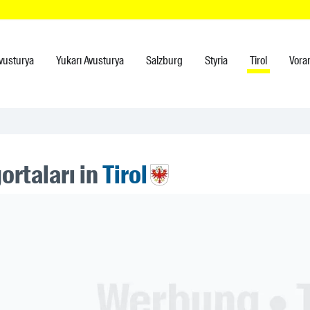
vusturya
Yukarı Avusturya
Salzburg
Styria
Tirol
Vora
ortaları in
Tirol
ner