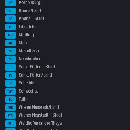
Korneuburg
KO
Krems/Land
KR
Krems – Stadt
KS
Lilienfeld
LF
Mödling
MD
Melk
ME
Mistelbach
MI
Neunkirchen
NK
Sankt Pölten – Stadt
P
Sankt Pölten/Land
PL
Scheibbs
SB
Schwechat
SW
Tulln
TU
Wiener Neustadt/Land
WB
Wiener Neustadt – Stadt
WN
Waidhofen an der Thaya
WT