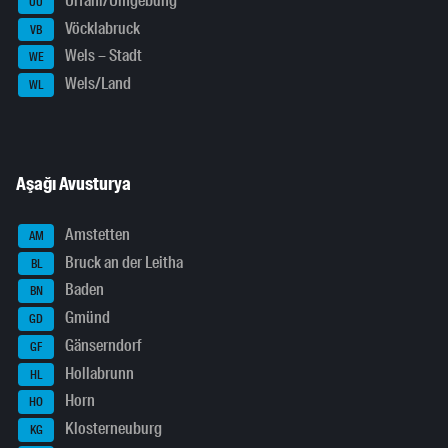
Urfahr/Umgebung
UU
Vöcklabruck
VB
Wels – Stadt
WE
Wels/Land
WL
Aşağı Avusturya
Amstetten
AM
Bruck an der Leitha
BL
Baden
BN
Gmünd
GD
Gänserndorf
GF
Hollabrunn
HL
Horn
HO
Klosterneuburg
KG