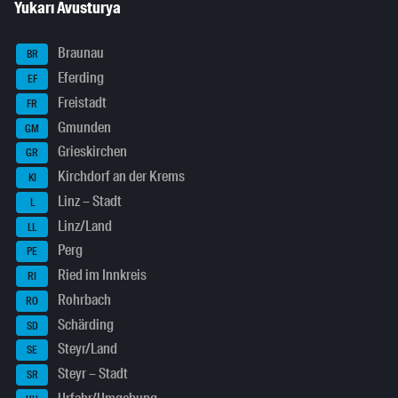
Yukarı Avusturya
Braunau
BR
Eferding
EF
Freistadt
FR
Gmunden
GM
Grieskirchen
GR
Kirchdorf an der Krems
KI
Linz – Stadt
L
Linz/Land
LL
Perg
PE
Ried im Innkreis
RI
Rohrbach
RO
Schärding
SD
Steyr/Land
SE
Steyr – Stadt
SR