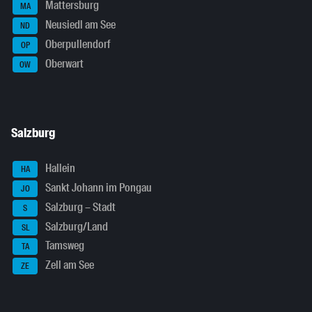
Mattersburg
MA
Neusiedl am See
ND
Oberpullendorf
OP
Oberwart
OW
Salzburg
Hallein
HA
Sankt Johann im Pongau
JO
Salzburg – Stadt
S
Salzburg/Land
SL
Tamsweg
TA
Zell am See
ZE