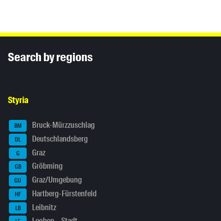
Inhaltsinformationen
Search by regions
Styria
Bruck-Mürzzuschlag
BM
Deutschlandsberg
DL
Graz
G
Gröbming
GB
Graz/Umgebung
GU
Hartberg-Fürstenfeld
HF
Leibnitz
LB