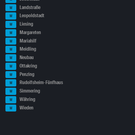
Landstraße
W
Leopoldstadt
W
Liesing
W
Margareten
W
Mariahilf
W
Meidling
W
Neubau
W
Ottakring
W
Penzing
W
Rudolfsheim-Fünfhaus
W
Simmering
W
Währing
W
Wieden
W