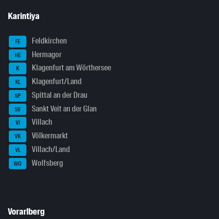
Karintiya
Feldkirchen
FE
Hermagor
HE
Klagenfurt am Wörthersee
K
Klagenfurt/Land
KL
Spittal an der Drau
SP
Sankt Veit an der Glan
SV
Villach
VI
Völkermarkt
VK
Villach/Land
VL
Wolfsberg
WO
Vorarlberg