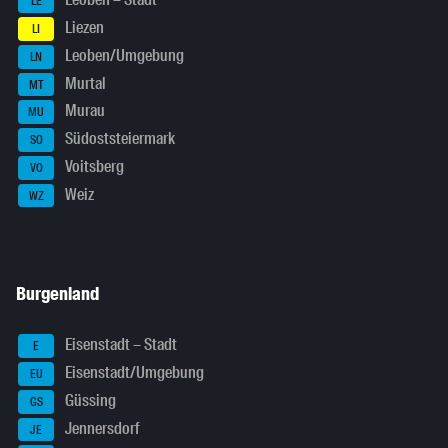
Leoben – Stadt
LE
Liezen
LI
Leoben/Umgebung
LN
Murtal
MT
Murau
MU
Südoststeiermark
SO
Voitsberg
VO
Weiz
WZ
Burgenland
Eisenstadt – Stadt
E
Eisenstadt/Umgebung
EU
Güssing
GS
Jennersdorf
JE