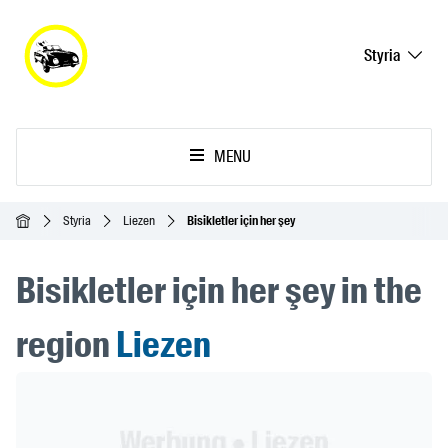
Styria
MENU
Ana Sayfa
Styria
Liezen
Bisikletler için her şey
Bisikletler için her şey in the
region
Liezen
Header Banner