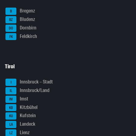
Bregenz
B
Bludenz
BZ
Dornbirn
DO
Feldkirch
FK
Tirol
Innsbruck – Stadt
I
Innsbruck/Land
IL
Imst
IM
Kitzbühel
KB
Kufstein
KU
Landeck
LA
Lienz
LZ