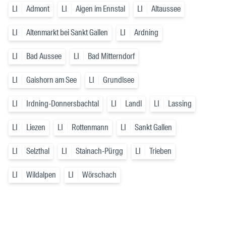
LI
Admont
LI
Aigen im Ennstal
LI
Altaussee
LI
Altenmarkt bei Sankt Gallen
LI
Ardning
LI
Bad Aussee
LI
Bad Mitterndorf
LI
Gaishorn am See
LI
Grundlsee
LI
Irdning-Donnersbachtal
LI
Landl
LI
Lassing
LI
Liezen
LI
Rottenmann
LI
Sankt Gallen
LI
Selzthal
LI
Stainach-Pürgg
LI
Trieben
LI
Wildalpen
LI
Wörschach