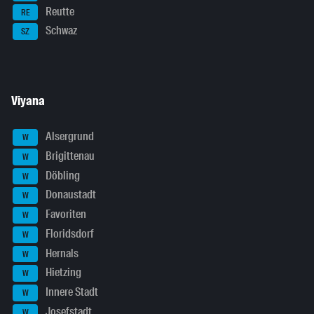
Reutte
RE
Schwaz
SZ
Viyana
Alsergrund
W
Brigittenau
W
Döbling
W
Donaustadt
W
Favoriten
W
Floridsdorf
W
Hernals
W
Hietzing
W
Innere Stadt
W
Josefstadt
W