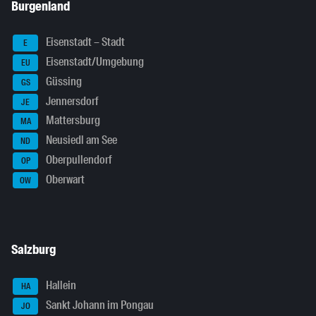
Burgenland
Eisenstadt – Stadt
E
Eisenstadt/Umgebung
EU
Güssing
GS
Jennersdorf
JE
Mattersburg
MA
Neusiedl am See
ND
Oberpullendorf
OP
Oberwart
OW
Salzburg
Hallein
HA
Sankt Johann im Pongau
JO