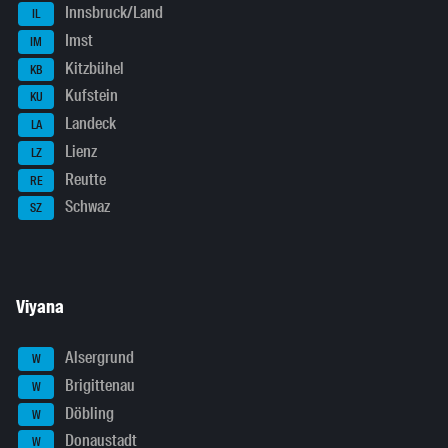
Innsbruck/Land
IL
Imst
IM
Kitzbühel
KB
Kufstein
KU
Landeck
LA
Lienz
LZ
Reutte
RE
Schwaz
SZ
Viyana
Alsergrund
W
Brigittenau
W
Döbling
W
Donaustadt
W