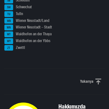
Scheibbs
SB
Schwechat
SW
Tulln
TU
Wiener Neustadt/Land
WB
Wiener Neustadt – Stadt
WN
Waidhofen an der Thaya
WT
Waidhofen an der Ybbs
WY
Zwettl
ZT
Yukarıya
Yukarı kaydı
Hakkımızda