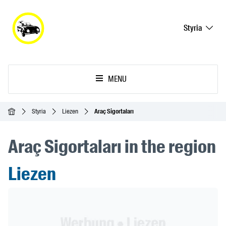
Styria
MENU
Ana Sayfa
Styria
Liezen
Araç Sigortaları
Araç Sigortaları in the region
Liezen
Header Banner