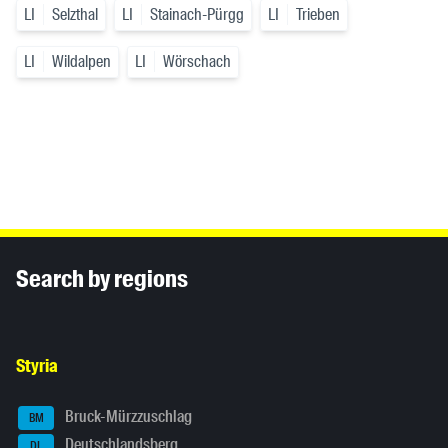
LI
Selzthal
LI
Stainach-Pürgg
LI
Trieben
LI
Wildalpen
LI
Wörschach
Inhaltsinformationen
Search by regions
Styria
Bruck-Mürzzuschlag
BM
Deutschlandsberg
DL