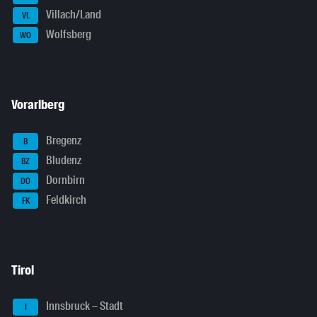
Villach/Land
VL
Wolfsberg
WO
Vorarlberg
Bregenz
B
Bludenz
BZ
Dornbirn
DO
Feldkirch
FK
Tirol
Innsbruck – Stadt
I