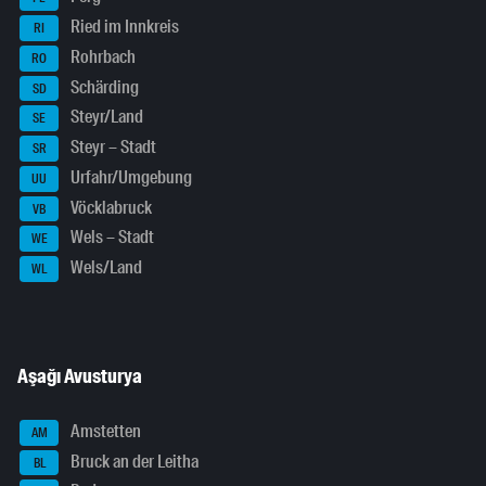
Ried im Innkreis
RI
Rohrbach
RO
Schärding
SD
Steyr/Land
SE
Steyr – Stadt
SR
Urfahr/Umgebung
UU
Vöcklabruck
VB
Wels – Stadt
WE
Wels/Land
WL
Aşağı Avusturya
Amstetten
AM
Bruck an der Leitha
BL