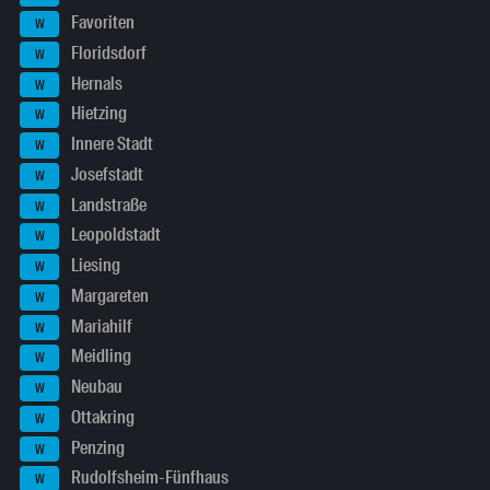
Favoriten
W
Floridsdorf
W
Hernals
W
Hietzing
W
Innere Stadt
W
Josefstadt
W
Landstraße
W
Leopoldstadt
W
Liesing
W
Margareten
W
Mariahilf
W
Meidling
W
Neubau
W
Ottakring
W
Penzing
W
Rudolfsheim-Fünfhaus
W