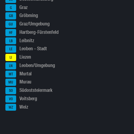
Graz
G
Gröbming
GB
Graz/Umgebung
GU
Hartberg-Fürstenfeld
HF
Leibnitz
LB
Leoben – Stadt
LE
Liezen
LI
Leoben/Umgebung
LN
Murtal
MT
Murau
MU
Südoststeiermark
SO
Voitsberg
VO
Weiz
WZ