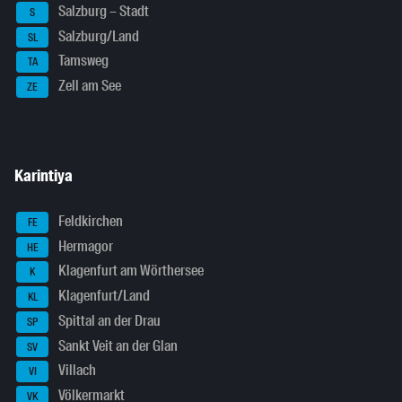
Salzburg – Stadt
S
Salzburg/Land
SL
Tamsweg
TA
Zell am See
ZE
Karintiya
Feldkirchen
FE
Hermagor
HE
Klagenfurt am Wörthersee
K
Klagenfurt/Land
KL
Spittal an der Drau
SP
Sankt Veit an der Glan
SV
Villach
VI
Völkermarkt
VK