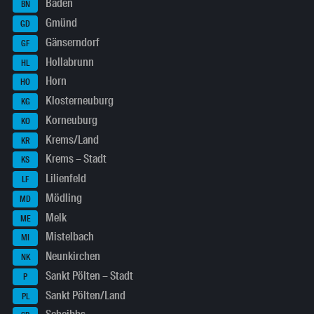
Baden
BN
Gmünd
GD
Gänserndorf
GF
Hollabrunn
HL
Horn
HO
Klosterneuburg
KG
Korneuburg
KO
Krems/Land
KR
Krems – Stadt
KS
Lilienfeld
LF
Mödling
MD
Melk
ME
Mistelbach
MI
Neunkirchen
NK
Sankt Pölten – Stadt
P
Sankt Pölten/Land
PL