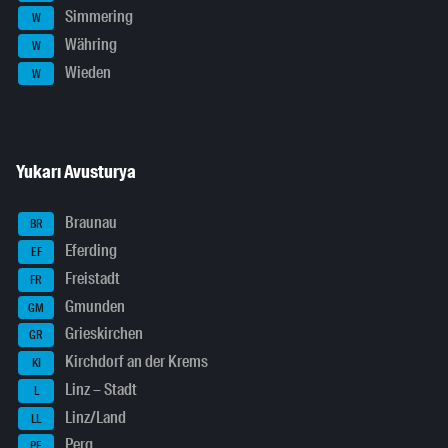
Simmering
W
Währing
W
Wieden
W
Yukarı Avusturya
Braunau
BR
Eferding
EF
Freistadt
FR
Gmunden
GM
Grieskirchen
GR
Kirchdorf an der Krems
KI
Linz – Stadt
L
Linz/Land
LL
Perg
PE