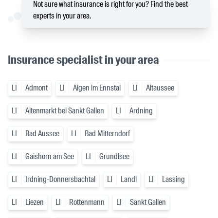
Not sure what insurance is right for you? Find the best
experts in your area.
Insurance specialist in your area
LI
Admont
LI
Aigen im Ennstal
LI
Altaussee
LI
Altenmarkt bei Sankt Gallen
LI
Ardning
LI
Bad Aussee
LI
Bad Mitterndorf
LI
Gaishorn am See
LI
Grundlsee
LI
Irdning-Donnersbachtal
LI
Landl
LI
Lassing
LI
Liezen
LI
Rottenmann
LI
Sankt Gallen