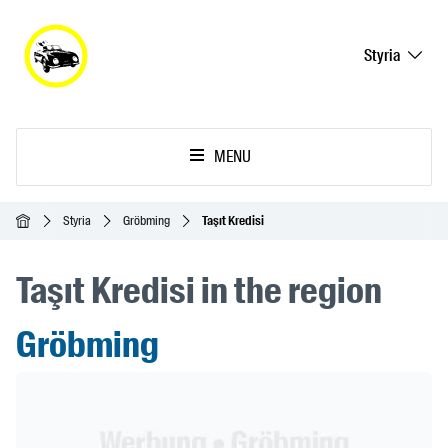
Styria
MENU
Ana Sayfa
Styria
Gröbming
Taşıt Kredisi
Taşıt Kredisi in the region
Gröbming
Header Banner