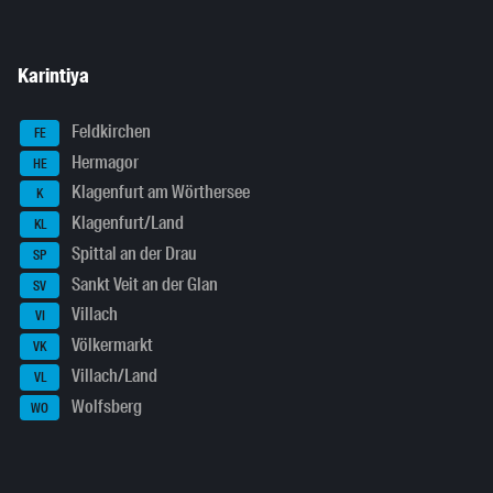
Karintiya
Feldkirchen
FE
Hermagor
HE
Klagenfurt am Wörthersee
K
Klagenfurt/Land
KL
Spittal an der Drau
SP
Sankt Veit an der Glan
SV
Villach
VI
Völkermarkt
VK
Villach/Land
VL
Wolfsberg
WO