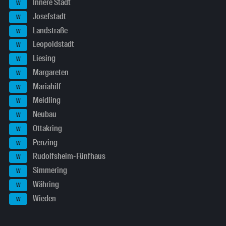
Innere Stadt
W
Josefstadt
W
Landstraße
W
Leopoldstadt
W
Liesing
W
Margareten
W
Mariahilf
W
Meidling
W
Neubau
W
Ottakring
W
Penzing
W
Rudolfsheim-Fünfhaus
W
Simmering
W
Währing
W
Wieden
W