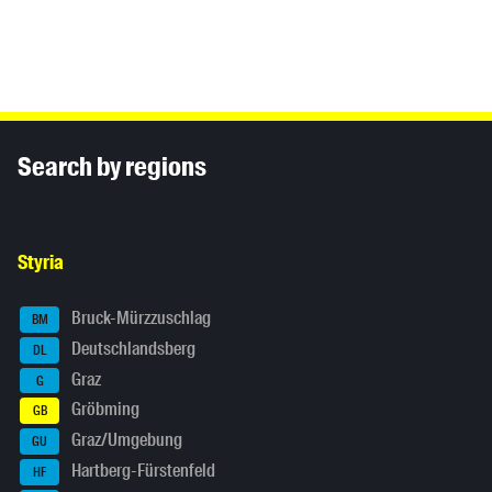
Inhaltsinformationen
Search by regions
Styria
Bruck-Mürzzuschlag
BM
Deutschlandsberg
DL
Graz
G
Gröbming
GB
Graz/Umgebung
GU
Hartberg-Fürstenfeld
HF