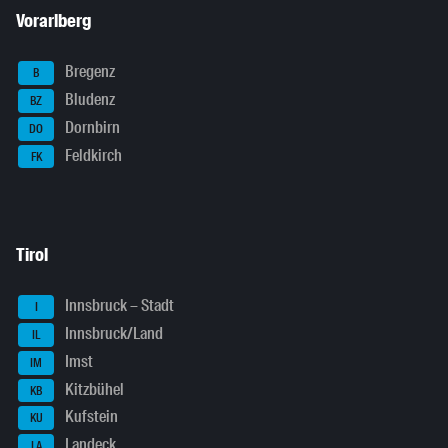
Vorarlberg
Bregenz
B
Bludenz
BZ
Dornbirn
DO
Feldkirch
FK
Tirol
Innsbruck – Stadt
I
Innsbruck/Land
IL
Imst
IM
Kitzbühel
KB
Kufstein
KU
Landeck
LA