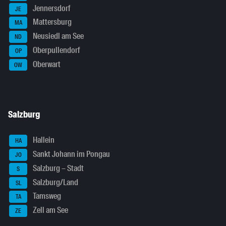
Jennersdorf
JE
Mattersburg
MA
Neusiedl am See
ND
Oberpullendorf
OP
Oberwart
OW
Salzburg
Hallein
HA
Sankt Johann im Pongau
JO
Salzburg – Stadt
S
Salzburg/Land
SL
Tamsweg
TA
Zell am See
ZE