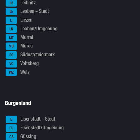
Leibnitz
LB
Leoben – Stadt
LE
Liezen
LI
Leoben/Umgebung
LN
Murtal
MT
Murau
MU
Südoststeiermark
SO
Voitsberg
VO
Weiz
WZ
Burgenland
Eisenstadt – Stadt
E
Eisenstadt/Umgebung
EU
Güssing
GS