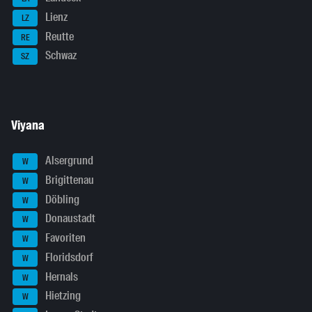
Lienz
LZ
Reutte
RE
Schwaz
SZ
Viyana
Alsergrund
W
Brigittenau
W
Döbling
W
Donaustadt
W
Favoriten
W
Floridsdorf
W
Hernals
W
Hietzing
W