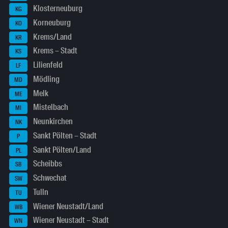
Klosterneuburg
KG
Korneuburg
KO
Krems/Land
KR
Krems – Stadt
KS
Lilienfeld
LF
Mödling
MD
Melk
ME
Mistelbach
MI
Neunkirchen
NK
Sankt Pölten – Stadt
P
Sankt Pölten/Land
PL
Scheibbs
SB
Schwechat
SW
Tulln
TU
Wiener Neustadt/Land
WB
Wiener Neustadt – Stadt
WN