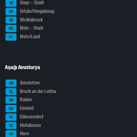
Steyr – Stadt
SR
Urfahr/Umgebung
UU
Vöcklabruck
VB
Wels – Stadt
WE
Wels/Land
WL
Aşağı Avusturya
Amstetten
AM
Bruck an der Leitha
BL
Baden
BN
Gmünd
GD
Gänserndorf
GF
Hollabrunn
HL
Horn
HO