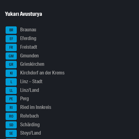
Yukarı Avusturya
Braunau
BR
Eferding
EF
Freistadt
FR
Gmunden
GM
Grieskirchen
GR
Kirchdorf an der Krems
KI
Linz – Stadt
L
Linz/Land
LL
Perg
PE
Ried im Innkreis
RI
Rohrbach
RO
Schärding
SD
Steyr/Land
SE