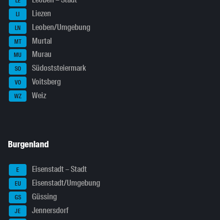
Leoben – Stadt
LE
Liezen
LI
Leoben/Umgebung
LN
Murtal
MT
Murau
MU
Südoststeiermark
SO
Voitsberg
VO
Weiz
WZ
Burgenland
Eisenstadt – Stadt
E
Eisenstadt/Umgebung
EU
Güssing
GS
Jennersdorf
JE