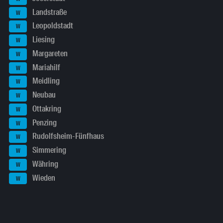
Landstraße
W
Leopoldstadt
W
Liesing
W
Margareten
W
Mariahilf
W
Meidling
W
Neubau
W
Ottakring
W
Penzing
W
Rudolfsheim-Fünfhaus
W
Simmering
W
Währing
W
Wieden
W