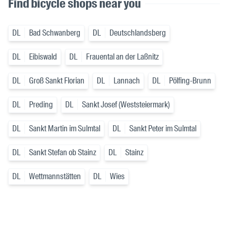
Find bicycle shops near you
DL
Bad Schwanberg
DL
Deutschlandsberg
DL
Eibiswald
DL
Frauental an der Laßnitz
DL
Groß Sankt Florian
DL
Lannach
DL
Pölfing-Brunn
DL
Preding
DL
Sankt Josef (Weststeiermark)
DL
Sankt Martin im Sulmtal
DL
Sankt Peter im Sulmtal
DL
Sankt Stefan ob Stainz
DL
Stainz
DL
Wettmannstätten
DL
Wies