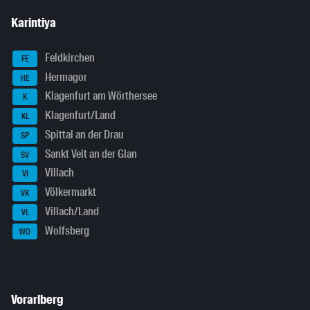
Karintiya
Feldkirchen
FE
Hermagor
HE
Klagenfurt am Wörthersee
K
Klagenfurt/Land
KL
Spittal an der Drau
SP
Sankt Veit an der Glan
SV
Villach
VI
Völkermarkt
VK
Villach/Land
VL
Wolfsberg
WO
Vorarlberg