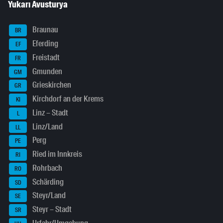
Yukarı Avusturya
Braunau
BR
Eferding
EF
Freistadt
FR
Gmunden
GM
Grieskirchen
GR
Kirchdorf an der Krems
KI
Linz – Stadt
L
Linz/Land
LL
Perg
PE
Ried im Innkreis
RI
Rohrbach
RO
Schärding
SD
Steyr/Land
SE
Steyr – Stadt
SR