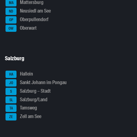
Mattersburg
MA
Neusiedl am See
ND
Oberpullendorf
OP
Oberwart
OW
Salzburg
Hallein
HA
Sankt Johann im Pongau
JO
Salzburg – Stadt
S
Salzburg/Land
SL
Tamsweg
TA
Zell am See
ZE