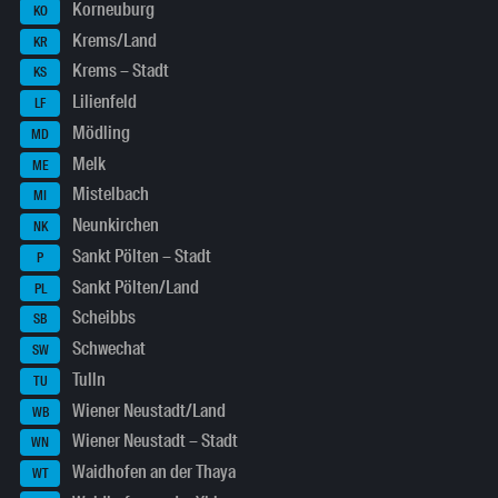
Korneuburg
KO
Krems/Land
KR
Krems – Stadt
KS
Lilienfeld
LF
Mödling
MD
Melk
ME
Mistelbach
MI
Neunkirchen
NK
Sankt Pölten – Stadt
P
Sankt Pölten/Land
PL
Scheibbs
SB
Schwechat
SW
Tulln
TU
Wiener Neustadt/Land
WB
Wiener Neustadt – Stadt
WN
Waidhofen an der Thaya
WT