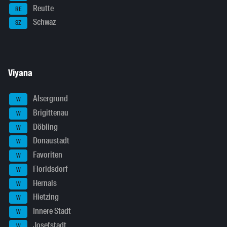
Reutte
RE
Schwaz
SZ
Viyana
Alsergrund
W
Brigittenau
W
Döbling
W
Donaustadt
W
Favoriten
W
Floridsdorf
W
Hernals
W
Hietzing
W
Innere Stadt
W
Josefstadt
W