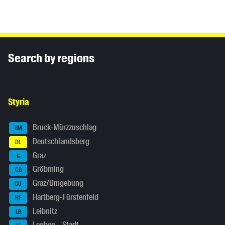
Inhaltsinformationen
Search by regions
Styria
Bruck-Mürzzuschlag
BM
Deutschlandsberg
DL
Graz
G
Gröbming
GB
Graz/Umgebung
GU
Hartberg-Fürstenfeld
HF
Leibnitz
LB