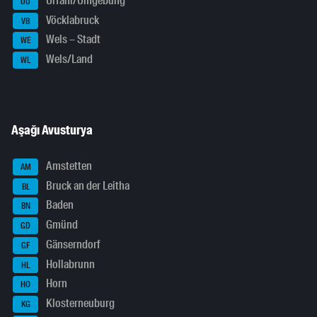
Urfahr/Umgebung
UU
Vöcklabruck
VB
Wels – Stadt
WE
Wels/Land
WL
Aşağı Avusturya
Amstetten
AM
Bruck an der Leitha
BL
Baden
BN
Gmünd
GD
Gänserndorf
GF
Hollabrunn
HL
Horn
HO
Klosterneuburg
KG