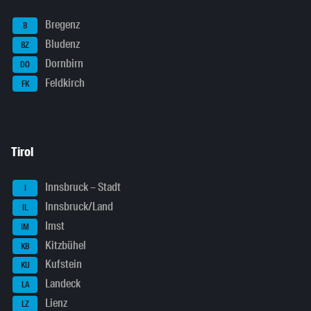
Bregenz
B
Bludenz
BZ
Dornbirn
DO
Feldkirch
FK
Tirol
Innsbruck – Stadt
I
Innsbruck/Land
IL
Imst
IM
Kitzbühel
KB
Kufstein
KU
Landeck
LA
Lienz
LZ