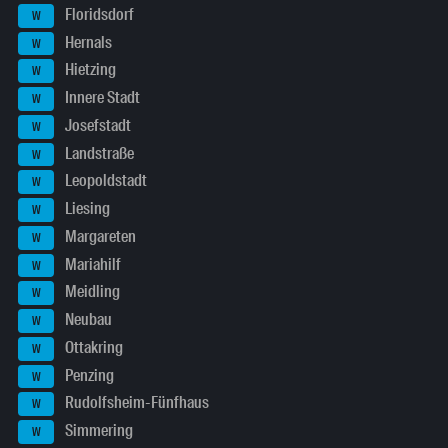
Floridsdorf
W
Hernals
W
Hietzing
W
Innere Stadt
W
Josefstadt
W
Landstraße
W
Leopoldstadt
W
Liesing
W
Margareten
W
Mariahilf
W
Meidling
W
Neubau
W
Ottakring
W
Penzing
W
Rudolfsheim-Fünfhaus
W
Simmering
W