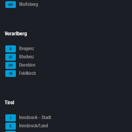
Wolfsberg
WO
Vorarlberg
Bregenz
B
Bludenz
BZ
Dornbirn
DO
Feldkirch
FK
Tirol
Innsbruck – Stadt
I
Innsbruck/Land
IL