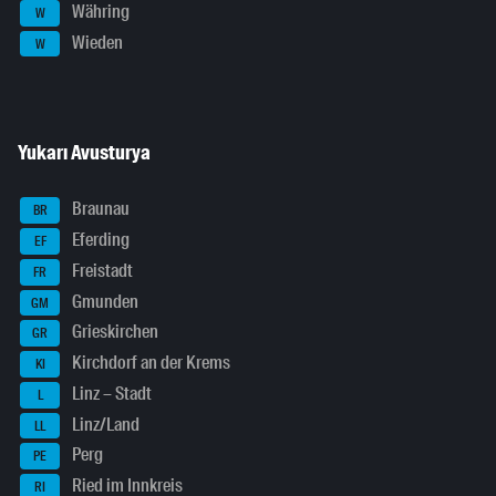
Währing
W
Wieden
W
Yukarı Avusturya
Braunau
BR
Eferding
EF
Freistadt
FR
Gmunden
GM
Grieskirchen
GR
Kirchdorf an der Krems
KI
Linz – Stadt
L
Linz/Land
LL
Perg
PE
Ried im Innkreis
RI