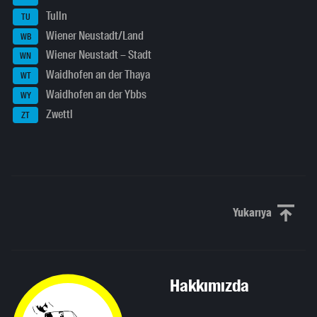
Tulln
TU
Wiener Neustadt/Land
WB
Wiener Neustadt – Stadt
WN
Waidhofen an der Thaya
WT
Waidhofen an der Ybbs
WY
Zwettl
ZT
Yukarıya
Yukarı kaydı
Hakkımızda