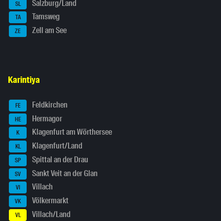
Salzburg/Land
SL
Tamsweg
TA
Zell am See
ZE
Karintiya
Feldkirchen
FE
Hermagor
HE
Klagenfurt am Wörthersee
K
Klagenfurt/Land
KL
Spittal an der Drau
SP
Sankt Veit an der Glan
SV
Villach
VI
Völkermarkt
VK
Villach/Land
VL