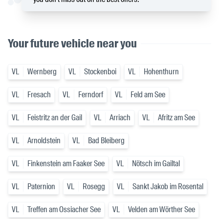
Your future vehicle near you
VL
Wernberg
VL
Stockenboi
VL
Hohenthurn
VL
Fresach
VL
Ferndorf
VL
Feld am See
VL
Feistritz an der Gail
VL
Arriach
VL
Afritz am See
VL
Arnoldstein
VL
Bad Bleiberg
VL
Finkenstein am Faaker See
VL
Nötsch im Gailtal
VL
Paternion
VL
Rosegg
VL
Sankt Jakob im Rosental
VL
Treffen am Ossiacher See
VL
Velden am Wörther See