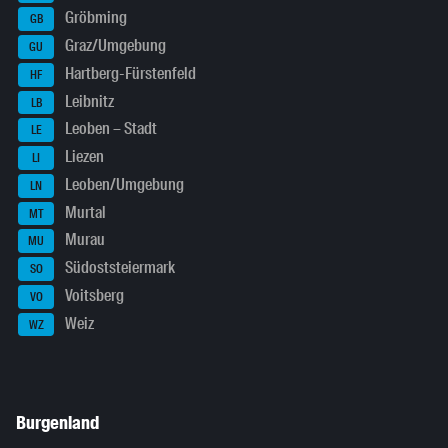
Gröbming
GB
Graz/Umgebung
GU
Hartberg-Fürstenfeld
HF
Leibnitz
LB
Leoben – Stadt
LE
Liezen
LI
Leoben/Umgebung
LN
Murtal
MT
Murau
MU
Südoststeiermark
SO
Voitsberg
VO
Weiz
WZ
Burgenland