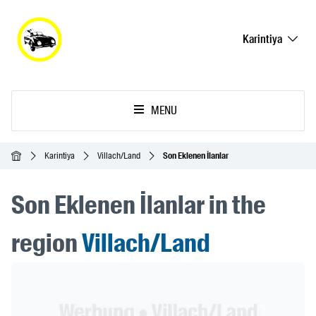
Karintiya
MENU
Ana Sayfa
Karintiya
Villach/Land
Son Eklenen İlanlar
Son Eklenen İlanlar in the
region
Villach/Land
Header Banner