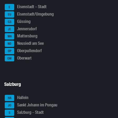
Eisenstadt – Stadt
E
Eisenstadt/Umgebung
EU
Güssing
GS
Jennersdorf
JE
Mattersburg
MA
Neusiedl am See
ND
Oberpullendorf
OP
Oberwart
OW
Salzburg
Hallein
HA
Sankt Johann im Pongau
JO
Salzburg – Stadt
S