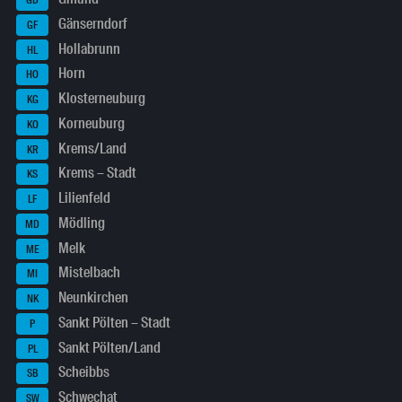
GD
Gänserndorf
GF
Hollabrunn
HL
Horn
HO
Klosterneuburg
KG
Korneuburg
KO
Krems/Land
KR
Krems – Stadt
KS
Lilienfeld
LF
Mödling
MD
Melk
ME
Mistelbach
MI
Neunkirchen
NK
Sankt Pölten – Stadt
P
Sankt Pölten/Land
PL
Scheibbs
SB
Schwechat
SW