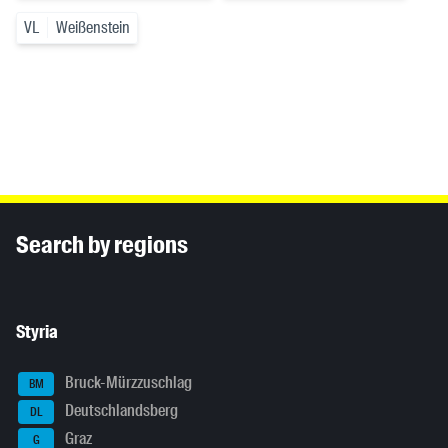
VL
Weißenstein
Inhaltsinformationen
Search by regions
Styria
Bruck-Mürzzuschlag
BM
Deutschlandsberg
DL
Graz
G