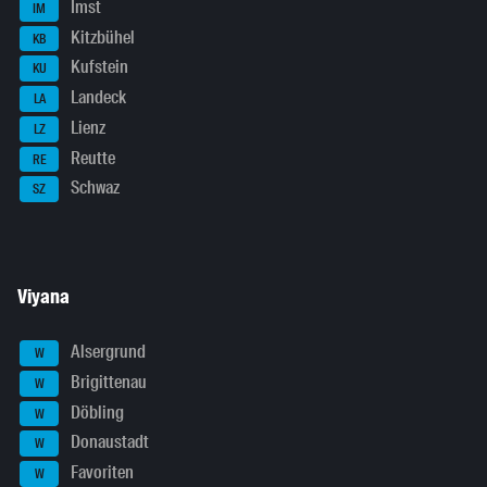
Imst
IM
Kitzbühel
KB
Kufstein
KU
Landeck
LA
Lienz
LZ
Reutte
RE
Schwaz
SZ
Viyana
Alsergrund
W
Brigittenau
W
Döbling
W
Donaustadt
W
Favoriten
W