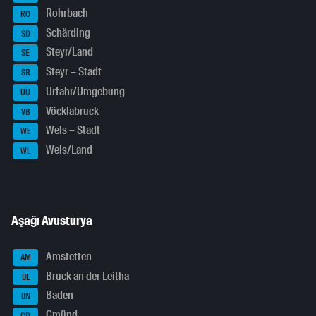
Rohrbach
RO
Schärding
SD
Steyr/Land
SE
Steyr – Stadt
SR
Urfahr/Umgebung
UU
Vöcklabruck
VB
Wels – Stadt
WE
Wels/Land
WL
Aşağı Avusturya
Amstetten
AM
Bruck an der Leitha
BL
Baden
BN
Gmünd