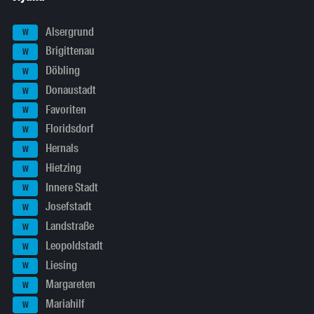
Alsergrund
W
Brigittenau
W
Döbling
W
Donaustadt
W
Favoriten
W
Floridsdorf
W
Hernals
W
Hietzing
W
Innere Stadt
W
Josefstadt
W
Landstraße
W
Leopoldstadt
W
Liesing
W
Margareten
W
Mariahilf
W