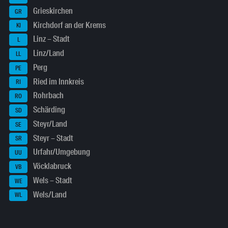
Grieskirchen
GR
Kirchdorf an der Krems
KI
Linz – Stadt
L
Linz/Land
LL
Perg
PE
Ried im Innkreis
RI
Rohrbach
RO
Schärding
SD
Steyr/Land
SE
Steyr – Stadt
SR
Urfahr/Umgebung
UU
Vöcklabruck
VB
Wels – Stadt
WE
Wels/Land
WL