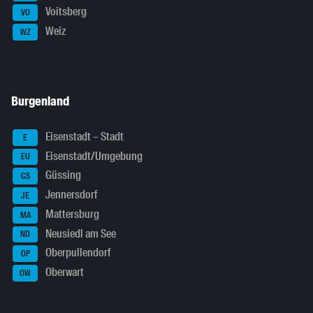
Voitsberg
VO
Weiz
WZ
Burgenland
Eisenstadt – Stadt
E
Eisenstadt/Umgebung
EU
Güssing
GS
Jennersdorf
JE
Mattersburg
MA
Neusiedl am See
ND
Oberpullendorf
OP
Oberwart
OW