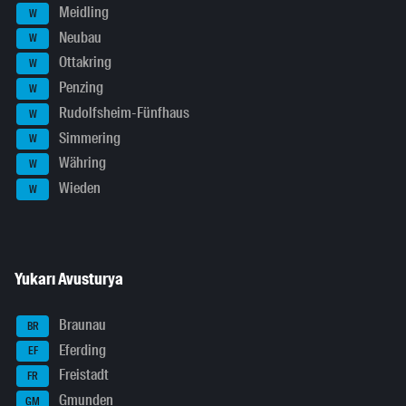
Meidling
W
Neubau
W
Ottakring
W
Penzing
W
Rudolfsheim-Fünfhaus
W
Simmering
W
Währing
W
Wieden
W
Yukarı Avusturya
Braunau
BR
Eferding
EF
Freistadt
FR
Gmunden
GM