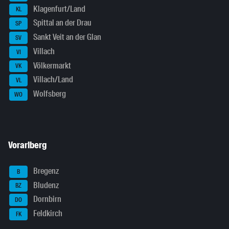
Klagenfurt/Land
KL
Spittal an der Drau
SP
Sankt Veit an der Glan
SV
Villach
VI
Völkermarkt
VK
Villach/Land
VL
Wolfsberg
WO
Vorarlberg
Bregenz
B
Bludenz
BZ
Dornbirn
DO
Feldkirch
FK