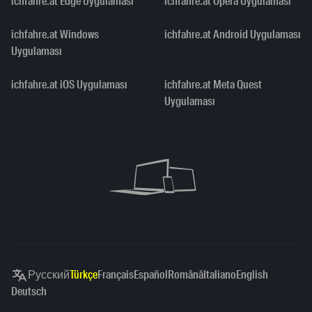
ichfahre.at Edge Uygulaması
ichfahre.at Opera Uygulaması
ichfahre.at Windows
ichfahre.at Android Uygulaması
Uygulaması
ichfahre.at iOS Uygulaması
ichfahre.at Meta Quest
Uygulaması
Русский
Türkçe
Français
Español
Română
Italiano
English
Deutsch