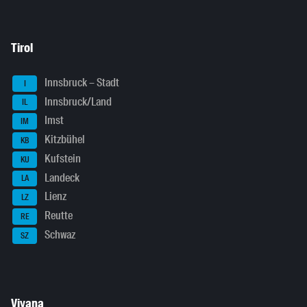
Tirol
Innsbruck – Stadt
I
Innsbruck/Land
IL
Imst
IM
Kitzbühel
KB
Kufstein
KU
Landeck
LA
Lienz
LZ
Reutte
RE
Schwaz
SZ
Viyana