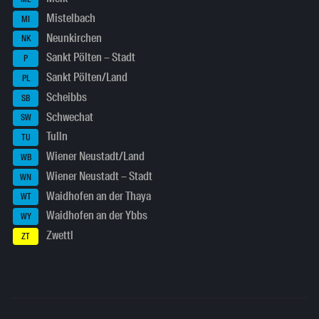
Mistelbach
MI
Neunkirchen
NK
Sankt Pölten – Stadt
P
Sankt Pölten/Land
PL
Scheibbs
SB
Schwechat
SW
Tulln
TU
Wiener Neustadt/Land
WB
Wiener Neustadt – Stadt
WN
Waidhofen an der Thaya
WT
Waidhofen an der Ybbs
WY
Zwettl
ZT