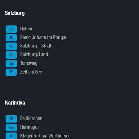
Salzburg
Hallein
HA
Sankt Johann im Pongau
JO
Salzburg – Stadt
S
Salzburg/Land
SL
Tamsweg
TA
Zell am See
ZE
Karintiya
Feldkirchen
FE
Hermagor
HE
Klagenfurt am Wörthersee
K