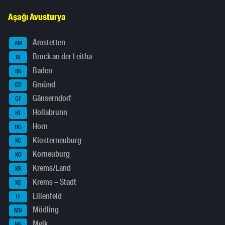
Aşağı Avusturya
Amstetten
AM
Bruck an der Leitha
BL
Baden
BN
Gmünd
GD
Gänserndorf
GF
Hollabrunn
HL
Horn
HO
Klosterneuburg
KG
Korneuburg
KO
Krems/Land
KR
Krems – Stadt
KS
Lilienfeld
LF
Mödling
MD
Melk
ME