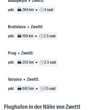
Budapeşte • Zwettl:
yakl.
364 km
•
4 saat
Bratislava • Zwettl:
yakl.
199 km
•
2.5 saat
Prag • Zwettl:
yakl.
202 km
•
2.5 saat
Varşova • Zwettl:
yakl.
692 km
•
7.5 saat
Flughafen in der Nähe von Zwettl