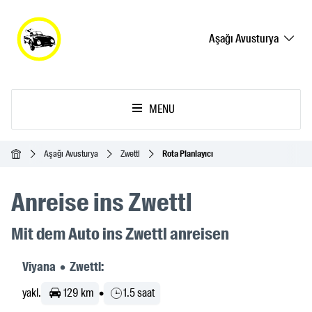
Aşağı Avusturya
MENU
Ana Sayfa
Aşağı Avusturya
Zwettl
Rota Planlayıcı
Anreise ins Zwettl
Mit dem Auto ins Zwettl anreisen
Viyana • Zwettl:
yakl.
129 km
•
1.5 saat