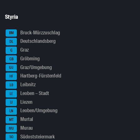
Styria
Bruck-Mürzzuschlag
BM
Deutschlandsberg
DL
Graz
G
Gröbming
GB
Graz/Umgebung
GU
Hartberg-Fürstenfeld
HF
Leibnitz
LB
Leoben – Stadt
LE
Liezen
LI
Leoben/Umgebung
LN
Murtal
MT
Murau
MU
Südoststeiermark
SO