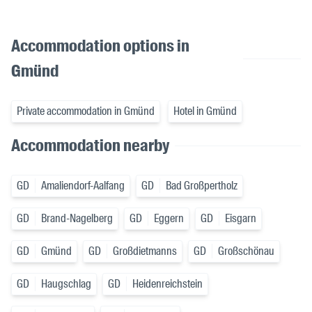
Accommodation options in
Gmünd
Private accommodation in Gmünd
Hotel in Gmünd
Accommodation nearby
GD
Amaliendorf-Aalfang
GD
Bad Großpertholz
GD
Brand-Nagelberg
GD
Eggern
GD
Eisgarn
GD
Gmünd
GD
Großdietmanns
GD
Großschönau
GD
Haugschlag
GD
Heidenreichstein