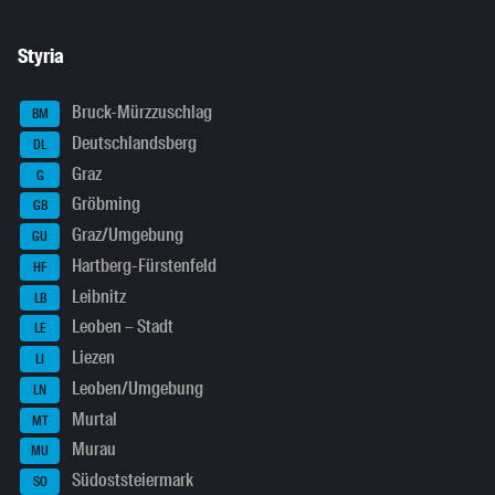
Styria
Bruck-Mürzzuschlag
BM
Deutschlandsberg
DL
Graz
G
Gröbming
GB
Graz/Umgebung
GU
Hartberg-Fürstenfeld
HF
Leibnitz
LB
Leoben – Stadt
LE
Liezen
LI
Leoben/Umgebung
LN
Murtal
MT
Murau
MU
Südoststeiermark
SO