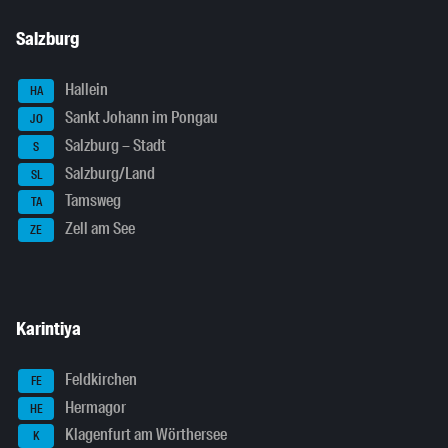
Salzburg
Hallein
HA
Sankt Johann im Pongau
JO
Salzburg – Stadt
S
Salzburg/Land
SL
Tamsweg
TA
Zell am See
ZE
Karintiya
Feldkirchen
FE
Hermagor
HE
Klagenfurt am Wörthersee
K