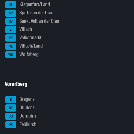
Klagenfurt/Land
KL
Spittal an der Drau
SP
Sankt Veit an der Glan
SV
Villach
VI
Völkermarkt
VK
Villach/Land
VL
Wolfsberg
WO
Vorarlberg
Bregenz
B
Bludenz
BZ
Dornbirn
DO
Feldkirch
FK