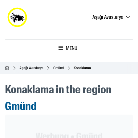
Aşağı Avusturya
MENU
Ana Sayfa
Aşağı Avusturya
Gmünd
Konaklama
Konaklama in the region
Gmünd
Header Banner