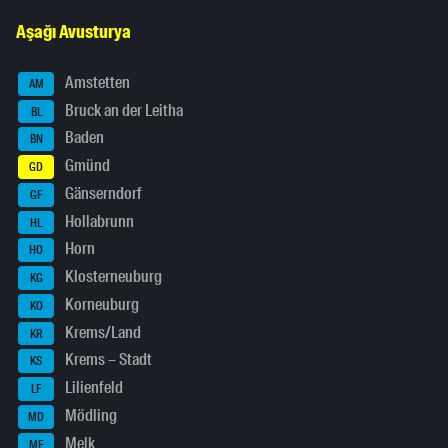
Aşağı Avusturya
Amstetten
AM
Bruck an der Leitha
BL
Baden
BN
Gmünd
GD
Gänserndorf
GF
Hollabrunn
HL
Horn
HO
Klosterneuburg
KG
Korneuburg
KO
Krems/Land
KR
Krems – Stadt
KS
Lilienfeld
LF
Mödling
MD
Melk
ME