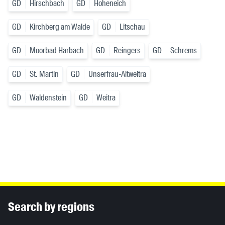
GD
Hirschbach
GD
Hoheneich
GD
Kirchberg am Walde
GD
Litschau
GD
Moorbad Harbach
GD
Reingers
GD
Schrems
GD
St. Martin
GD
Unserfrau-Altweitra
GD
Waldenstein
GD
Weitra
Inhaltsinformationen
Search by regions