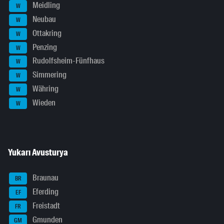
Meidling
W
Neubau
W
Ottakring
W
Penzing
W
Rudolfsheim-Fünfhaus
W
Simmering
W
Währing
W
Wieden
W
Yukarı Avusturya
Braunau
BR
Eferding
EF
Freistadt
FR
Gmunden
GM