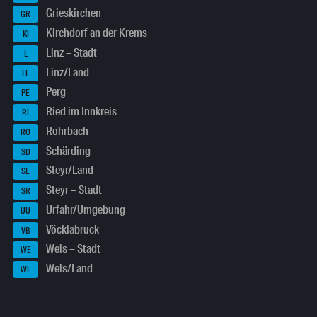
Grieskirchen
GR
Kirchdorf an der Krems
KI
Linz – Stadt
L
Linz/Land
LL
Perg
PE
Ried im Innkreis
RI
Rohrbach
RO
Schärding
SD
Steyr/Land
SE
Steyr – Stadt
SR
Urfahr/Umgebung
UU
Vöcklabruck
VB
Wels – Stadt
WE
Wels/Land
WL