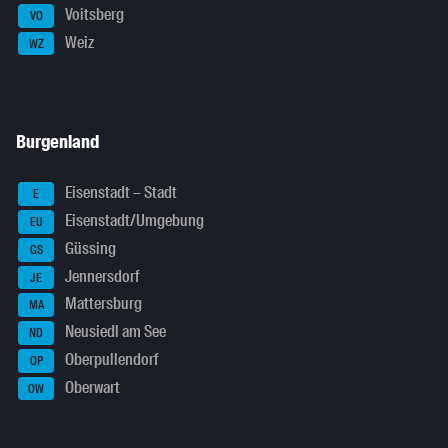
Voitsberg
VO
Weiz
WZ
Burgenland
Eisenstadt – Stadt
E
Eisenstadt/Umgebung
EU
Güssing
GS
Jennersdorf
JE
Mattersburg
MA
Neusiedl am See
ND
Oberpullendorf
OP
Oberwart
OW