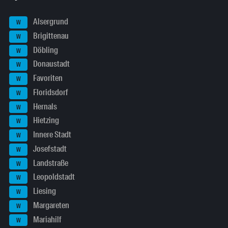
Alsergrund
W
Brigittenau
W
Döbling
W
Donaustadt
W
Favoriten
W
Floridsdorf
W
Hernals
W
Hietzing
W
Innere Stadt
W
Josefstadt
W
Landstraße
W
Leopoldstadt
W
Liesing
W
Margareten
W
Mariahilf
W