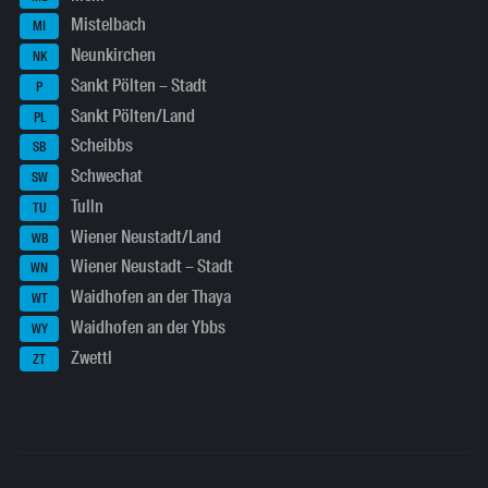
Mistelbach
MI
Neunkirchen
NK
Sankt Pölten – Stadt
P
Sankt Pölten/Land
PL
Scheibbs
SB
Schwechat
SW
Tulln
TU
Wiener Neustadt/Land
WB
Wiener Neustadt – Stadt
WN
Waidhofen an der Thaya
WT
Waidhofen an der Ybbs
WY
Zwettl
ZT