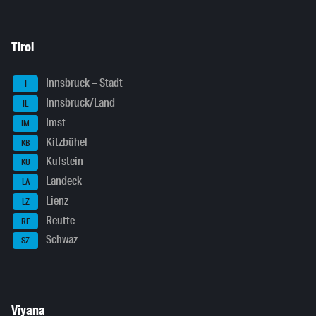
Tirol
Innsbruck – Stadt
I
Innsbruck/Land
IL
Imst
IM
Kitzbühel
KB
Kufstein
KU
Landeck
LA
Lienz
LZ
Reutte
RE
Schwaz
SZ
Viyana