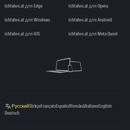
ichfahre.at для Edge
ichfahre.at для Opera
ichfahre.at для Windows
ichfahre.at для Android
ichfahre.at для iOS
ichfahre.at для Meta Quest
Русский
Türkçe
Français
Español
Română
Italiano
English
Deutsch