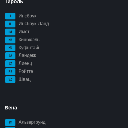
Тироль
Инсбрук
I
Инсбрук-Ланд
IL
Имст
IM
Кицбюэль
KB
Куфштайн
KU
Ландекк
LA
Лиенц
LZ
Ройтте
RE
Швац
SZ
Вена
Альзергрунд
W