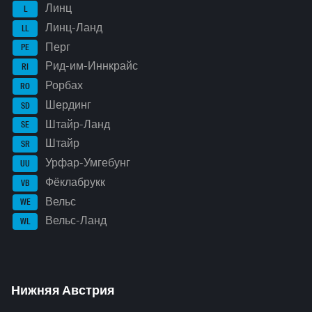
Линц
L
Линц-Ланд
LL
Перг
PE
Рид-им-Иннкрайс
RI
Рорбах
RO
Шердинг
SD
Штайр-Ланд
SE
Штайр
SR
Урфар-Умгебунг
UU
Фёклабрукк
VB
Вельс
WE
Вельс-Ланд
WL
Нижняя Австрия