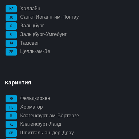
Халлайн
HA
Санкт-Иоганн-им-Понгау
JO
Зальцбург
S
Зальцбург-Умгебунг
SL
Тамсвег
TA
Целль-ам-Зе
ZE
Каринтия
Фельдкирхен
FE
Хермагор
HE
Клагенфурт-ам-Вёртерзе
K
Клагенфурт-Ланд
KL
Шпитталь-ан-дер-Драу
SP