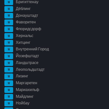
Бригиттенау
W
Дёблинг
W
Донауштадт
W
Фаворитен
W
Флоридсдорф
W
Хернальс
W
Хитцинг
W
Внутренний Город
W
Йозефштадт
W
Ландштрасе
W
Леопольдштадт
W
Лизинг
W
Маргаретен
W
Мариахильф
W
Майдлинг
W
Нойбау
W