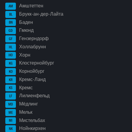
Амштеттен
AM
Брукк-ан-дер-Лайта
BL
Баден
BN
Гмюнд
GD
Гензерндорф
GF
Холлабрунн
HL
Хорн
HO
Клостернойбург
KG
Корнойбург
KO
Кремс-Ланд
KR
Кремс
KS
Лилиенфельд
LF
Мёдлинг
MD
Мельк
ME
Мистельбах
MI
Нойнкирхен
NK