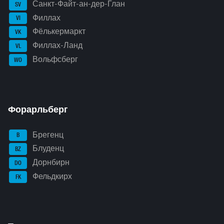
Санкт-Файт-ан-дер-Глан
SV
Филлах
VI
Фёлькермаркт
VK
Филлах-Ланд
VL
Вольфсберг
WO
Форарльберг
Брегенц
B
Блуденц
BZ
Дорнбирн
DO
Фельдкирх
FK