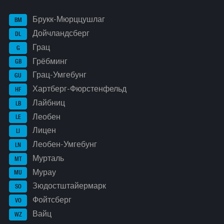
Брукк-Мюрццушлаг
BM
Дойчландсберг
DL
Грац
G
Грёбминг
GB
Грац-Умгебунг
GU
Хартберг-Фюрстенфельд
HF
Лайбниц
LB
Леобен
LE
Лицен
LI
Леобен-Умгебунг
LN
Мурталь
MT
Мурау
MU
Зюдостштайермарк
SO
Фойтсберг
VO
Вайц
WZ