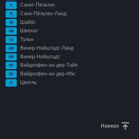
Санкт-Пёльтен
P
Санк-Пёльтен-Ланд
PL
Шайбс
SB
Швехат
SW
Тульн
TU
Винер-Нойштадт-Ланд
WB
Винер-Нойштадт
WN
Вайдхофен-ан-дер-Тайя
WT
Вайдхофен-ан-дер-Ибс
WY
Цветль
ZT
Наверх
Прокрути