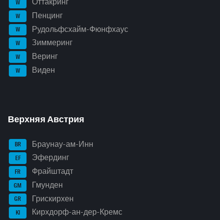
Оттакринг
W
Пенцинг
W
Рудольфсхайм-Фюнфхаус
W
Зиммеринг
W
Веринг
W
Виден
W
Верхняя Австрия
Браунау-ам-Инн
BR
Эфердинг
EF
Фрайштадт
FR
Гмунден
GM
Грискирхен
GR
Кирхдорф-ан-дер-Кремс
KI