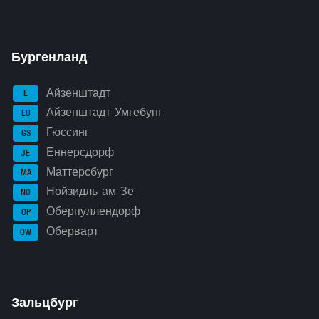
Бургенланд
Айзенштадт
E
Айзенштадт-Умгебунг
EU
Гюссинг
GS
Еннерсдорф
JE
Маттерсбург
MA
Нойзидль-ам-Зе
ND
Оберпуллендорф
OP
Оберварт
OW
Зальцбург