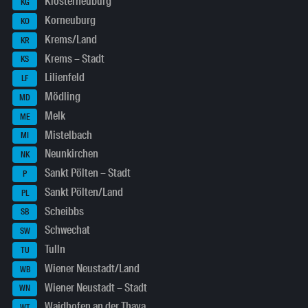
Klosterneuburg
KG
Korneuburg
KO
Krems/Land
KR
Krems – Stadt
KS
Lilienfeld
LF
Mödling
MD
Melk
ME
Mistelbach
MI
Neunkirchen
NK
Sankt Pölten – Stadt
P
Sankt Pölten/Land
PL
Scheibbs
SB
Schwechat
SW
Tulln
TU
Wiener Neustadt/Land
WB
Wiener Neustadt – Stadt
WN
Waidhofen an der Thaya
WT