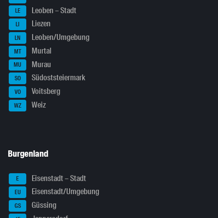
Leoben – Stadt
LE
Liezen
LI
Leoben/Umgebung
LN
Murtal
MT
Murau
MU
Südoststeiermark
SO
Voitsberg
VO
Weiz
WZ
Burgenland
Eisenstadt – Stadt
E
Eisenstadt/Umgebung
EU
Güssing
GS