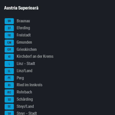
Austria Superioară
Braunau
BR
Eferding
EF
Freistadt
FR
Gmunden
GM
Grieskirchen
GR
Kirchdorf an der Krems
KI
Linz – Stadt
L
Linz/Land
LL
Perg
PE
Ried im Innkreis
RI
Rohrbach
RO
Schärding
SD
Steyr/Land
SE
Steyr – Stadt
SR