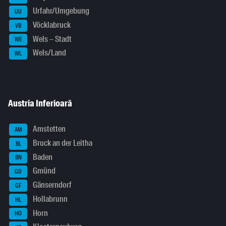
Urfahr/Umgebung
UU
Vöcklabruck
VB
Wels – Stadt
WE
Wels/Land
WL
Austria Inferioară
Amstetten
AM
Bruck an der Leitha
BL
Baden
BN
Gmünd
GD
Gänserndorf
GF
Hollabrunn
HL
Horn
HO