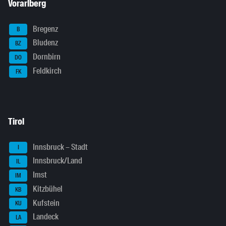
Vorarlberg
Bregenz
B
Bludenz
BZ
Dornbirn
DO
Feldkirch
FK
Tirol
Innsbruck – Stadt
I
Innsbruck/Land
IL
Imst
IM
Kitzbühel
KB
Kufstein
KU
Landeck
LA