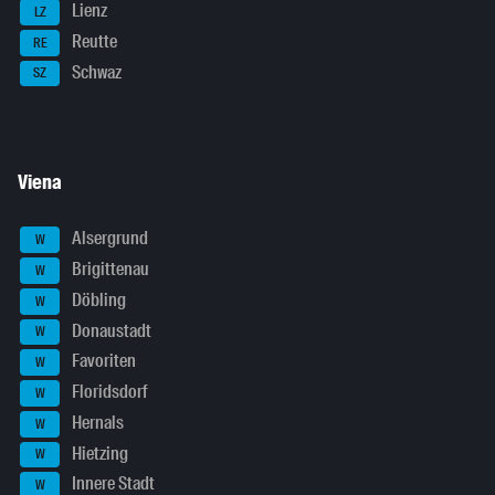
Lienz
LZ
Reutte
RE
Schwaz
SZ
Viena
Alsergrund
W
Brigittenau
W
Döbling
W
Donaustadt
W
Favoriten
W
Floridsdorf
W
Hernals
W
Hietzing
W
Innere Stadt
W