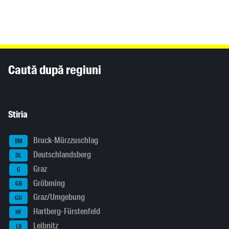
Inhaltsinformationen
Caută după regiuni
Stiria
Bruck-Mürzzuschlag
BM
Deutschlandsberg
DL
Graz
G
Gröbming
GB
Graz/Umgebung
GU
Hartberg-Fürstenfeld
HF
Leibnitz
LB