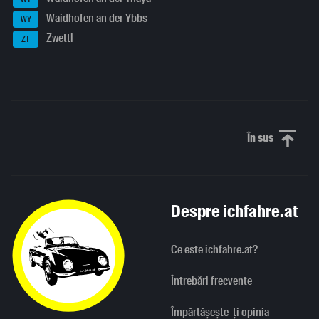
Waidhofen an der Ybbs
WY
Zwettl
ZT
În sus
Derulați în
Despre ichfahre.at
Ce este ichfahre.at?
Întrebări frecvente
Împărtășește-ți opinia