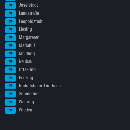
Josefstadt
W
Landstraße
W
Leopoldstadt
W
Liesing
W
Margareten
W
Mariahilf
W
Meidling
W
Neubau
W
Ottakring
W
Penzing
W
Rudolfsheim-Fünfhaus
W
Simmering
W
Währing
W
Wieden
W