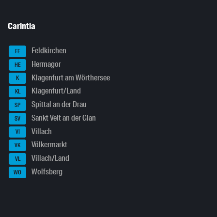
Carintia
Feldkirchen
FE
Hermagor
HE
Klagenfurt am Wörthersee
K
Klagenfurt/Land
KL
Spittal an der Drau
SP
Sankt Veit an der Glan
SV
Villach
VI
Völkermarkt
VK
Villach/Land
VL
Wolfsberg
WO