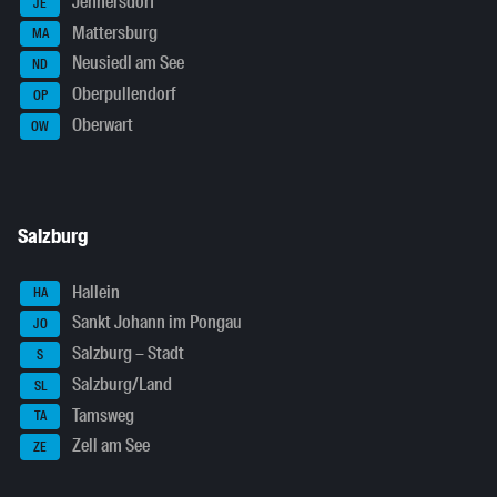
Jennersdorf
JE
Mattersburg
MA
Neusiedl am See
ND
Oberpullendorf
OP
Oberwart
OW
Salzburg
Hallein
HA
Sankt Johann im Pongau
JO
Salzburg – Stadt
S
Salzburg/Land
SL
Tamsweg
TA
Zell am See
ZE