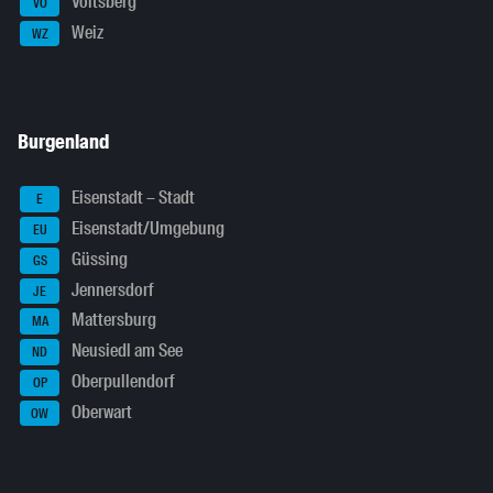
Voitsberg
VO
Weiz
WZ
Burgenland
Eisenstadt – Stadt
E
Eisenstadt/Umgebung
EU
Güssing
GS
Jennersdorf
JE
Mattersburg
MA
Neusiedl am See
ND
Oberpullendorf
OP
Oberwart
OW