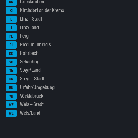
Grieskirchen
GR
Kirchdorf an der Krems
KI
Linz – Stadt
L
Linz/Land
LL
Perg
PE
Ried im Innkreis
RI
Rohrbach
RO
Schärding
SD
Steyr/Land
SE
Steyr – Stadt
SR
Urfahr/Umgebung
UU
Vöcklabruck
VB
Wels – Stadt
WE
Wels/Land
WL