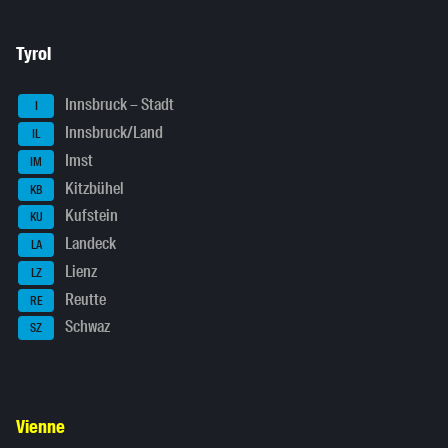
Tyrol
Innsbruck – Stadt
I
Innsbruck/Land
IL
Imst
IM
Kitzbühel
KB
Kufstein
KU
Landeck
LA
Lienz
LZ
Reutte
RE
Schwaz
SZ
Vienne