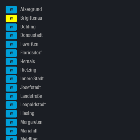
Alsergrund
W
Brigittenau
W
Döbling
W
Donaustadt
W
Favoriten
W
Floridsdorf
W
Hernals
W
Hietzing
W
Innere Stadt
W
Josefstadt
W
Landstraße
W
Leopoldstadt
W
Liesing
W
Margareten
W
Mariahilf
W
Meidling
W