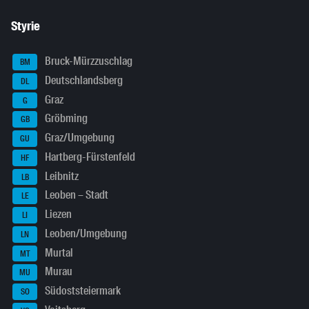
Styrie
Bruck-Mürzzuschlag
BM
Deutschlandsberg
DL
Graz
G
Gröbming
GB
Graz/Umgebung
GU
Hartberg-Fürstenfeld
HF
Leibnitz
LB
Leoben – Stadt
LE
Liezen
LI
Leoben/Umgebung
LN
Murtal
MT
Murau
MU
Südoststeiermark
SO