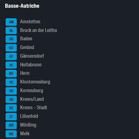
Basse-Autriche
Amstetten
AM
Bruck an der Leitha
BL
Baden
BN
Gmünd
GD
Gänserndorf
GF
Hollabrunn
HL
Horn
HO
Klosterneuburg
KG
Korneuburg
KO
Krems/Land
KR
Krems – Stadt
KS
Lilienfeld
LF
Mödling
MD
Melk
ME