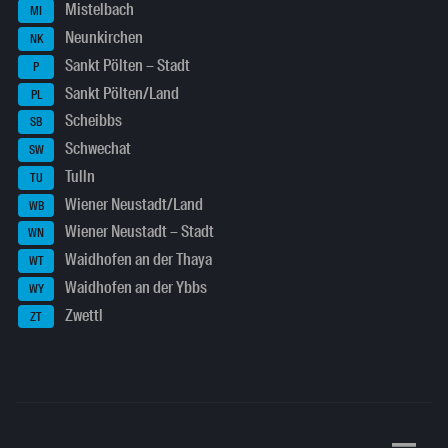
Mistelbach
MI
Neunkirchen
NK
Sankt Pölten – Stadt
P
Sankt Pölten/Land
PL
Scheibbs
SB
Schwechat
SW
Tulln
TU
Wiener Neustadt/Land
WB
Wiener Neustadt – Stadt
WN
Waidhofen an der Thaya
WT
Waidhofen an der Ybbs
WY
Zwettl
ZT