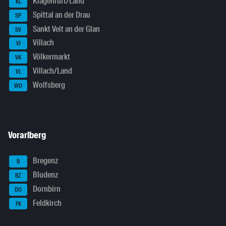
Klagenfurt/Land
KL
Spittal an der Drau
SP
Sankt Veit an der Glan
SV
Villach
VI
Völkermarkt
VK
Villach/Land
VL
Wolfsberg
WO
Vorarlberg
Bregenz
B
Bludenz
BZ
Dornbirn
DO
Feldkirch
FK