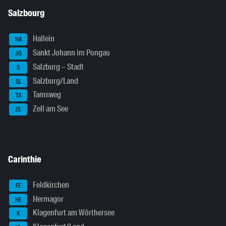
Salzbourg
Hallein
HA
Sankt Johann im Pongau
JO
Salzburg – Stadt
S
Salzburg/Land
SL
Tamsweg
TA
Zell am See
ZE
Carinthie
Feldkirchen
FE
Hermagor
HE
Klagenfurt am Wörthersee
K