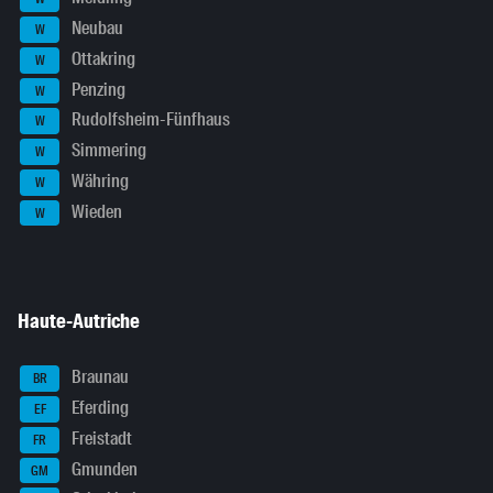
Neubau
W
Ottakring
W
Penzing
W
Rudolfsheim-Fünfhaus
W
Simmering
W
Währing
W
Wieden
W
Haute-Autriche
Braunau
BR
Eferding
EF
Freistadt
FR
Gmunden
GM