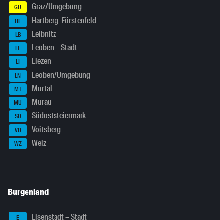
Graz/Umgebung
GU
Hartberg-Fürstenfeld
HF
Leibnitz
LB
Leoben – Stadt
LE
Liezen
LI
Leoben/Umgebung
LN
Murtal
MT
Murau
MU
Südoststeiermark
SO
Voitsberg
VO
Weiz
WZ
Burgenland
Eisenstadt – Stadt
E