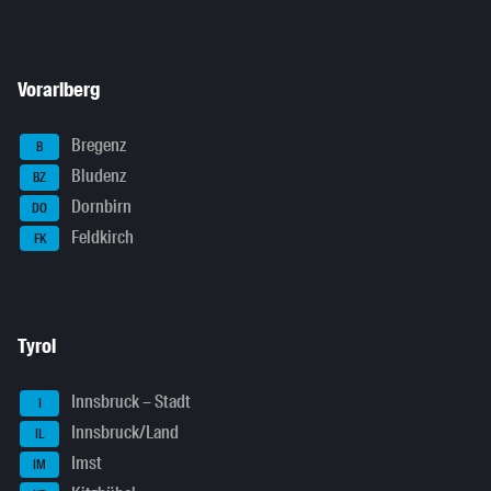
Vorarlberg
Bregenz
B
Bludenz
BZ
Dornbirn
DO
Feldkirch
FK
Tyrol
Innsbruck – Stadt
I
Innsbruck/Land
IL
Imst
IM