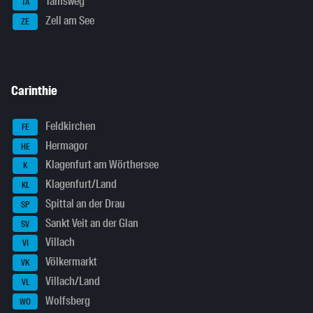
Tamsweg
TA
Zell am See
ZE
Carinthie
Feldkirchen
FE
Hermagor
HE
Klagenfurt am Wörthersee
K
Klagenfurt/Land
KL
Spittal an der Drau
SP
Sankt Veit an der Glan
SV
Villach
VI
Völkermarkt
VK
Villach/Land
VL
Wolfsberg
WO