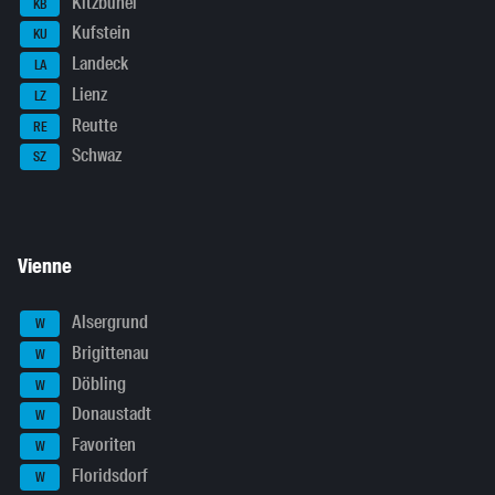
Kitzbühel
KB
Kufstein
KU
Landeck
LA
Lienz
LZ
Reutte
RE
Schwaz
SZ
Vienne
Alsergrund
W
Brigittenau
W
Döbling
W
Donaustadt
W
Favoriten
W
Floridsdorf
W