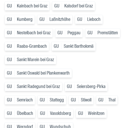
GU
Kainbach bei Graz
GU
Kalsdorf bei Graz
GU
Kumberg
GU
Laßnitzhöhe
GU
Lieboch
GU
Nestelbach bei Graz
GU
Peggau
GU
Premstätten
GU
Raaba-Grambach
GU
Sankt Bartholomä
GU
Sankt Marein bei Graz
GU
Sankt Oswald bei Plankenwarth
GU
Sankt Radegund bei Graz
GU
Seiersberg-Pirka
GU
Semriach
GU
Stattegg
GU
Stiwoll
GU
Thal
GU
Übelbach
GU
Vasoldsberg
GU
Weinitzen
GU
Werndorf
GU
Wundschuh