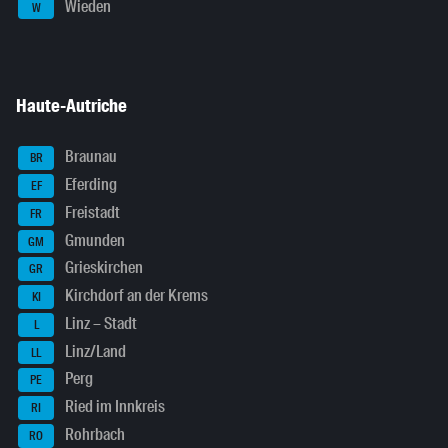
Wieden
W
Haute-Autriche
Braunau
BR
Eferding
EF
Freistadt
FR
Gmunden
GM
Grieskirchen
GR
Kirchdorf an der Krems
KI
Linz – Stadt
L
Linz/Land
LL
Perg
PE
Ried im Innkreis
RI
Rohrbach
RO