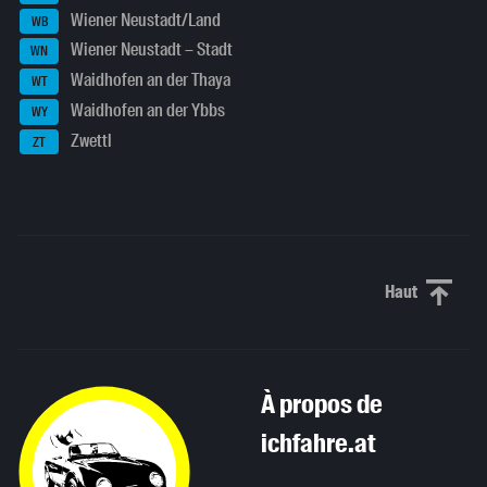
Wiener Neustadt/Land
WB
Wiener Neustadt – Stadt
WN
Waidhofen an der Thaya
WT
Waidhofen an der Ybbs
WY
Zwettl
ZT
Haut
Haut de p
À propos de
ichfahre.at