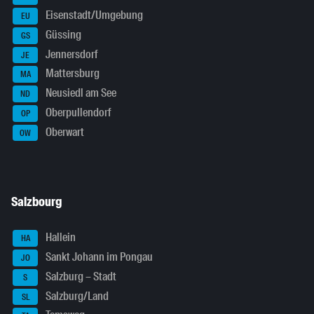
Eisenstadt/Umgebung
EU
Güssing
GS
Jennersdorf
JE
Mattersburg
MA
Neusiedl am See
ND
Oberpullendorf
OP
Oberwart
OW
Salzbourg
Hallein
HA
Sankt Johann im Pongau
JO
Salzburg – Stadt
S
Salzburg/Land
SL