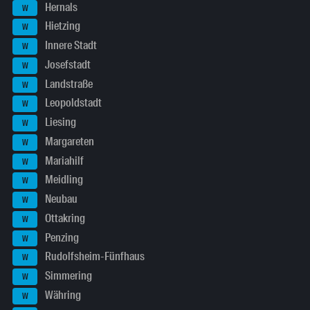
Hernals
W
Hietzing
W
Innere Stadt
W
Josefstadt
W
Landstraße
W
Leopoldstadt
W
Liesing
W
Margareten
W
Mariahilf
W
Meidling
W
Neubau
W
Ottakring
W
Penzing
W
Rudolfsheim-Fünfhaus
W
Simmering
W
Währing
W