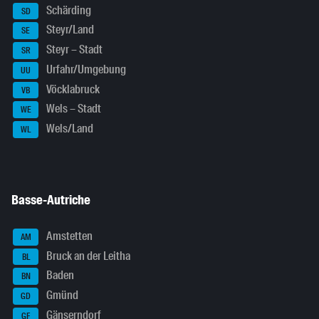
Schärding
SD
Steyr/Land
SE
Steyr – Stadt
SR
Urfahr/Umgebung
UU
Vöcklabruck
VB
Wels – Stadt
WE
Wels/Land
WL
Basse-Autriche
Amstetten
AM
Bruck an der Leitha
BL
Baden
BN
Gmünd
GD
Gänserndorf
GF