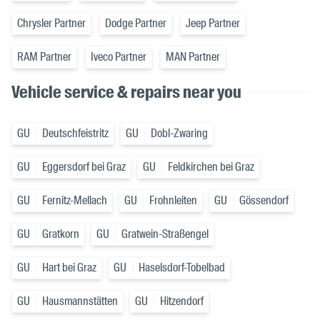
Chrysler Partner
Dodge Partner
Jeep Partner
RAM Partner
Iveco Partner
MAN Partner
Vehicle service & repairs near you
GU
Deutschfeistritz
GU
Dobl-Zwaring
GU
Eggersdorf bei Graz
GU
Feldkirchen bei Graz
GU
Fernitz-Mellach
GU
Frohnleiten
GU
Gössendorf
GU
Gratkorn
GU
Gratwein-Straßengel
GU
Hart bei Graz
GU
Haselsdorf-Tobelbad
GU
Hausmannstätten
GU
Hitzendorf