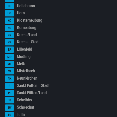
Hollabrunn
HL
Horn
HO
Klosterneuburg
KG
Korneuburg
KO
Krems/Land
KR
Krems – Stadt
KS
Lilienfeld
LF
Mödling
MD
Melk
ME
Mistelbach
MI
Neunkirchen
NK
Sankt Pölten – Stadt
P
Sankt Pölten/Land
PL
Scheibbs
SB
Schwechat
SW
Tulln
TU