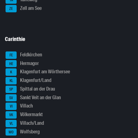
TA
Zell am See
ZE
Carinthie
Feldkirchen
FE
Hermagor
HE
Klagenfurt am Wörthersee
K
Klagenfurt/Land
KL
Spittal an der Drau
SP
Sankt Veit an der Glan
SV
Villach
VI
Völkermarkt
VK
Villach/Land
VL
Wolfsberg
WO