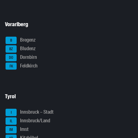
Vorarlberg
Bregenz
B
Bludenz
BZ
Dornbirn
DO
Feldkirch
FK
Tyrol
Innsbruck – Stadt
I
Innsbruck/Land
IL
Imst
IM
Kitzbühel