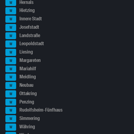
Hernals
W
Hietzing
W
Innere Stadt
W
Josefstadt
W
Landstraße
W
Leopoldstadt
W
Liesing
W
Margareten
W
Mariahilf
W
Meidling
W
Neubau
W
Ottakring
W
Penzing
W
Rudolfsheim-Fünfhaus
W
Simmering
W
Währing
W