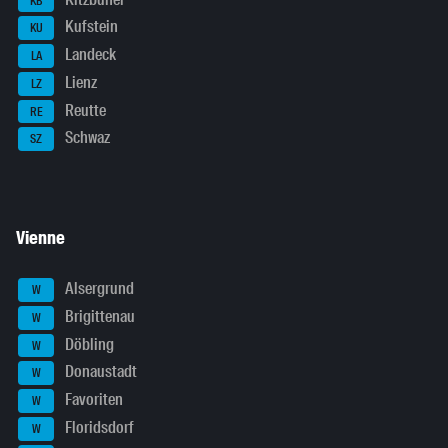
KB
Kufstein
KU
Landeck
LA
Lienz
LZ
Reutte
RE
Schwaz
SZ
Vienne
Alsergrund
W
Brigittenau
W
Döbling
W
Donaustadt
W
Favoriten
W
Floridsdorf
W