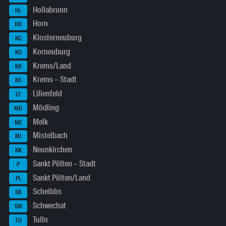
Hollabrunn
HL
Horn
HO
Klosterneuburg
KG
Korneuburg
KO
Krems/Land
KR
Krems – Stadt
KS
Lilienfeld
LF
Mödling
MD
Melk
ME
Mistelbach
MI
Neunkirchen
NK
Sankt Pölten – Stadt
P
Sankt Pölten/Land
PL
Scheibbs
SB
Schwechat
SW
Tulln
TU