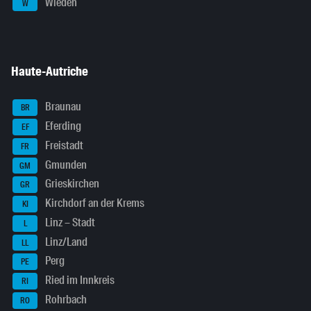
Wieden
W
Haute-Autriche
Braunau
BR
Eferding
EF
Freistadt
FR
Gmunden
GM
Grieskirchen
GR
Kirchdorf an der Krems
KI
Linz – Stadt
L
Linz/Land
LL
Perg
PE
Ried im Innkreis
RI
Rohrbach
RO