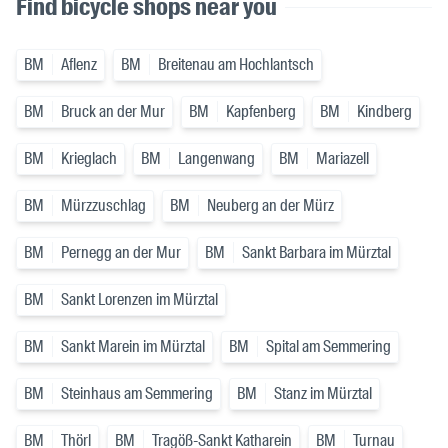
Find bicycle shops near you
BM
Aflenz
BM
Breitenau am Hochlantsch
BM
Bruck an der Mur
BM
Kapfenberg
BM
Kindberg
BM
Krieglach
BM
Langenwang
BM
Mariazell
BM
Mürzzuschlag
BM
Neuberg an der Mürz
BM
Pernegg an der Mur
BM
Sankt Barbara im Mürztal
BM
Sankt Lorenzen im Mürztal
BM
Sankt Marein im Mürztal
BM
Spital am Semmering
BM
Steinhaus am Semmering
BM
Stanz im Mürztal
BM
Thörl
BM
Tragöß-Sankt Katharein
BM
Turnau