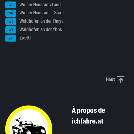
Wiener Neustadt/Land
WB
Wiener Neustadt – Stadt
WN
Waidhofen an der Thaya
WT
Waidhofen an der Ybbs
WY
Zwettl
ZT
Haut
Haut de p
À propos de
ichfahre.at