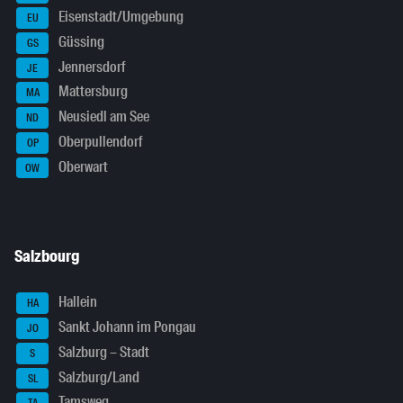
Eisenstadt/Umgebung
EU
Güssing
GS
Jennersdorf
JE
Mattersburg
MA
Neusiedl am See
ND
Oberpullendorf
OP
Oberwart
OW
Salzbourg
Hallein
HA
Sankt Johann im Pongau
JO
Salzburg – Stadt
S
Salzburg/Land
SL
Tamsweg