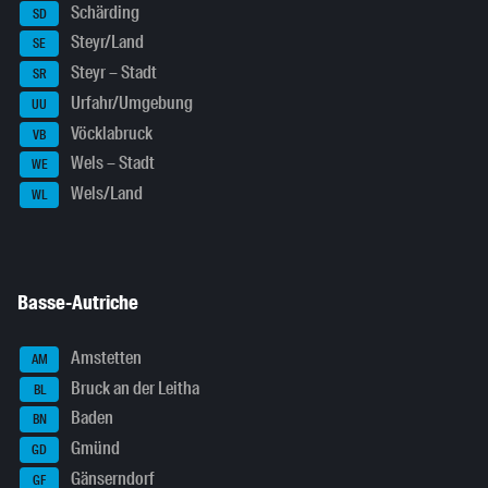
Schärding
SD
Steyr/Land
SE
Steyr – Stadt
SR
Urfahr/Umgebung
UU
Vöcklabruck
VB
Wels – Stadt
WE
Wels/Land
WL
Basse-Autriche
Amstetten
AM
Bruck an der Leitha
BL
Baden
BN
Gmünd
GD
Gänserndorf
GF