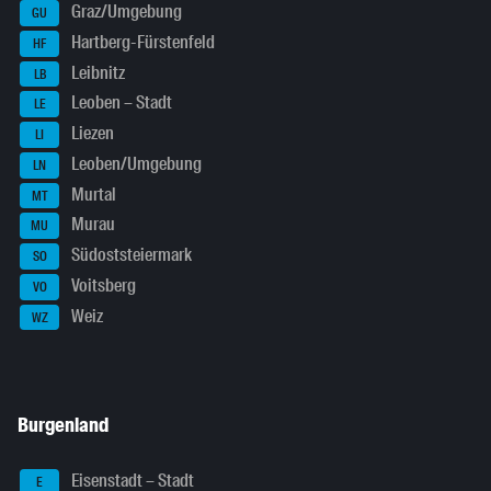
Graz/Umgebung
GU
Hartberg-Fürstenfeld
HF
Leibnitz
LB
Leoben – Stadt
LE
Liezen
LI
Leoben/Umgebung
LN
Murtal
MT
Murau
MU
Südoststeiermark
SO
Voitsberg
VO
Weiz
WZ
Burgenland
Eisenstadt – Stadt
E