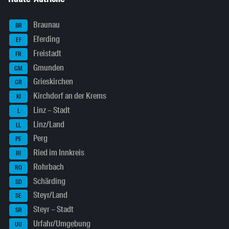
Braunau
BR
Eferding
EF
Freistadt
FR
Gmunden
GM
Grieskirchen
GR
Kirchdorf an der Krems
KI
Linz – Stadt
L
Linz/Land
LL
Perg
PE
Ried im Innkreis
RI
Rohrbach
RO
Schärding
SD
Steyr/Land
SE
Steyr – Stadt
SR
Urfahr/Umgebung
UU