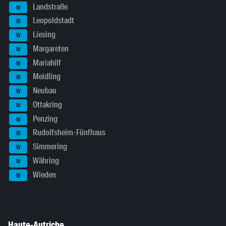
Landstraße
W
Leopoldstadt
W
Liesing
W
Margareten
W
Mariahilf
W
Meidling
W
Neubau
W
Ottakring
W
Penzing
W
Rudolfsheim-Fünfhaus
W
Simmering
W
Währing
W
Wieden
W
Haute-Autriche