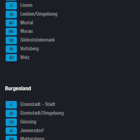
Liezen
LI
Leoben/Umgebung
LN
Murtal
MT
Murau
MU
Südoststeiermark
SO
Voitsberg
VO
Weiz
WZ
Burgenland
Eisenstadt – Stadt
E
Eisenstadt/Umgebung
EU
Güssing
GS
Jennersdorf
JE
Mattersburg
MA