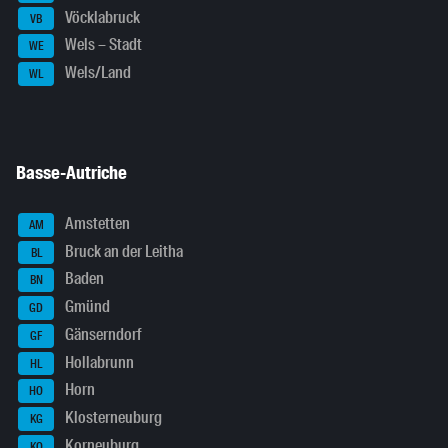
Vöcklabruck
VB
Wels – Stadt
WE
Wels/Land
WL
Basse-Autriche
Amstetten
AM
Bruck an der Leitha
BL
Baden
BN
Gmünd
GD
Gänserndorf
GF
Hollabrunn
HL
Horn
HO
Klosterneuburg
KG
Korneuburg
KO