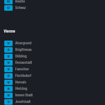
Reutte
RE
Schwaz
SZ
Vienne
Alsergrund
W
Brigittenau
W
Döbling
W
Donaustadt
W
Favoriten
W
Floridsdorf
W
Hernals
W
Hietzing
W
Innere Stadt
W
Josefstadt
W