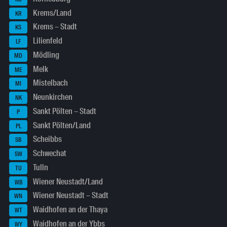
Krems/Land
KR
Krems – Stadt
KS
Lilienfeld
LF
Mödling
MD
Melk
ME
Mistelbach
MI
Neunkirchen
NK
Sankt Pölten – Stadt
P
Sankt Pölten/Land
PL
Scheibbs
SB
Schwechat
SW
Tulln
TU
Wiener Neustadt/Land
WB
Wiener Neustadt – Stadt
WN
Waidhofen an der Thaya
WT
Waidhofen an der Ybbs
WY