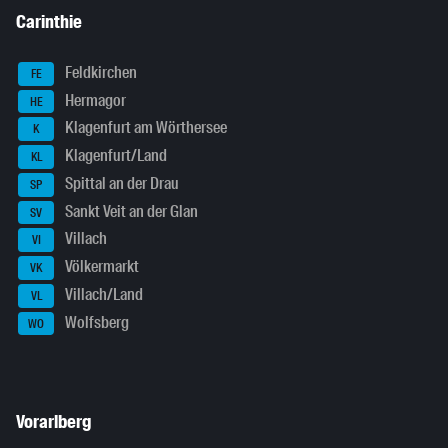
Carinthie
Feldkirchen
FE
Hermagor
HE
Klagenfurt am Wörthersee
K
Klagenfurt/Land
KL
Spittal an der Drau
SP
Sankt Veit an der Glan
SV
Villach
VI
Völkermarkt
VK
Villach/Land
VL
Wolfsberg
WO
Vorarlberg