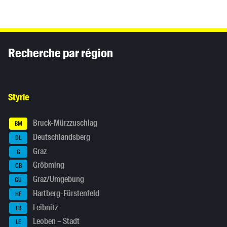
Inhaltsinformationen
Recherche par région
Styrie
Bruck-Mürzzuschlag
BM
Deutschlandsberg
DL
Graz
G
Gröbming
GB
Graz/Umgebung
GU
Hartberg-Fürstenfeld
HF
Leibnitz
LB
Leoben – Stadt
LE