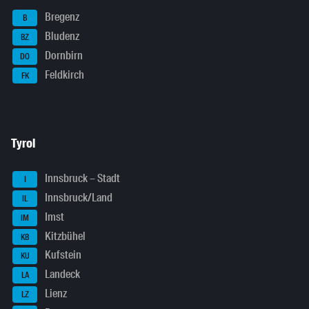
Bregenz
B
Bludenz
BZ
Dornbirn
DO
Feldkirch
FK
Tyrol
Innsbruck – Stadt
I
Innsbruck/Land
IL
Imst
IM
Kitzbühel
KB
Kufstein
KU
Landeck
LA
Lienz
LZ