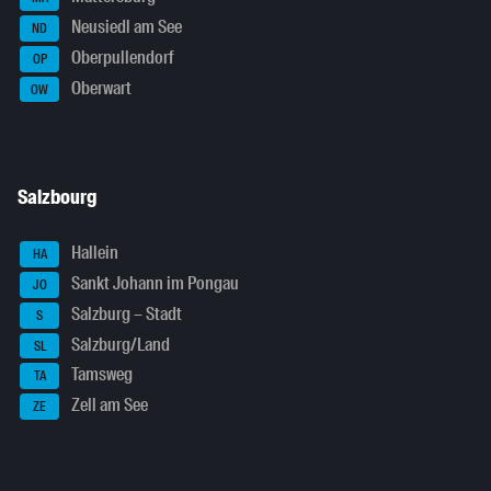
Neusiedl am See
ND
Oberpullendorf
OP
Oberwart
OW
Salzbourg
Hallein
HA
Sankt Johann im Pongau
JO
Salzburg – Stadt
S
Salzburg/Land
SL
Tamsweg
TA
Zell am See
ZE