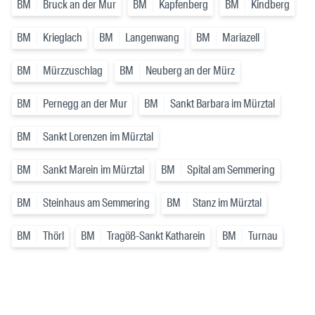
BM
Bruck an der Mur
BM
Kapfenberg
BM
Kindberg
BM
Krieglach
BM
Langenwang
BM
Mariazell
BM
Mürzzuschlag
BM
Neuberg an der Mürz
BM
Pernegg an der Mur
BM
Sankt Barbara im Mürztal
BM
Sankt Lorenzen im Mürztal
BM
Sankt Marein im Mürztal
BM
Spital am Semmering
BM
Steinhaus am Semmering
BM
Stanz im Mürztal
BM
Thörl
BM
Tragöß-Sankt Katharein
BM
Turnau