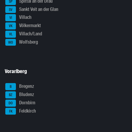
Spittal an der Drau
SP
Sankt Veit an der Glan
SV
Villach
VI
Völkermarkt
VK
Villach/Land
VL
Wolfsberg
WO
Vorarlberg
Bregenz
B
Bludenz
BZ
Dornbirn
DO
Feldkirch
FK