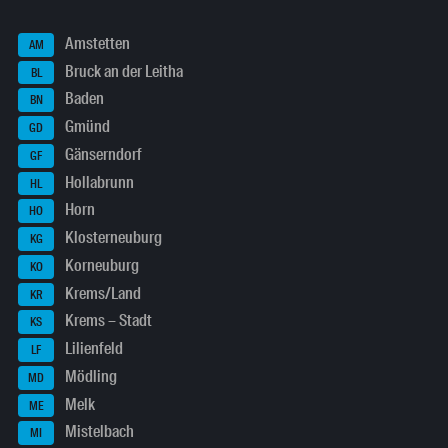
Amstetten
AM
Bruck an der Leitha
BL
Baden
BN
Gmünd
GD
Gänserndorf
GF
Hollabrunn
HL
Horn
HO
Klosterneuburg
KG
Korneuburg
KO
Krems/Land
KR
Krems – Stadt
KS
Lilienfeld
LF
Mödling
MD
Melk
ME
Mistelbach
MI