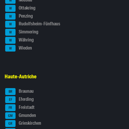
W
Ottakring
W
Penzing
W
Rudolfsheim-Fünfhaus
W
Simmering
W
Währing
W
Wieden
W
Haute-Autriche
Braunau
BR
Eferding
EF
Freistadt
FR
Gmunden
GM
Grieskirchen
GR