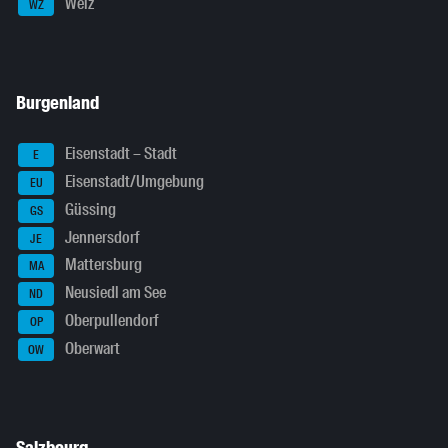
Weiz
WZ
Burgenland
Eisenstadt – Stadt
E
Eisenstadt/Umgebung
EU
Güssing
GS
Jennersdorf
JE
Mattersburg
MA
Neusiedl am See
ND
Oberpullendorf
OP
Oberwart
OW