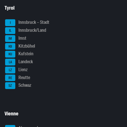
Tyrol
Innsbruck – Stadt
I
Innsbruck/Land
IL
Imst
IM
Kitzbühel
KB
Kufstein
KU
Landeck
LA
Lienz
LZ
Reutte
RE
Schwaz
SZ
Vienne