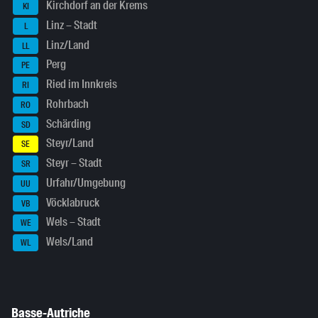
Kirchdorf an der Krems
KI
Linz – Stadt
L
Linz/Land
LL
Perg
PE
Ried im Innkreis
RI
Rohrbach
RO
Schärding
SD
Steyr/Land
SE
Steyr – Stadt
SR
Urfahr/Umgebung
UU
Vöcklabruck
VB
Wels – Stadt
WE
Wels/Land
WL
Basse-Autriche