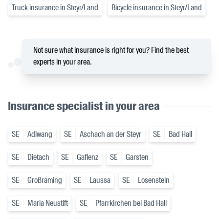
Truck insurance in Steyr/Land
Bicycle insurance in Steyr/Land
Not sure what insurance is right for you? Find the best
experts in your area.
Insurance specialist in your area
SE
Adlwang
SE
Aschach an der Steyr
SE
Bad Hall
SE
Dietach
SE
Gaflenz
SE
Garsten
SE
Großraming
SE
Laussa
SE
Losenstein
SE
Maria Neustift
SE
Pfarrkirchen bei Bad Hall