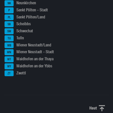
Neunkirchen
NK
Sankt Pölten – Stadt
P
Sankt Pölten/Land
PL
Scheibbs
SB
Schwechat
SW
Tulln
TU
Wiener Neustadt/Land
WB
Wiener Neustadt – Stadt
WN
Waidhofen an der Thaya
WT
Waidhofen an der Ybbs
WY
Zwettl
ZT
Haut
Haut de p