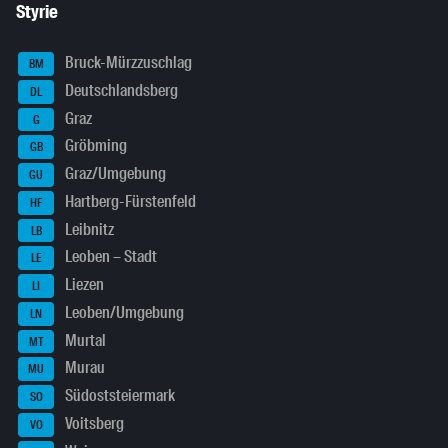
Styrie
Bruck-Mürzzuschlag
BM
Deutschlandsberg
DL
Graz
G
Gröbming
GB
Graz/Umgebung
GU
Hartberg-Fürstenfeld
HF
Leibnitz
LB
Leoben – Stadt
LE
Liezen
LI
Leoben/Umgebung
LN
Murtal
MT
Murau
MU
Südoststeiermark
SO
Voitsberg
VO