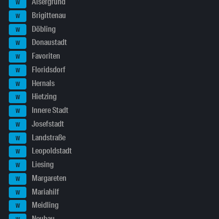
Alsergrund
W
Brigittenau
W
Döbling
W
Donaustadt
W
Favoriten
W
Floridsdorf
W
Hernals
W
Hietzing
W
Innere Stadt
W
Josefstadt
W
Landstraße
W
Leopoldstadt
W
Liesing
W
Margareten
W
Mariahilf
W
Meidling
W
Neubau