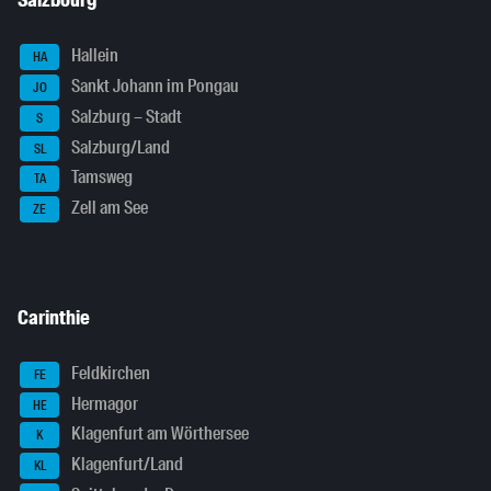
Salzbourg
Hallein
HA
Sankt Johann im Pongau
JO
Salzburg – Stadt
S
Salzburg/Land
SL
Tamsweg
TA
Zell am See
ZE
Carinthie
Feldkirchen
FE
Hermagor
HE
Klagenfurt am Wörthersee
K
Klagenfurt/Land
KL