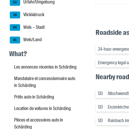
Urfahr/Umgebung
UU
Vöcklabruck
VB
Wels – Stadt
WE
Roadside as
Wels/Land
WL
24-hour emergenc
What?
Emergency legal a
Les annonces récentes in Schärding
Nearby road
Mandataire et concessionnaire auto
in Schärding
SD
Altschwendt
Prêts auto in Schärding
SD
Enzenkirch
Location de voitures in Schärding
Pièces et accessoires auto in
SD
Rainbach im
Schärding