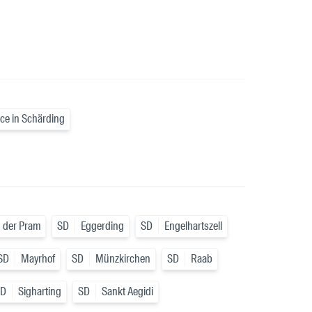
ce in Schärding
n der Pram
SD
Eggerding
SD
Engelhartszell
SD
Mayrhof
SD
Münzkirchen
SD
Raab
SD
Sigharting
SD
Sankt Aegidi