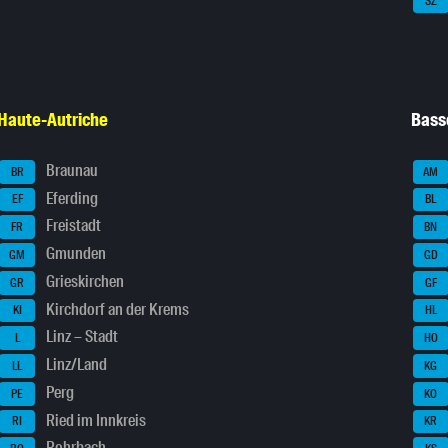
SZ
Haute-Autriche
Bass
Braunau
BR
AM
Eferding
EF
BL
Freistadt
FR
BN
Gmunden
GM
GD
Grieskirchen
GR
GF
Kirchdorf an der Krems
KI
HL
Linz – Stadt
L
HO
Linz/Land
LL
KG
Perg
PE
KO
Ried im Innkreis
RI
KR