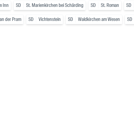
am Inn
SD
St. Marienkirchen bei Schärding
SD
St. Roman
SD
 an der Pram
SD
Vichtenstein
SD
Waldkirchen am Wesen
SD