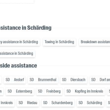
sistance in Schärding
y assistance in Schärding
Towing in Schärding
Breakdown assistan
ssistance in Schärding
side assistance
SD
Andorf
SD
Brunnenthal
SD
Diersbach
SD
Dorf a
en
SD
Esternberg
SD
Freinberg
SD
Kopfing im Innkreis
 Innkreis
SD
Riedau
SD
Schardenberg
SD
Schärding