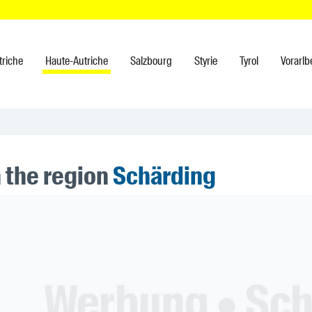
triche
Haute-Autriche
Salzbourg
Styrie
Tyrol
Vorarlb
n the region
Schärding
ner