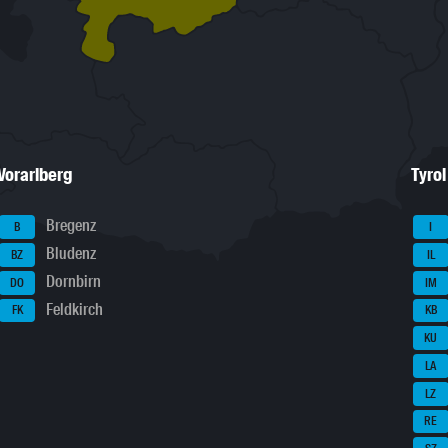
Vorarlberg
Tyrol
Bregenz
B
I
Bludenz
BZ
IL
Dornbirn
DO
IM
Feldkirch
FK
KB
KU
LA
LZ
RE