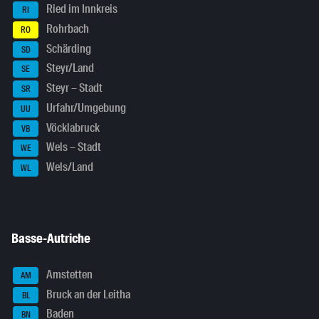
Ried im Innkreis
RI
Rohrbach
RO
Schärding
SD
Steyr/Land
SE
Steyr – Stadt
SR
Urfahr/Umgebung
UU
Vöcklabruck
VB
Wels – Stadt
WE
Wels/Land
WL
Basse-Autriche
Amstetten
AM
Bruck an der Leitha
BL
Baden
BN