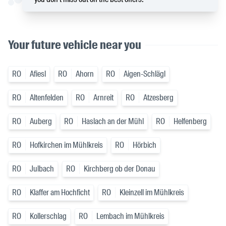
Your future vehicle near you
RO
Afiesl
RO
Ahorn
RO
Aigen-Schlägl
RO
Altenfelden
RO
Arnreit
RO
Atzesberg
RO
Auberg
RO
Haslach an der Mühl
RO
Helfenberg
RO
Hofkirchen im Mühlkreis
RO
Hörbich
RO
Julbach
RO
Kirchberg ob der Donau
RO
Klaffer am Hochficht
RO
Kleinzell im Mühlkreis
RO
Kollerschlag
RO
Lembach im Mühlkreis