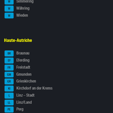
Simmering
W
Währing
W
Wieden
W
Haute-Autriche
Braunau
BR
Eferding
EF
Freistadt
FR
Gmunden
GM
Grieskirchen
GR
Kirchdorf an der Krems
KI
Linz – Stadt
L
Linz/Land
LL
Perg
PE