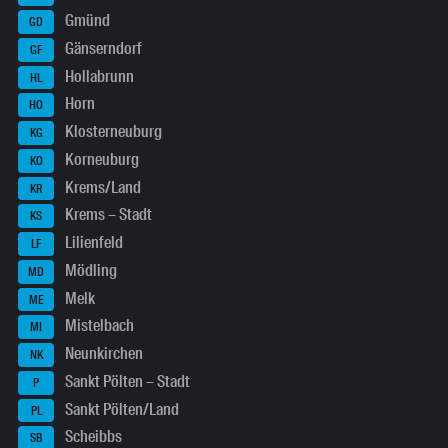
Gmünd
GD
Gänserndorf
GF
Hollabrunn
HL
Horn
HO
Klosterneuburg
KG
Korneuburg
KO
Krems/Land
KR
Krems – Stadt
KS
Lilienfeld
LF
Mödling
MD
Melk
ME
Mistelbach
MI
Neunkirchen
NK
Sankt Pölten – Stadt
P
Sankt Pölten/Land
PL
Scheibbs
SB