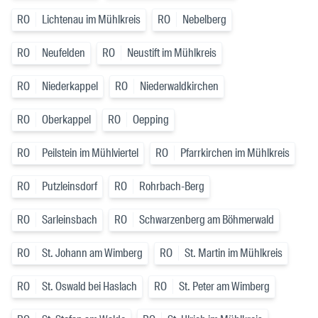
RO
Lichtenau im Mühlkreis
RO
Nebelberg
RO
Neufelden
RO
Neustift im Mühlkreis
RO
Niederkappel
RO
Niederwaldkirchen
RO
Oberkappel
RO
Oepping
RO
Peilstein im Mühlviertel
RO
Pfarrkirchen im Mühlkreis
RO
Putzleinsdorf
RO
Rohrbach-Berg
RO
Sarleinsbach
RO
Schwarzenberg am Böhmerwald
RO
St. Johann am Wimberg
RO
St. Martin im Mühlkreis
RO
St. Oswald bei Haslach
RO
St. Peter am Wimberg