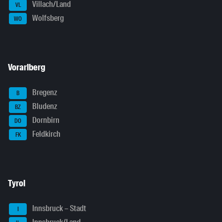
Villach/Land
VL
Wolfsberg
WO
Vorarlberg
Bregenz
B
Bludenz
BZ
Dornbirn
DO
Feldkirch
FK
Tyrol
Innsbruck – Stadt
I