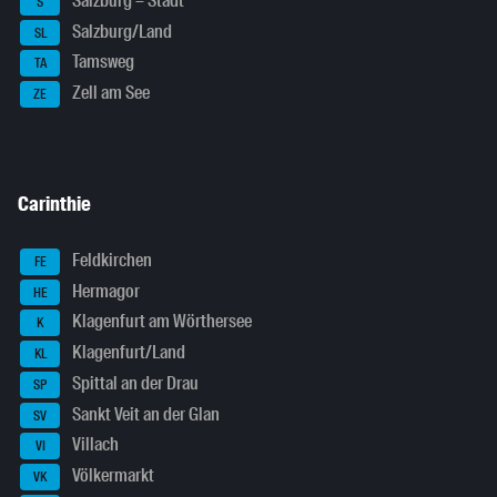
Salzburg – Stadt
S
Salzburg/Land
SL
Tamsweg
TA
Zell am See
ZE
Carinthie
Feldkirchen
FE
Hermagor
HE
Klagenfurt am Wörthersee
K
Klagenfurt/Land
KL
Spittal an der Drau
SP
Sankt Veit an der Glan
SV
Villach
VI
Völkermarkt
VK