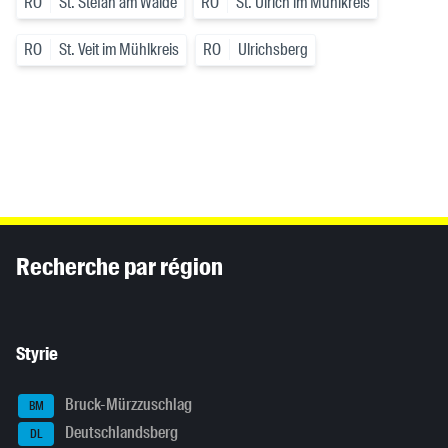
RO
St. Stefan am Walde
RO
St. Ulrich im Mühlkreis
RO
St. Veit im Mühlkreis
RO
Ulrichsberg
Inhaltsinformationen
Recherche par région
Styrie
Bruck-Mürzzuschlag
BM
Deutschlandsberg
DL