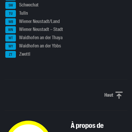
Schwechat
SW
Tulln
TU
Wiener Neustadt/Land
WB
Wiener Neustadt – Stadt
WN
Waidhofen an der Thaya
WT
Waidhofen an der Ybbs
WY
Zwettl
ZT
Haut
Haut de p
À propos de