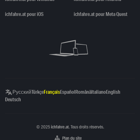
ichfahre.at pour iOS
ichfahre.at pour Meta Quest
Русский
Türkçe
Français
Español
Română
Italiano
English
Deutsch
Copyright
©
2025
ichfahre.at
. Tous droits réservés.
Plan du site