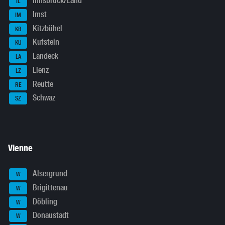
Innsbruck/Land
IL
Imst
IM
Kitzbühel
KB
Kufstein
KU
Landeck
LA
Lienz
LZ
Reutte
RE
Schwaz
SZ
Vienne
Alsergrund
W
Brigittenau
W
Döbling
W
Donaustadt
W