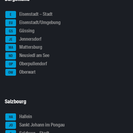
Eisenstadt – Stadt
E
Eisenstadt/Umgebung
EU
Güssing
GS
Jennersdorf
JE
Mattersburg
MA
Neusiedl am See
ND
Oberpullendorf
OP
Oberwart
OW
Salzbourg
Hallein
HA
Sankt Johann im Pongau
JO