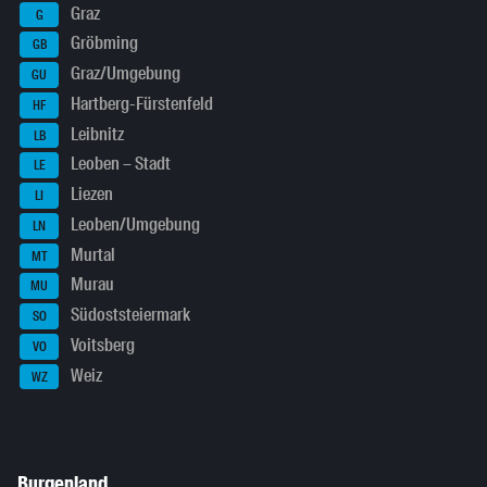
Graz
G
Gröbming
GB
Graz/Umgebung
GU
Hartberg-Fürstenfeld
HF
Leibnitz
LB
Leoben – Stadt
LE
Liezen
LI
Leoben/Umgebung
LN
Murtal
MT
Murau
MU
Südoststeiermark
SO
Voitsberg
VO
Weiz
WZ
Burgenland