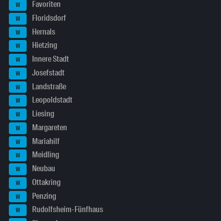
Favoriten
W
Floridsdorf
W
Hernals
W
Hietzing
W
Innere Stadt
W
Josefstadt
W
Landstraße
W
Leopoldstadt
W
Liesing
W
Margareten
W
Mariahilf
W
Meidling
W
Neubau
W
Ottakring
W
Penzing
W
Rudolfsheim-Fünfhaus
W