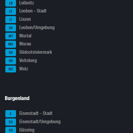
Leibnitz
LB
Leoben – Stadt
LE
Liezen
LI
Leoben/Umgebung
LN
Murtal
MT
Murau
MU
Südoststeiermark
SO
Voitsberg
VO
Weiz
WZ
Burgenland
Eisenstadt – Stadt
E
Eisenstadt/Umgebung
EU
Güssing
GS