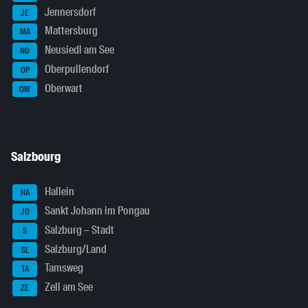
Jennersdorf
JE
Mattersburg
MA
Neusiedl am See
ND
Oberpullendorf
OP
Oberwart
OW
Salzbourg
Hallein
HA
Sankt Johann im Pongau
JO
Salzburg – Stadt
S
Salzburg/Land
SL
Tamsweg
TA
Zell am See
ZE