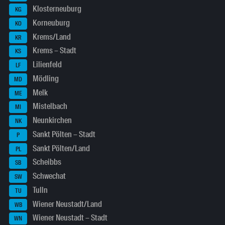
Klosterneuburg
KG
Korneuburg
KO
Krems/Land
KR
Krems – Stadt
KS
Lilienfeld
LF
Mödling
MD
Melk
ME
Mistelbach
MI
Neunkirchen
NK
Sankt Pölten – Stadt
P
Sankt Pölten/Land
PL
Scheibbs
SB
Schwechat
SW
Tulln
TU
Wiener Neustadt/Land
WB
Wiener Neustadt – Stadt
WN