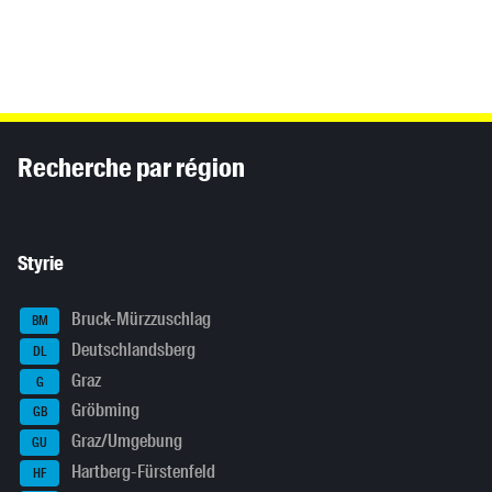
Inhaltsinformationen
Recherche par région
Styrie
Bruck-Mürzzuschlag
BM
Deutschlandsberg
DL
Graz
G
Gröbming
GB
Graz/Umgebung
GU
Hartberg-Fürstenfeld
HF