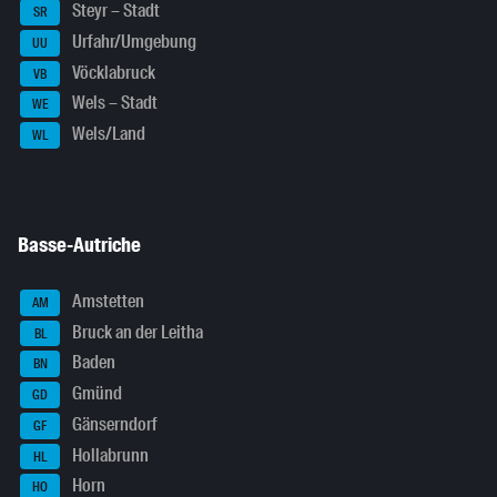
Steyr – Stadt
SR
Urfahr/Umgebung
UU
Vöcklabruck
VB
Wels – Stadt
WE
Wels/Land
WL
Basse-Autriche
Amstetten
AM
Bruck an der Leitha
BL
Baden
BN
Gmünd
GD
Gänserndorf
GF
Hollabrunn
HL
Horn
HO