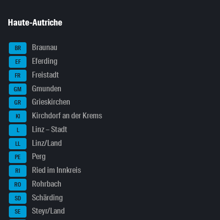
Haute-Autriche
Braunau
BR
Eferding
EF
Freistadt
FR
Gmunden
GM
Grieskirchen
GR
Kirchdorf an der Krems
KI
Linz – Stadt
L
Linz/Land
LL
Perg
PE
Ried im Innkreis
RI
Rohrbach
RO
Schärding
SD
Steyr/Land
SE