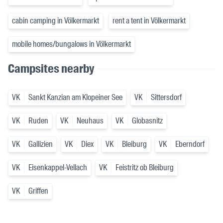
cabin camping in Völkermarkt
rent a tent in Völkermarkt
mobile homes/bungalows in Völkermarkt
Campsites nearby
VK
Sankt Kanzian am Klopeiner See
VK
Sittersdorf
VK
Ruden
VK
Neuhaus
VK
Globasnitz
VK
Gallizien
VK
Diex
VK
Bleiburg
VK
Eberndorf
VK
Eisenkappel-Vellach
VK
Feistritz ob Bleiburg
VK
Griffen