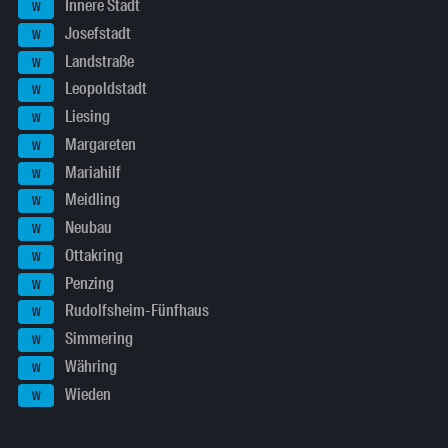
Innere Stadt
W
Josefstadt
W
Landstraße
W
Leopoldstadt
W
Liesing
W
Margareten
W
Mariahilf
W
Meidling
W
Neubau
W
Ottakring
W
Penzing
W
Rudolfsheim-Fünfhaus
W
Simmering
W
Währing
W
Wieden
W