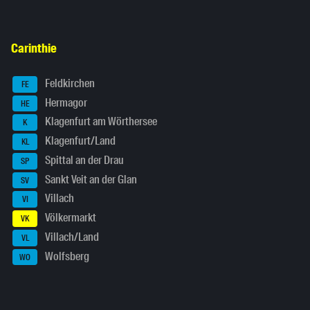
Carinthie
Feldkirchen
FE
Hermagor
HE
Klagenfurt am Wörthersee
K
Klagenfurt/Land
KL
Spittal an der Drau
SP
Sankt Veit an der Glan
SV
Villach
VI
Völkermarkt
VK
Villach/Land
VL
Wolfsberg
WO