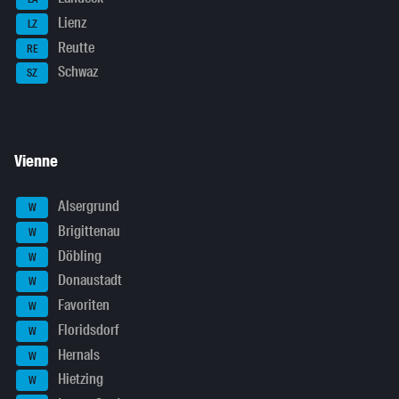
Lienz
LZ
Reutte
RE
Schwaz
SZ
Vienne
Alsergrund
W
Brigittenau
W
Döbling
W
Donaustadt
W
Favoriten
W
Floridsdorf
W
Hernals
W
Hietzing
W