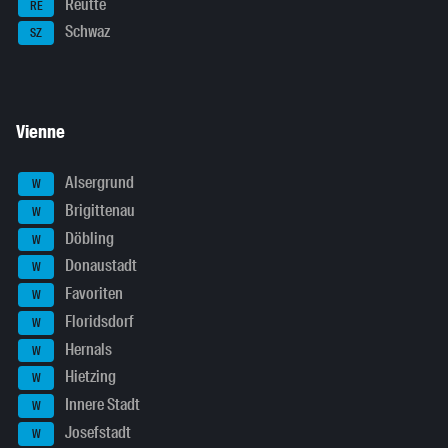
Reutte
RE
Schwaz
SZ
Vienne
Alsergrund
W
Brigittenau
W
Döbling
W
Donaustadt
W
Favoriten
W
Floridsdorf
W
Hernals
W
Hietzing
W
Innere Stadt
W
Josefstadt
W