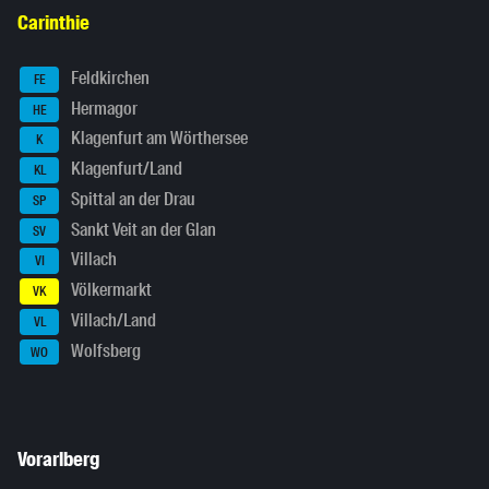
Carinthie
Feldkirchen
FE
Hermagor
HE
Klagenfurt am Wörthersee
K
Klagenfurt/Land
KL
Spittal an der Drau
SP
Sankt Veit an der Glan
SV
Villach
VI
Völkermarkt
VK
Villach/Land
VL
Wolfsberg
WO
Vorarlberg