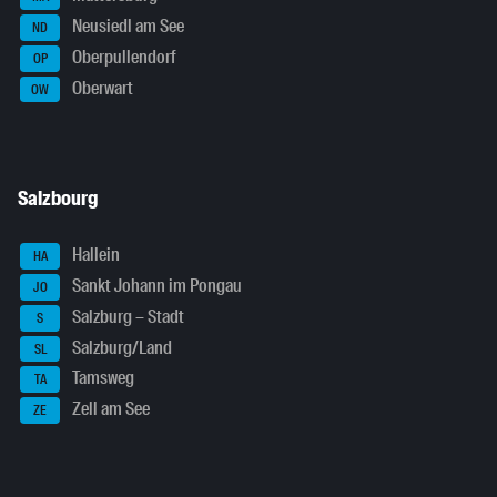
Neusiedl am See
ND
Oberpullendorf
OP
Oberwart
OW
Salzbourg
Hallein
HA
Sankt Johann im Pongau
JO
Salzburg – Stadt
S
Salzburg/Land
SL
Tamsweg
TA
Zell am See
ZE