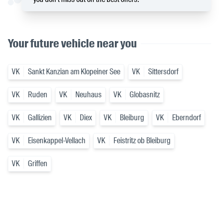
Your future vehicle near you
VK
Sankt Kanzian am Klopeiner See
VK
Sittersdorf
VK
Ruden
VK
Neuhaus
VK
Globasnitz
VK
Gallizien
VK
Diex
VK
Bleiburg
VK
Eberndorf
VK
Eisenkappel-Vellach
VK
Feistritz ob Bleiburg
VK
Griffen