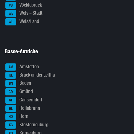
Vöcklabruck
VB
Wels – Stadt
WE
Wels/Land
WL
Basse-Autriche
Amstetten
AM
Bruck an der Leitha
BL
Baden
BN
Gmünd
GD
Gänserndorf
GF
Hollabrunn
HL
Horn
HO
Klosterneuburg
KG
Korneuburg
KO