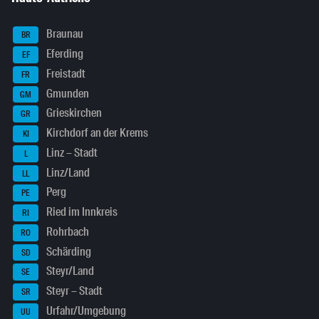
Braunau
BR
Eferding
EF
Freistadt
FR
Gmunden
GM
Grieskirchen
GR
Kirchdorf an der Krems
KI
Linz – Stadt
L
Linz/Land
LL
Perg
PE
Ried im Innkreis
RI
Rohrbach
RO
Schärding
SD
Steyr/Land
SE
Steyr – Stadt
SR
Urfahr/Umgebung
UU