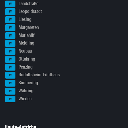
Landstraße
W
Leopoldstadt
W
Liesing
W
Margareten
W
Mariahilf
W
Meidling
W
Neubau
W
Ottakring
W
Penzing
W
Rudolfsheim-Fünfhaus
W
Simmering
W
Währing
W
Wieden
W
Haute-Autriche