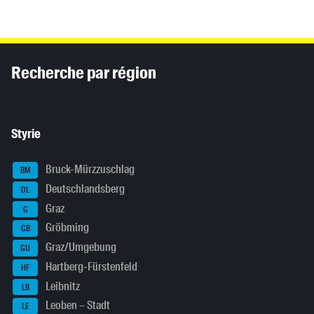
Inhaltsinformationen
Recherche par région
Styrie
Bruck-Mürzzuschlag
BM
Deutschlandsberg
DL
Graz
G
Gröbming
GB
Graz/Umgebung
GU
Hartberg-Fürstenfeld
HF
Leibnitz
LB
Leoben – Stadt
LE