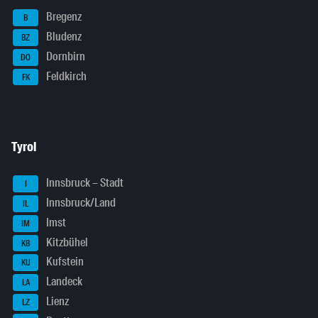
Bregenz
B
Bludenz
BZ
Dornbirn
DO
Feldkirch
FK
Tyrol
Innsbruck – Stadt
I
Innsbruck/Land
IL
Imst
IM
Kitzbühel
KB
Kufstein
KU
Landeck
LA
Lienz
LZ