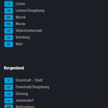
Liezen
LI
Leoben/Umgebung
LN
Murtal
MT
Murau
MU
Südoststeiermark
SO
Voitsberg
VO
Weiz
WZ
Burgenland
Eisenstadt – Stadt
E
Eisenstadt/Umgebung
EU
Güssing
GS
Jennersdorf
JE
Mattersburg
MA