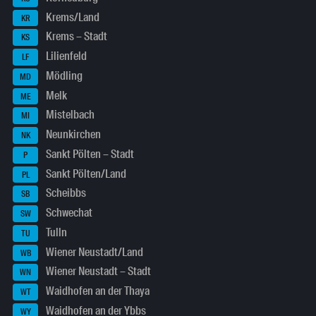
Krems/Land
KR
Krems – Stadt
KS
Lilienfeld
LF
Mödling
MD
Melk
ME
Mistelbach
MI
Neunkirchen
NK
Sankt Pölten – Stadt
P
Sankt Pölten/Land
PL
Scheibbs
SB
Schwechat
SW
Tulln
TU
Wiener Neustadt/Land
WB
Wiener Neustadt – Stadt
WN
Waidhofen an der Thaya
WT
Waidhofen an der Ybbs
WY