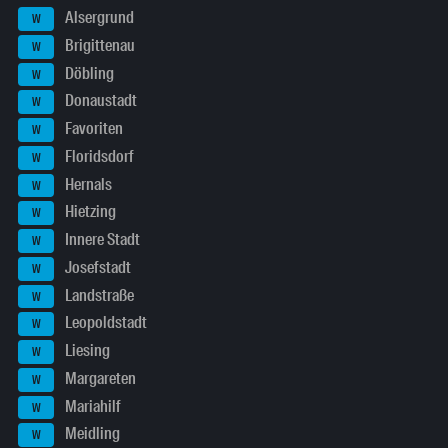
Alsergrund
W
Brigittenau
W
Döbling
W
Donaustadt
W
Favoriten
W
Floridsdorf
W
Hernals
W
Hietzing
W
Innere Stadt
W
Josefstadt
W
Landstraße
W
Leopoldstadt
W
Liesing
W
Margareten
W
Mariahilf
W
Meidling
W