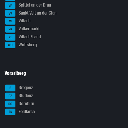
Spittal an der Drau
SP
Sankt Veit an der Glan
SV
Villach
VI
Völkermarkt
VK
Villach/Land
VL
Wolfsberg
WO
Vorarlberg
Bregenz
B
Bludenz
BZ
Dornbirn
DO
Feldkirch
FK