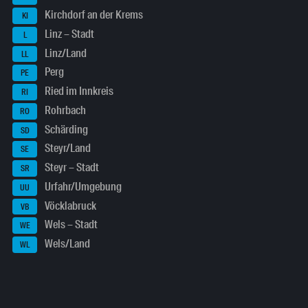
Kirchdorf an der Krems
KI
Linz – Stadt
L
Linz/Land
LL
Perg
PE
Ried im Innkreis
RI
Rohrbach
RO
Schärding
SD
Steyr/Land
SE
Steyr – Stadt
SR
Urfahr/Umgebung
UU
Vöcklabruck
VB
Wels – Stadt
WE
Wels/Land
WL