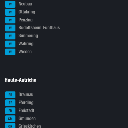
Neubau
W
Ottakring
W
Penzing
W
Rudolfsheim-Fünfhaus
W
Simmering
W
Währing
W
Wieden
W
Haute-Autriche
Braunau
BR
Eferding
EF
Freistadt
FR
Gmunden
GM
Grieskirchen
GR