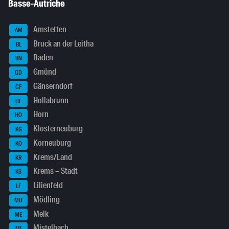
Basse-Autriche
Amstetten
AM
Bruck an der Leitha
BL
Baden
BN
Gmünd
GD
Gänserndorf
GF
Hollabrunn
HL
Horn
HO
Klosterneuburg
KG
Korneuburg
KO
Krems/Land
KR
Krems – Stadt
KS
Lilienfeld
LF
Mödling
MD
Melk
ME
Mistelbach
MI