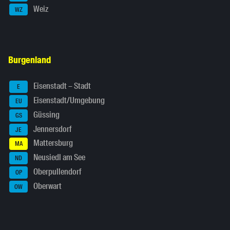
Weiz
WZ
Burgenland
Eisenstadt – Stadt
E
Eisenstadt/Umgebung
EU
Güssing
GS
Jennersdorf
JE
Mattersburg
MA
Neusiedl am See
ND
Oberpullendorf
OP
Oberwart
OW