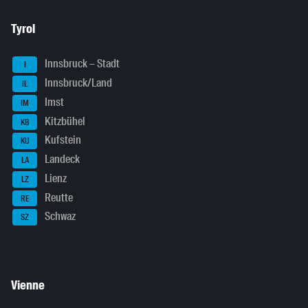
Tyrol
Innsbruck – Stadt
I
Innsbruck/Land
IL
Imst
IM
Kitzbühel
KB
Kufstein
KU
Landeck
LA
Lienz
LZ
Reutte
RE
Schwaz
SZ
Vienne