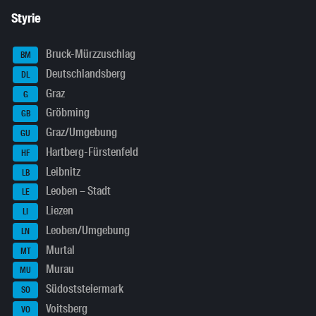
Styrie
Bruck-Mürzzuschlag
BM
Deutschlandsberg
DL
Graz
G
Gröbming
GB
Graz/Umgebung
GU
Hartberg-Fürstenfeld
HF
Leibnitz
LB
Leoben – Stadt
LE
Liezen
LI
Leoben/Umgebung
LN
Murtal
MT
Murau
MU
Südoststeiermark
SO
Voitsberg
VO