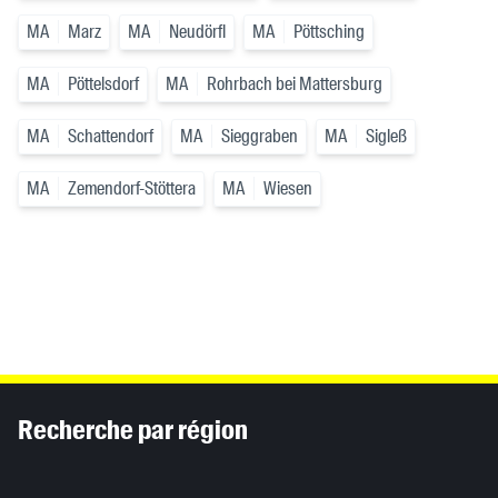
MA
Marz
MA
Neudörfl
MA
Pöttsching
MA
Pöttelsdorf
MA
Rohrbach bei Mattersburg
MA
Schattendorf
MA
Sieggraben
MA
Sigleß
MA
Zemendorf-Stöttera
MA
Wiesen
Inhaltsinformationen
Recherche par région