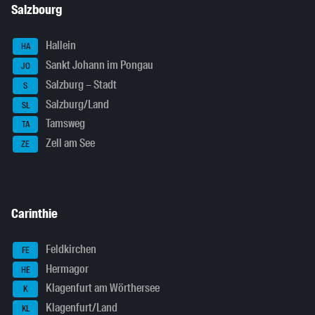
Salzbourg
Hallein
HA
Sankt Johann im Pongau
JO
Salzburg – Stadt
S
Salzburg/Land
SL
Tamsweg
TA
Zell am See
ZE
Carinthie
Feldkirchen
FE
Hermagor
HE
Klagenfurt am Wörthersee
K
Klagenfurt/Land
KL