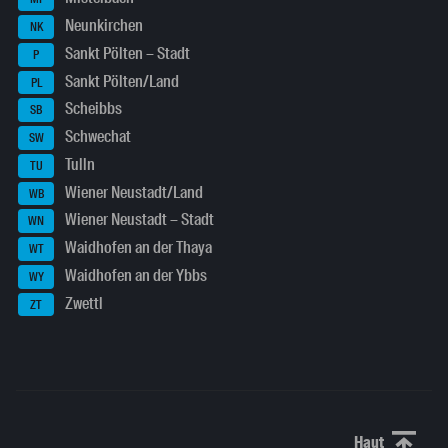
Neunkirchen
NK
Sankt Pölten – Stadt
P
Sankt Pölten/Land
PL
Scheibbs
SB
Schwechat
SW
Tulln
TU
Wiener Neustadt/Land
WB
Wiener Neustadt – Stadt
WN
Waidhofen an der Thaya
WT
Waidhofen an der Ybbs
WY
Zwettl
ZT
Haut