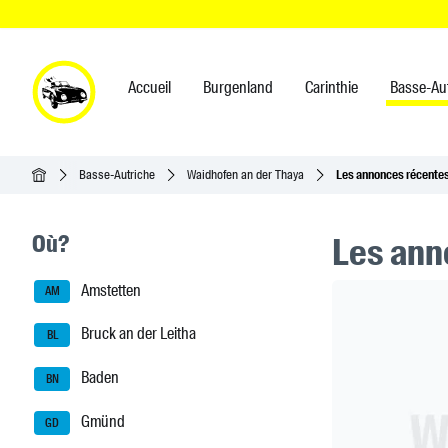
Accueil
Burgenland
Carinthie
Basse-Au
Accueil
Basse-Autriche
Waidhofen an der Thaya
Les annonces récente
Seitenleisten-Navigation
Où?
Les ann
Amstetten
Header Ban
AM
Bruck an der Leitha
BL
Baden
BN
Gmünd
GD