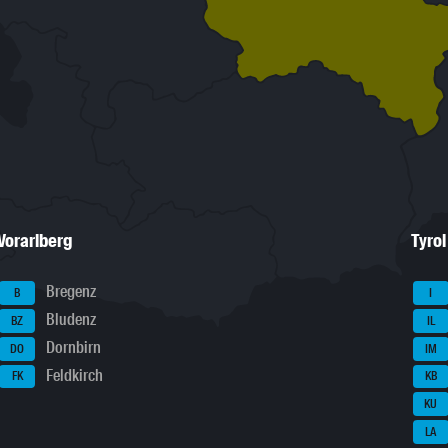
Vorarlberg
Tyrol
Bregenz
B
I
Bludenz
BZ
IL
Dornbirn
DO
IM
Feldkirch
FK
KB
KU
LA