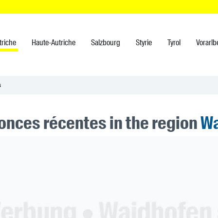
triche
Haute-Autriche
Salzbourg
Styrie
Tyrol
Vorarlb
s
onces récentes in the region
Wa
ner