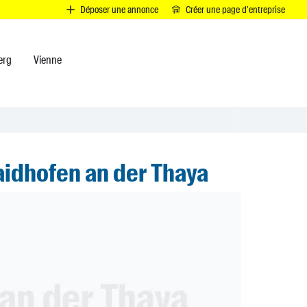
D
Déposer une annonce
Créer une page d'entreprise
erg
Vienne
idhofen an der Thaya