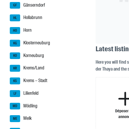
Gänserndorf
GF
Hollabrunn
HL
Horn
HO
Klosterneuburg
KG
Latest listi
Korneuburg
KO
Here you will find 
Krems/Land
der Thaya and the 
KR
Krems – Stadt
KS
Lilienfeld
LF
Mödling
MD
Déposer
annon
Melk
ME