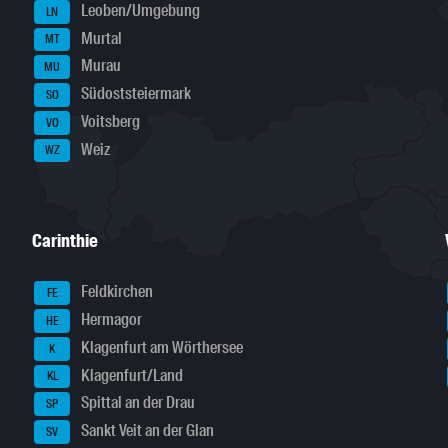
Leoben/Umgebung
LN
Murtal
MT
Murau
MU
Südoststeiermark
SO
Voitsberg
VO
Weiz
WZ
Carinthie
Feldkirchen
FE
Hermagor
HE
Klagenfurt am Wörthersee
K
Klagenfurt/Land
KL
Spittal an der Drau
SP
Sankt Veit an der Glan
SV