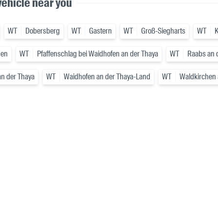
vehicle near you
WT
Dobersberg
WT
Gastern
WT
Groß-Siegharts
WT
K
gen
WT
Pfaffenschlag bei Waidhofen an der Thaya
WT
Raabs an 
n der Thaya
WT
Waidhofen an der Thaya-Land
WT
Waldkirchen 