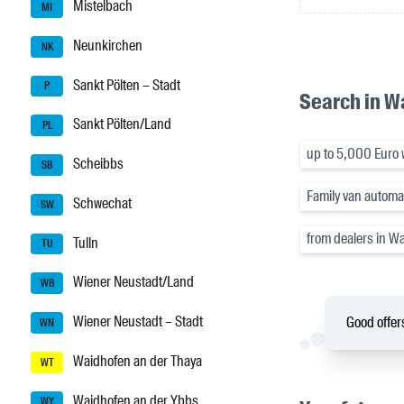
Mistelbach
MI
Neunkirchen
NK
Sankt Pölten – Stadt
P
Search in W
Sankt Pölten/Land
PL
up to 5,000 Euro 
Scheibbs
SB
Family van automat
Schwechat
SW
from dealers in W
Tulln
TU
Wiener Neustadt/Land
WB
Wiener Neustadt – Stadt
Good offers
WN
Waidhofen an der Thaya
WT
Waidhofen an der Ybbs
WY