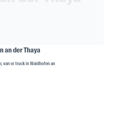
en an der Thaya
or, van or truck in Waidhofen an