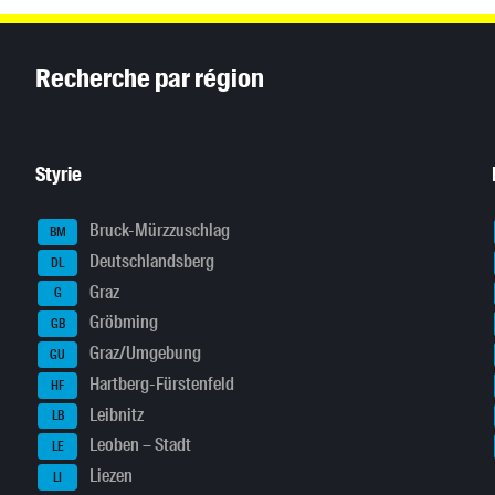
Inhaltsinformationen
Recherche par région
Styrie
Bruck-Mürzzuschlag
BM
Deutschlandsberg
DL
Graz
G
Gröbming
GB
Graz/Umgebung
GU
Hartberg-Fürstenfeld
HF
Leibnitz
LB
Leoben – Stadt
LE
Liezen
LI