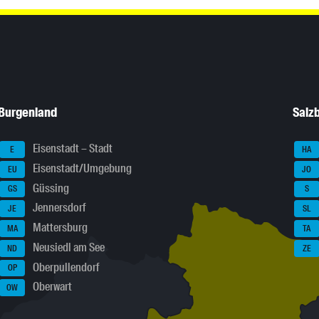
Burgenland
Salz
Eisenstadt – Stadt
E
HA
Eisenstadt/Umgebung
EU
JO
Güssing
GS
S
Jennersdorf
JE
SL
Mattersburg
MA
TA
Neusiedl am See
ND
ZE
Oberpullendorf
OP
Oberwart
OW