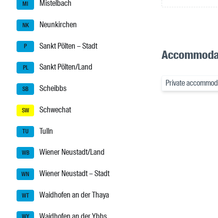
Mistelbach
MI
Neunkirchen
NK
Sankt Pölten – Stadt
P
Accommodat
Sankt Pölten/Land
PL
Private accommod
Scheibbs
SB
Schwechat
SW
Tulln
TU
Wiener Neustadt/Land
WB
Wiener Neustadt – Stadt
WN
Waidhofen an der Thaya
WT
Waidhofen an der Ybbs
WY