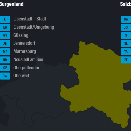
Burgenland
Salz
Eisenstadt – Stadt
E
HA
Eisenstadt/Umgebung
EU
JO
Güssing
GS
S
Jennersdorf
JE
SL
Mattersburg
MA
TA
Neusiedl am See
ND
ZE
Oberpullendorf
OP
Oberwart
OW