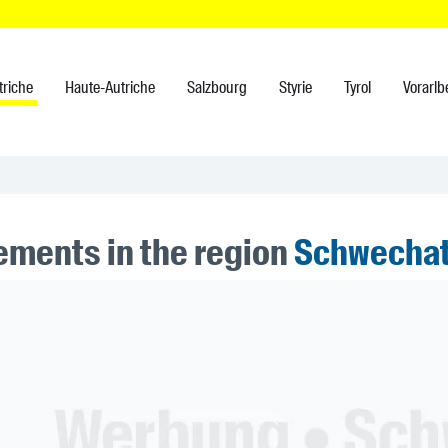
triche
Haute-Autriche
Salzbourg
Styrie
Tyrol
Vorarlb
ments in the region
Schwecha
ner