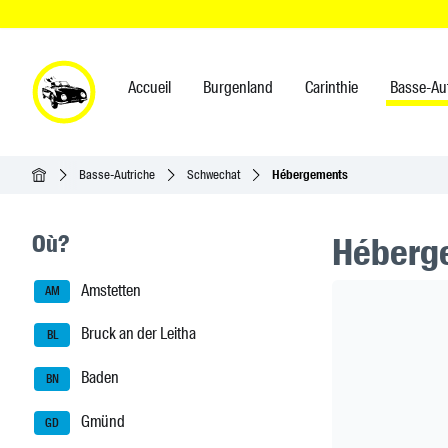
Accueil
Burgenland
Carinthie
Basse-Au
Accueil
Basse-Autriche
Schwechat
Hébergements
Seitenleisten-Navigation
Où?
Héberge
Amstetten
Header Ban
AM
Bruck an der Leitha
BL
Baden
BN
Gmünd
GD