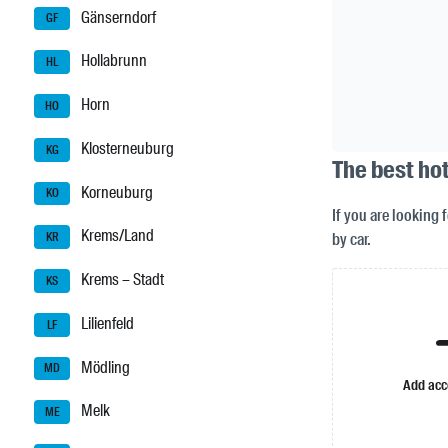
Gänserndorf
GF
Hollabrunn
HL
Horn
HO
Klosterneuburg
KG
The best ho
Korneuburg
KO
If you are looking 
Krems/Land
by car.
KR
Krems – Stadt
KS
Lilienfeld
LF
Mödling
MD
Add ac
Melk
ME