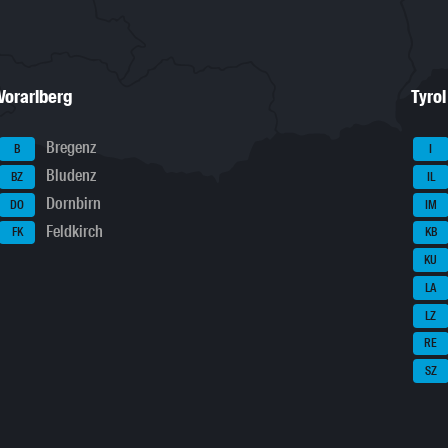
Vorarlberg
Tyrol
Bregenz
B
I
Bludenz
BZ
IL
Dornbirn
DO
IM
Feldkirch
FK
KB
KU
LA
LZ
RE
SZ