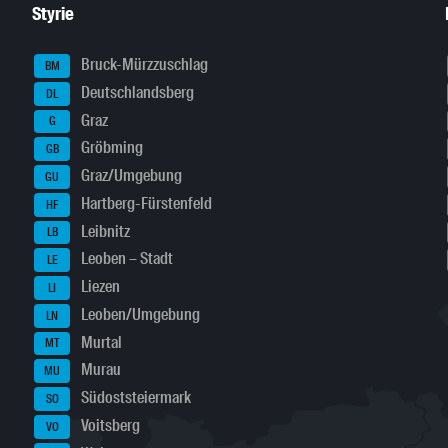
Styrie
Bruck-Mürzzuschlag
BM
Deutschlandsberg
DL
Graz
G
Gröbming
GB
Graz/Umgebung
GU
Hartberg-Fürstenfeld
HF
Leibnitz
LB
Leoben – Stadt
LE
Liezen
LI
Leoben/Umgebung
LN
Murtal
MT
Murau
MU
Südoststeiermark
SO
Voitsberg
VO