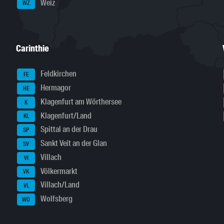
Weiz
WZ
Carinthie
Feldkirchen
FE
Hermagor
HE
Klagenfurt am Wörthersee
K
Klagenfurt/Land
KL
Spittal an der Drau
SP
Sankt Veit an der Glan
SV
Villach
VI
Völkermarkt
VK
Villach/Land
VL
Wolfsberg
WO