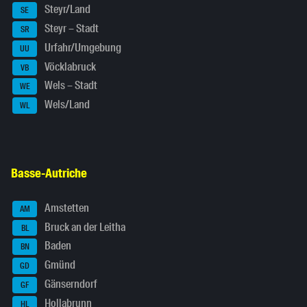
Steyr/Land
SE
Steyr – Stadt
SR
Urfahr/Umgebung
UU
Vöcklabruck
VB
Wels – Stadt
WE
Wels/Land
WL
Basse-Autriche
Amstetten
AM
Bruck an der Leitha
BL
Baden
BN
Gmünd
GD
Gänserndorf
GF
Hollabrunn
HL