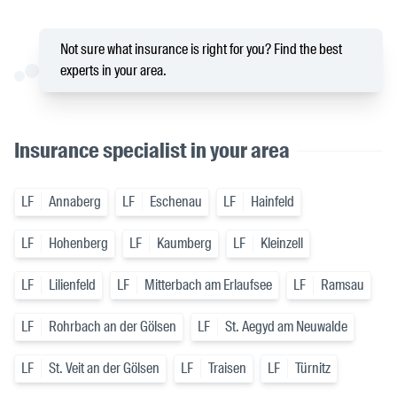
Not sure what insurance is right for you? Find the best
experts in your area.
Insurance specialist in your area
LF
Annaberg
LF
Eschenau
LF
Hainfeld
LF
Hohenberg
LF
Kaumberg
LF
Kleinzell
LF
Lilienfeld
LF
Mitterbach am Erlaufsee
LF
Ramsau
LF
Rohrbach an der Gölsen
LF
St. Aegyd am Neuwalde
LF
St. Veit an der Gölsen
LF
Traisen
LF
Türnitz