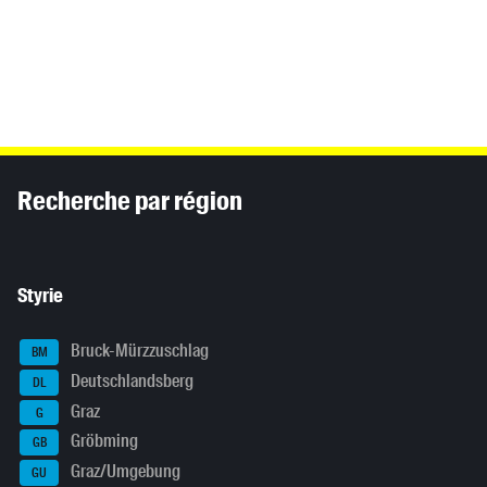
Inhaltsinformationen
Recherche par région
Styrie
Bruck-Mürzzuschlag
BM
Deutschlandsberg
DL
Graz
G
Gröbming
GB
Graz/Umgebung
GU