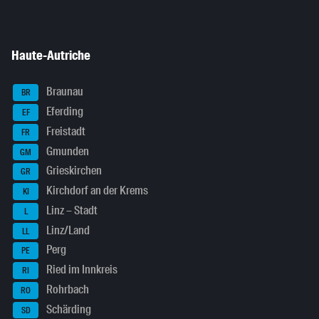
Haute-Autriche
Braunau
BR
Eferding
EF
Freistadt
FR
Gmunden
GM
Grieskirchen
GR
Kirchdorf an der Krems
KI
Linz – Stadt
L
Linz/Land
LL
Perg
PE
Ried im Innkreis
RI
Rohrbach
RO
Schärding
SD