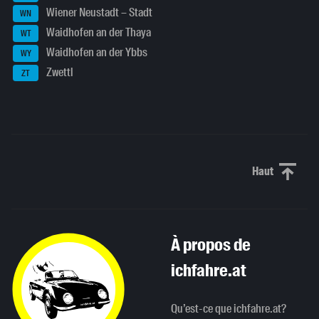
Wiener Neustadt – Stadt
WN
Waidhofen an der Thaya
WT
Waidhofen an der Ybbs
WY
Zwettl
ZT
Haut
Haut de p
À propos de
ichfahre.at
Qu’est-ce que ichfahre.at?