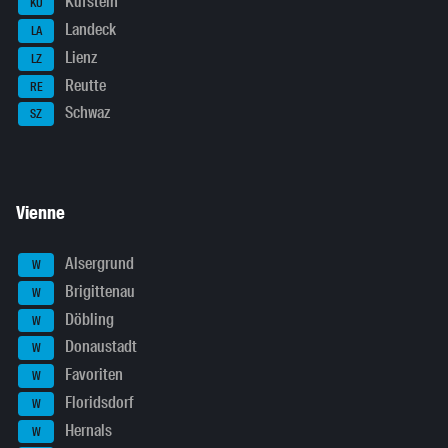
Kufstein
KU
Landeck
LA
Lienz
LZ
Reutte
RE
Schwaz
SZ
Vienne
Alsergrund
W
Brigittenau
W
Döbling
W
Donaustadt
W
Favoriten
W
Floridsdorf
W
Hernals
W