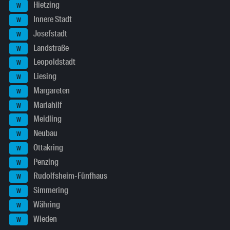
Hietzing
W
Innere Stadt
W
Josefstadt
W
Landstraße
W
Leopoldstadt
W
Liesing
W
Margareten
W
Mariahilf
W
Meidling
W
Neubau
W
Ottakring
W
Penzing
W
Rudolfsheim-Fünfhaus
W
Simmering
W
Währing
W
Wieden
W