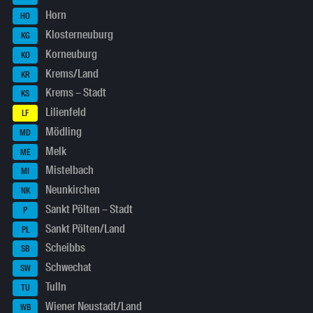
Horn
HO
Klosterneuburg
KG
Korneuburg
KO
Krems/Land
KR
Krems – Stadt
KS
Lilienfeld
LF
Mödling
MD
Melk
ME
Mistelbach
MI
Neunkirchen
NK
Sankt Pölten – Stadt
P
Sankt Pölten/Land
PL
Scheibbs
SB
Schwechat
SW
Tulln
TU
Wiener Neustadt/Land
WB