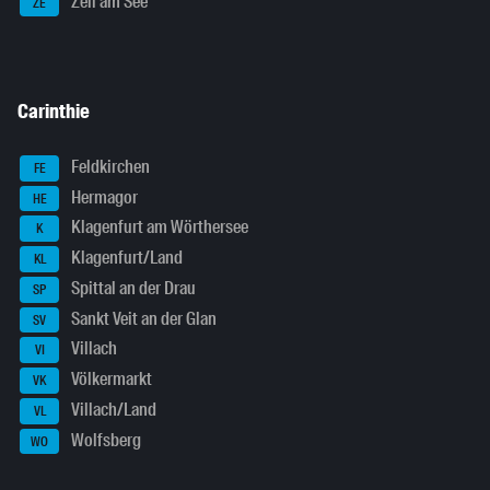
Zell am See
ZE
Carinthie
Feldkirchen
FE
Hermagor
HE
Klagenfurt am Wörthersee
K
Klagenfurt/Land
KL
Spittal an der Drau
SP
Sankt Veit an der Glan
SV
Villach
VI
Völkermarkt
VK
Villach/Land
VL
Wolfsberg
WO