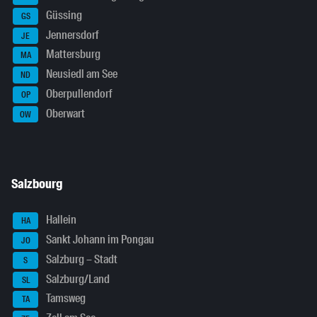
Güssing
GS
Jennersdorf
JE
Mattersburg
MA
Neusiedl am See
ND
Oberpullendorf
OP
Oberwart
OW
Salzbourg
Hallein
HA
Sankt Johann im Pongau
JO
Salzburg – Stadt
S
Salzburg/Land
SL
Tamsweg
TA