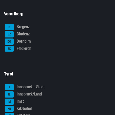
Vorarlberg
Bregenz
B
Bludenz
BZ
Dornbirn
DO
Feldkirch
FK
Tyrol
Innsbruck – Stadt
I
Innsbruck/Land
IL
Imst
IM
Kitzbühel
KB