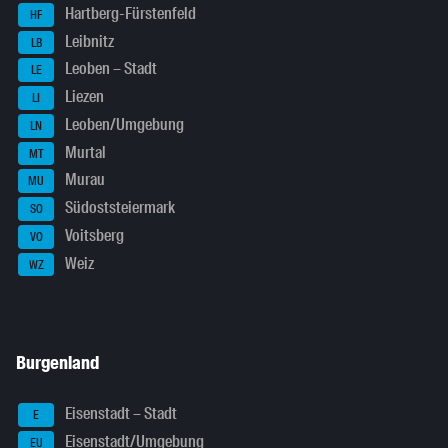
Hartberg-Fürstenfeld
HF
Leibnitz
LB
Leoben – Stadt
LE
Liezen
LI
Leoben/Umgebung
LN
Murtal
MT
Murau
MU
Südoststeiermark
SO
Voitsberg
VO
Weiz
WZ
Burgenland
Eisenstadt – Stadt
E
Eisenstadt/Umgebung
EU