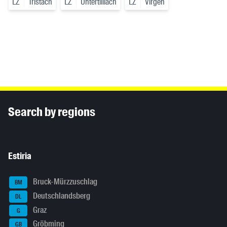
LZ
Tristach
LZ
Untertilliach
LZ
Virgen
Inhaltsinformationen
Search by regions
Estiria
Bruck-Mürzzuschlag
BM
Deutschlandsberg
DL
Graz
G
Gröbming
GB