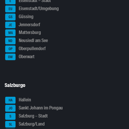
Eisenstadt – Stadt
E
Eisenstadt/Umgebung
EU
Güssing
GS
Jennersdorf
JE
Mattersburg
MA
Neusiedl am See
ND
Oberpullendorf
OP
Oberwart
OW
Salzburgo
Hallein
HA
Sankt Johann im Pongau
JO
Salzburg – Stadt
S
Salzburg/Land
SL