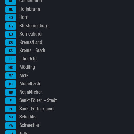
Gänserndorf
GF
Hollabrunn
HL
Horn
HO
Klosterneuburg
KG
Korneuburg
KO
Krems/Land
KR
Krems – Stadt
KS
Lilienfeld
LF
Mödling
MD
Melk
ME
Mistelbach
MI
Neunkirchen
NK
Sankt Pölten – Stadt
P
Sankt Pölten/Land
PL
Scheibbs
SB
Schwechat
SW
Tulln
TU