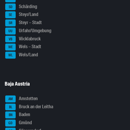
Schärding
SD
Steyr/Land
SE
Steyr – Stadt
SR
Urfahr/Umgebung
UU
Vöcklabruck
VB
Wels – Stadt
WE
Wels/Land
WL
Baja Austria
Amstetten
AM
Bruck an der Leitha
BL
Baden
BN
Gmünd
GD