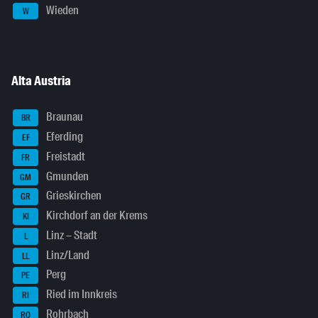
Wieden
W
Alta Austria
Braunau
BR
Eferding
EF
Freistadt
FR
Gmunden
GM
Grieskirchen
GR
Kirchdorf an der Krems
KI
Linz – Stadt
L
Linz/Land
LL
Perg
PE
Ried im Innkreis
RI
Rohrbach
RO