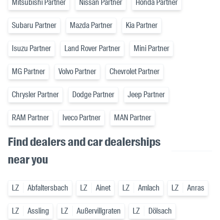
Mitsubishi Partner
Nissan Partner
Honda Partner
Subaru Partner
Mazda Partner
Kia Partner
Isuzu Partner
Land Rover Partner
Mini Partner
MG Partner
Volvo Partner
Chevrolet Partner
Chrysler Partner
Dodge Partner
Jeep Partner
RAM Partner
Iveco Partner
MAN Partner
Find dealers and car dealerships
near you
LZ
Abfaltersbach
LZ
Ainet
LZ
Amlach
LZ
Anras
LZ
Assling
LZ
Außervillgraten
LZ
Dölsach