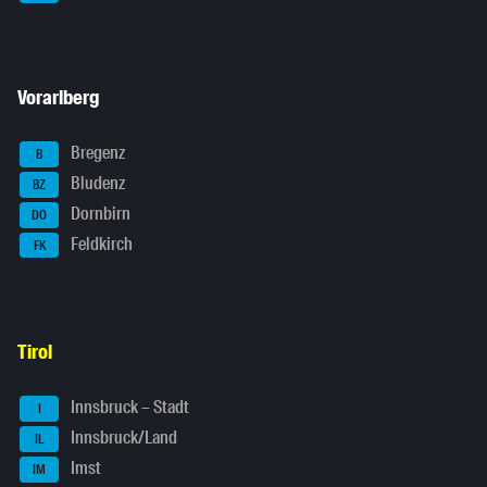
Vorarlberg
Bregenz
B
Bludenz
BZ
Dornbirn
DO
Feldkirch
FK
Tirol
Innsbruck – Stadt
I
Innsbruck/Land
IL
Imst
IM