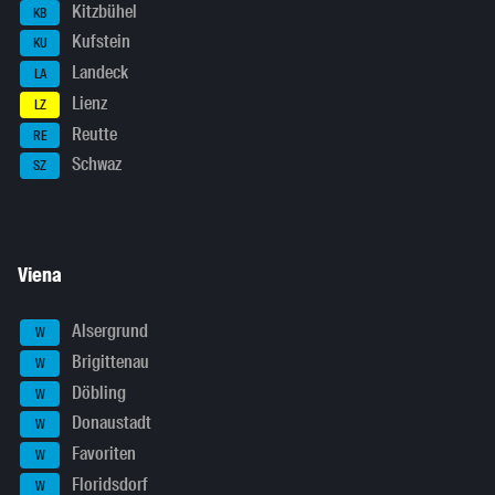
Kitzbühel
KB
Kufstein
KU
Landeck
LA
Lienz
LZ
Reutte
RE
Schwaz
SZ
Viena
Alsergrund
W
Brigittenau
W
Döbling
W
Donaustadt
W
Favoriten
W
Floridsdorf
W