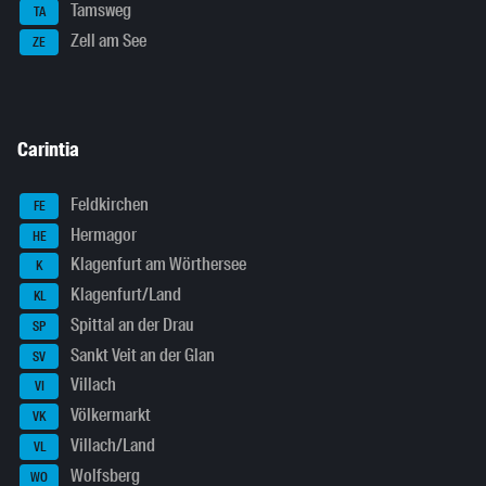
Tamsweg
TA
Zell am See
ZE
Carintia
Feldkirchen
FE
Hermagor
HE
Klagenfurt am Wörthersee
K
Klagenfurt/Land
KL
Spittal an der Drau
SP
Sankt Veit an der Glan
SV
Villach
VI
Völkermarkt
VK
Villach/Land
VL
Wolfsberg
WO