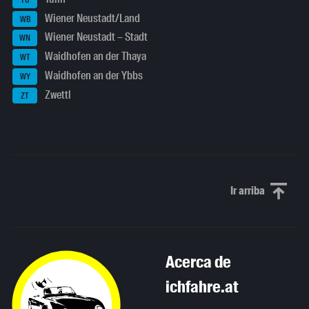
Wiener Neustadt/Land
WB
Wiener Neustadt – Stadt
WN
Waidhofen an der Thaya
WT
Waidhofen an der Ybbs
WY
Zwettl
ZT
Ir arriba
Scroll to th
Acerca de
ichfahre.at