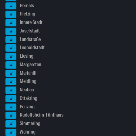
Hernals
W
Hietzing
W
Innere Stadt
W
Josefstadt
W
Landstraße
W
Leopoldstadt
W
Liesing
W
Margareten
W
Mariahilf
W
Meidling
W
Neubau
W
Ottakring
W
Penzing
W
Rudolfsheim-Fünfhaus
W
Simmering
W
Währing
W