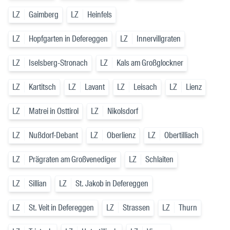
LZ
Gaimberg
LZ
Heinfels
LZ
Hopfgarten in Defereggen
LZ
Innervillgraten
LZ
Iselsberg-Stronach
LZ
Kals am Großglockner
LZ
Kartitsch
LZ
Lavant
LZ
Leisach
LZ
Lienz
LZ
Matrei in Osttirol
LZ
Nikolsdorf
LZ
Nußdorf-Debant
LZ
Oberlienz
LZ
Obertilliach
LZ
Prägraten am Großvenediger
LZ
Schlaiten
LZ
Sillian
LZ
St. Jakob in Defereggen
LZ
St. Veit in Defereggen
LZ
Strassen
LZ
Thurn