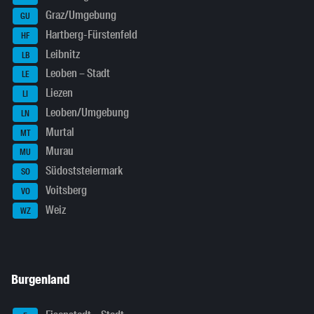
Graz/Umgebung
GU
Hartberg-Fürstenfeld
HF
Leibnitz
LB
Leoben – Stadt
LE
Liezen
LI
Leoben/Umgebung
LN
Murtal
MT
Murau
MU
Südoststeiermark
SO
Voitsberg
VO
Weiz
WZ
Burgenland