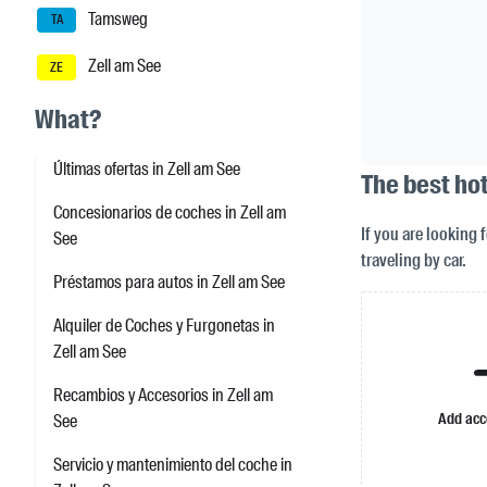
Tamsweg
TA
Zell am See
ZE
What?
Últimas ofertas in Zell am See
The best ho
Concesionarios de coches in Zell am
If you are looking 
See
traveling by car.
Préstamos para autos in Zell am See
Alquiler de Coches y Furgonetas in
Zell am See
Recambios y Accesorios in Zell am
Add ac
See
Servicio y mantenimiento del coche in