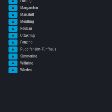
Liesing
W
Margareten
W
Mariahilf
W
Meidling
W
Neubau
W
Ottakring
W
Penzing
W
Rudolfsheim-Fünfhaus
W
Simmering
W
Währing
W
Wieden
W