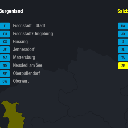
Burgenland
Salz
Eisenstadt – Stadt
E
HA
Eisenstadt/Umgebung
EU
JO
Güssing
GS
S
Jennersdorf
JE
SL
Mattersburg
MA
TA
Neusiedl am See
ND
ZE
Oberpullendorf
OP
Oberwart
OW