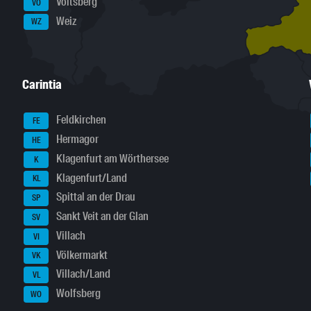
Voitsberg
VO
Weiz
WZ
Carintia
Feldkirchen
FE
Hermagor
HE
Klagenfurt am Wörthersee
K
Klagenfurt/Land
KL
Spittal an der Drau
SP
Sankt Veit an der Glan
SV
Villach
VI
Völkermarkt
VK
Villach/Land
VL
Wolfsberg
WO