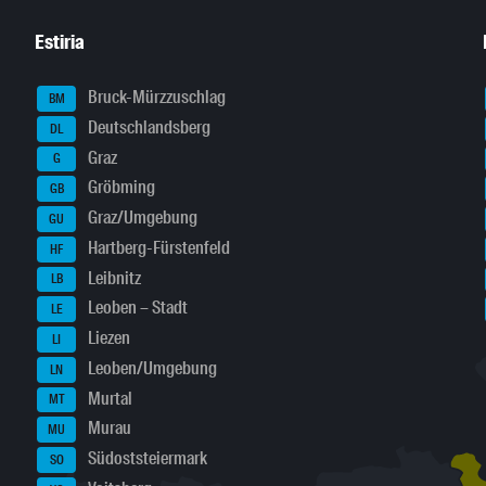
Estiria
Bruck-Mürzzuschlag
BM
Deutschlandsberg
DL
Graz
G
Gröbming
GB
Graz/Umgebung
GU
Hartberg-Fürstenfeld
HF
Leibnitz
LB
Leoben – Stadt
LE
Liezen
LI
Leoben/Umgebung
LN
Murtal
MT
Murau
MU
Südoststeiermark
SO