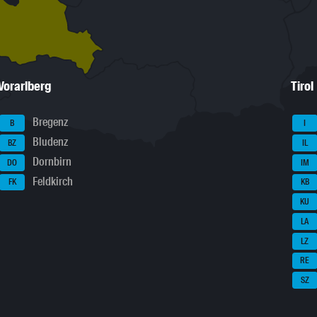
Vorarlberg
Tirol
Bregenz
B
I
Bludenz
BZ
IL
Dornbirn
DO
IM
Feldkirch
FK
KB
KU
LA
LZ
RE
SZ