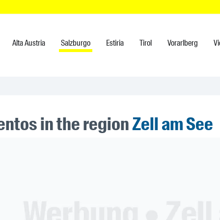
Alta Austria
Salzburgo
Estiria
Tirol
Vorarlberg
V
entos in the region
Zell am See
ner