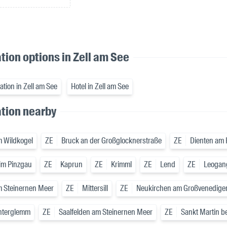
on options in Zell am See
tion in Zell am See
Hotel in Zell am See
ion nearby
 Wildkogel
ZE
Bruck an der Großglocknerstraße
ZE
Dienten am
im Pinzgau
ZE
Kaprun
ZE
Krimml
ZE
Lend
ZE
Leogan
m Steinernen Meer
ZE
Mittersill
ZE
Neukirchen am Großvenedige
nterglemm
ZE
Saalfelden am Steinernen Meer
ZE
Sankt Martin be