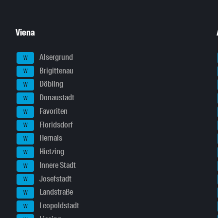
Viena
Alsergrund
W
Brigittenau
W
Döbling
W
Donaustadt
W
Favoriten
W
Floridsdorf
W
Hernals
W
Hietzing
W
Innere Stadt
W
Josefstadt
W
Landstraße
W
Leopoldstadt
W