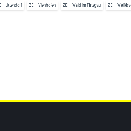
E
Uttendorf
ZE
Viehhofen
ZE
Wald im Pinzgau
ZE
Weißbac