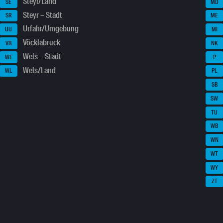
Steyr/Land
SE
MD
Steyr – Stadt
SR
ME
Urfahr/Umgebung
UU
MI
Vöcklabruck
VB
NK
Wels – Stadt
WE
P
Wels/Land
WL
PL
SB
SW
TU
WB
WN
WT
WY
ZT