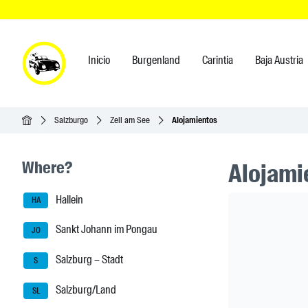
Inicio
Burgenland
Carintia
Baja Austria
Inicio
Salzburgo
Zell am See
Alojamientos
Seitenleisten-Navigation
Where?
Alojami
Hallein
Header Ban
HA
Sankt Johann im Pongau
JO
Salzburg – Stadt
S
Salzburg/Land
SL