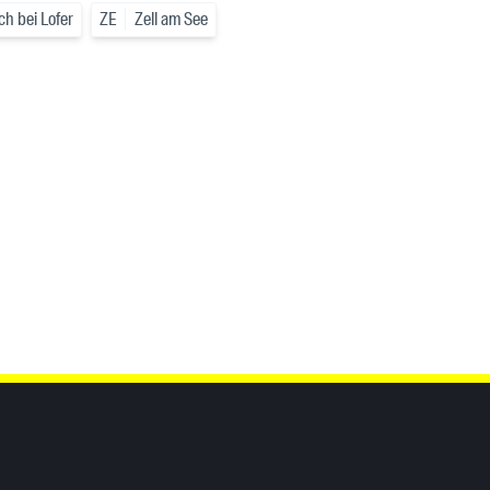
h bei Lofer
ZE
Zell am See