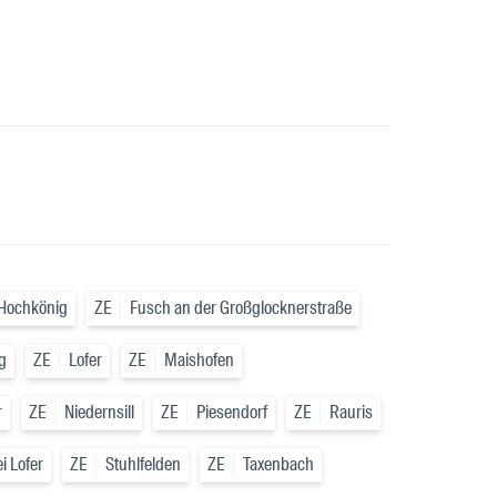
 Hochkönig
ZE
Fusch an der Großglocknerstraße
g
ZE
Lofer
ZE
Maishofen
r
ZE
Niedernsill
ZE
Piesendorf
ZE
Rauris
i Lofer
ZE
Stuhlfelden
ZE
Taxenbach