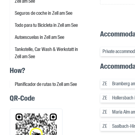
Zell am See
Seguros de coche in Zell am See
Todo para tu Bicicleta in Zell am See
Accommodati
Autoescuelas in Zell am See
Tankstelle, Car Wash & Werkstatt in
Private accommoda
Zell am See
Accommodat
How?
ZE
Bramberg am
Planificador de rutas to Zell am See
QR-Code
ZE
Hollersbach 
ZE
Maria Alm a
ZE
Saalbach-Hi