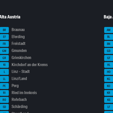
Alta Austria
Baja 
Braunau
BR
AM
Eferding
EF
BL
Freistadt
FR
BN
Gmunden
GM
GD
Grieskirchen
GR
GF
Kirchdorf an der Krems
KI
HL
Linz – Stadt
L
HO
Linz/Land
LL
KG
Perg
PE
KO
Ried im Innkreis
RI
KR
Rohrbach
RO
KS
Schärding
SD
LF