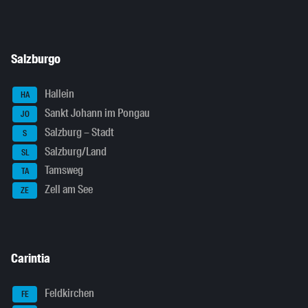
Salzburgo
Hallein
HA
Sankt Johann im Pongau
JO
Salzburg – Stadt
S
Salzburg/Land
SL
Tamsweg
TA
Zell am See
ZE
Carintia
Feldkirchen
FE