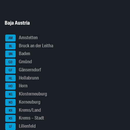
Baja Austria
Amstetten
AM
Bruck an der Leitha
BL
Baden
BN
Gmünd
GD
Gänserndorf
GF
Hollabrunn
HL
Horn
HO
Klosterneuburg
KG
Korneuburg
KO
Krems/Land
KR
Krems – Stadt
KS
Lilienfeld
LF