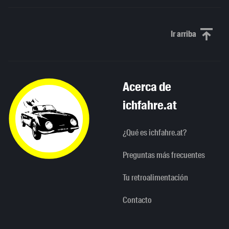
Ir arriba
Scroll to th
Acerca de
ichfahre.at
¿Qué es ichfahre.at?
Preguntas más frecuentes
Tu retroalimentación
Contacto