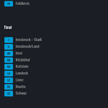
Feldkirch
FK
Tirol
Innsbruck – Stadt
I
Innsbruck/Land
IL
Imst
IM
Kitzbühel
KB
Kufstein
KU
Landeck
LA
Lienz
LZ
Reutte
RE
Schwaz
SZ