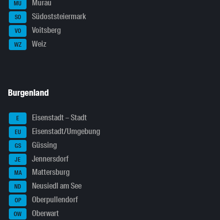
Murau
MU
Südoststeiermark
SO
Voitsberg
VO
Weiz
WZ
Burgenland
Eisenstadt – Stadt
E
Eisenstadt/Umgebung
EU
Güssing
GS
Jennersdorf
JE
Mattersburg
MA
Neusiedl am See
ND
Oberpullendorf
OP
Oberwart
OW