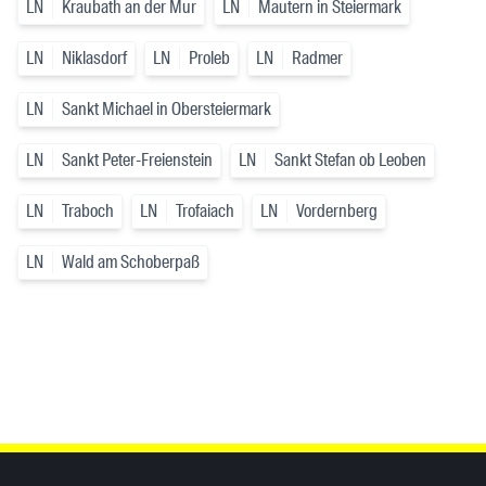
LN
Kraubath an der Mur
LN
Mautern in Steiermark
LN
Niklasdorf
LN
Proleb
LN
Radmer
LN
Sankt Michael in Obersteiermark
LN
Sankt Peter-Freienstein
LN
Sankt Stefan ob Leoben
LN
Traboch
LN
Trofaiach
LN
Vordernberg
LN
Wald am Schoberpaß
Inhaltsinformationen