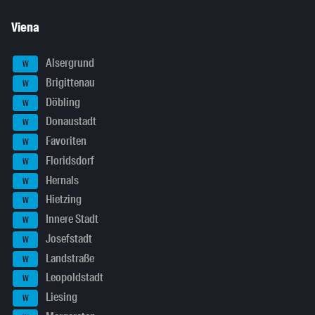
Viena
Alsergrund
W
Brigittenau
W
Döbling
W
Donaustadt
W
Favoriten
W
Floridsdorf
W
Hernals
W
Hietzing
W
Innere Stadt
W
Josefstadt
W
Landstraße
W
Leopoldstadt
W
Liesing
W