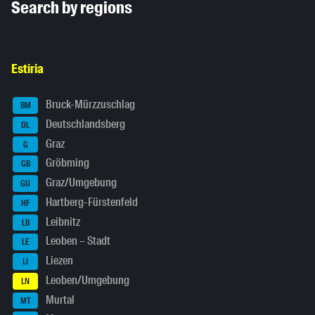
Search by regions
Estiria
Bruck-Mürzzuschlag
BM
Deutschlandsberg
DL
Graz
G
Gröbming
GB
Graz/Umgebung
GU
Hartberg-Fürstenfeld
HF
Leibnitz
LB
Leoben – Stadt
LE
Liezen
LI
Leoben/Umgebung
LN
Murtal
MT