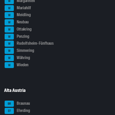
Margareten
W
Mariahilf
W
Meidling
W
Neubau
W
Ottakring
W
Penzing
W
Rudolfsheim-Fünfhaus
W
Simmering
W
Währing
W
Wieden
W
Alta Austria
Braunau
BR
Eferding
EF