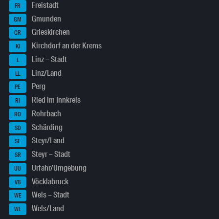
Freistadt
FR
Gmunden
GM
Grieskirchen
GR
Kirchdorf an der Krems
KI
Linz – Stadt
L
Linz/Land
LL
Perg
PE
Ried im Innkreis
RI
Rohrbach
RO
Schärding
SD
Steyr/Land
SE
Steyr – Stadt
SR
Urfahr/Umgebung
UU
Vöcklabruck
VB
Wels – Stadt
WE
Wels/Land
WL