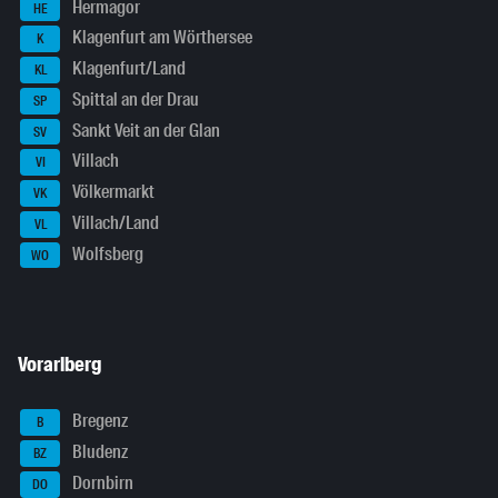
Hermagor
HE
Klagenfurt am Wörthersee
K
Klagenfurt/Land
KL
Spittal an der Drau
SP
Sankt Veit an der Glan
SV
Villach
VI
Völkermarkt
VK
Villach/Land
VL
Wolfsberg
WO
Vorarlberg
Bregenz
B
Bludenz
BZ
Dornbirn
DO