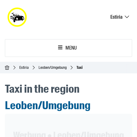
Estiria
MENU
Inicio
Estiria
Leoben/Umgebung
Taxi
Taxi in the region
Leoben/Umgebung
Header Banner