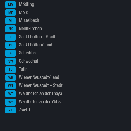
Mödling
MD
Melk
ME
Mistelbach
MI
Neunkirchen
NK
Sankt Pölten – Stadt
P
Sankt Pölten/Land
PL
Scheibbs
SB
Schwechat
SW
Tulln
TU
Wiener Neustadt/Land
WB
Wiener Neustadt – Stadt
WN
Waidhofen an der Thaya
WT
Waidhofen an der Ybbs
WY
Zwettl
ZT