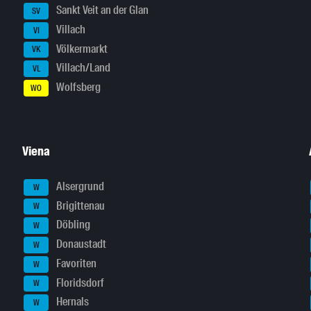
Sankt Veit an der Glan
SV
Villach
VI
Völkermarkt
VK
Villach/Land
VL
Wolfsberg
WO
Viena
Alsergrund
W
Brigittenau
W
Döbling
W
Donaustadt
W
Favoriten
W
Floridsdorf
W
Hernals
W