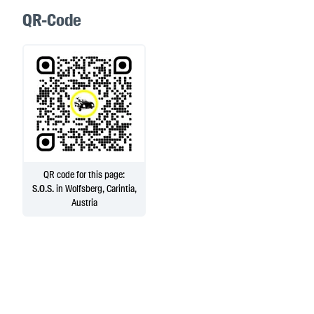
QR-Code
QR code for this page:
S.O.S.
in Wolfsberg, Carintia,
Austria