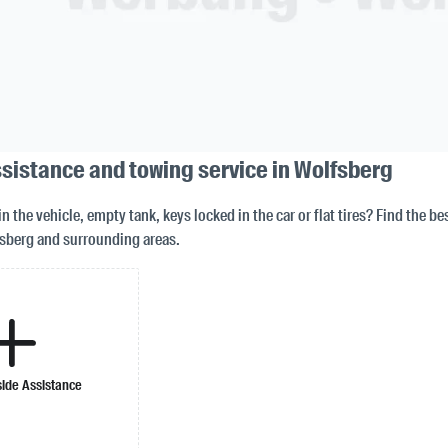
sistance and towing service in Wolfsberg
in the vehicle, empty tank, keys locked in the car or flat tires? Find the b
sberg and surrounding areas.
ide Assistance