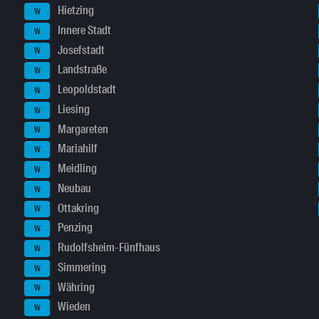
Hietzing
W
Innere Stadt
W
Josefstadt
W
Landstraße
W
Leopoldstadt
W
Liesing
W
Margareten
W
Mariahilf
W
Meidling
W
Neubau
W
Ottakring
W
Penzing
W
Rudolfsheim-Fünfhaus
W
Simmering
W
Währing
W
Wieden
W