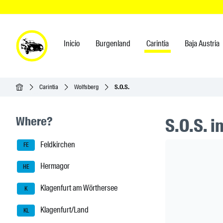
Inicio
Burgenland
Carintia
Baja Austria
Inicio
Carintia
Wolfsberg
S.O.S.
Seitenleisten-Navigation
Where?
S.O.S. i
Feldkirchen
Header Ban
FE
Hermagor
HE
Klagenfurt am Wörthersee
K
Klagenfurt/Land
KL