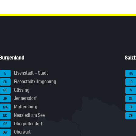
Burgenland
Salz
Eisenstadt – Stadt
E
HA
Eisenstadt/Umgebung
EU
JO
Güssing
GS
S
Jennersdorf
JE
SL
Mattersburg
MA
TA
Neusiedl am See
ND
ZE
Oberpullendorf
OP
Oberwart
OW