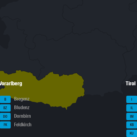
Vorarlberg
Tirol
Bregenz
B
I
Bludenz
BZ
IL
Dornbirn
DO
IM
Feldkirch
FK
KB
KU