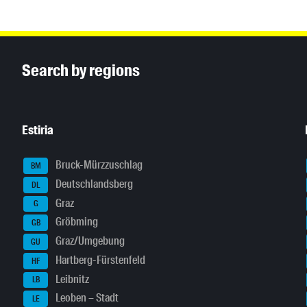
Inhaltsinformationen
Search by regions
Estiria
Bruck-Mürzzuschlag
BM
Deutschlandsberg
DL
Graz
G
Gröbming
GB
Graz/Umgebung
GU
Hartberg-Fürstenfeld
HF
Leibnitz
LB
Leoben – Stadt
LE