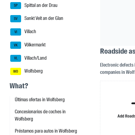
Spittal an der Drau
SP
Sankt Veit an der Glan
SV
Villach
VI
Völkermarkt
VK
Roadside as
Villach/Land
VL
Electronic defects 
Wolfsberg
companies in Wolf
WO
What?
Últimas ofertas in Wolfsberg
Concesionarios de coches in
Add Roads
Wolfsberg
Préstamos para autos in Wolfsberg