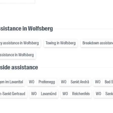
sistance in Wolfsberg
y assistance in Wolfsberg
Towing in Wolfsberg
Breakdown assistan
ssistance in Wolfsberg
side assistance
en im Lavanttal
WO
Preitenegg
WO
Sankt Andrä
WO
Bad S
h-Sankt Gertraud
WO
Lavamünd
WO
Reichenfels
WO
Sankt