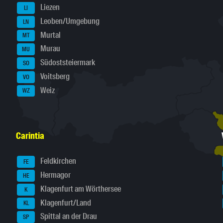
Liezen
LI
Leoben/Umgebung
LN
Murtal
MT
Murau
MU
Südoststeiermark
SO
Voitsberg
VO
Weiz
WZ
Carintia
Feldkirchen
FE
Hermagor
HE
Klagenfurt am Wörthersee
K
Klagenfurt/Land
KL
Spittal an der Drau
SP