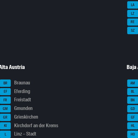
LA
LZ
RE
SZ
Alta Austria
Baja 
Braunau
BR
AM
Eferding
EF
BL
Freistadt
FR
BN
Gmunden
GM
GD
Grieskirchen
GR
GF
Kirchdorf an der Krems
KI
HL
Linz – Stadt
L
HO