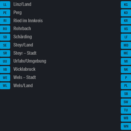
Linz/Land
LL
KG
Perg
PE
KO
Ried im Innkreis
RI
KR
Rohrbach
RO
KS
Schärding
SD
LF
Steyr/Land
SE
MD
Steyr – Stadt
SR
ME
Urfahr/Umgebung
UU
MI
Vöcklabruck
VB
NK
Wels – Stadt
WE
P
Wels/Land
WL
PL
SB
SW
TU
WB
WN