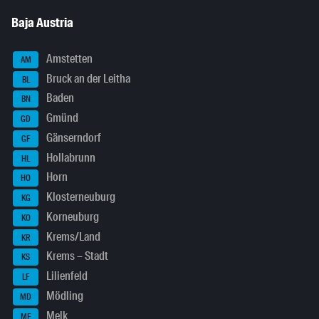
Baja Austria
Amstetten
AM
Bruck an der Leitha
BL
Baden
BN
Gmünd
GD
Gänserndorf
GF
Hollabrunn
HL
Horn
HO
Klosterneuburg
KG
Korneuburg
KO
Krems/Land
KR
Krems – Stadt
KS
Lilienfeld
LF
Mödling
MD
Melk
ME