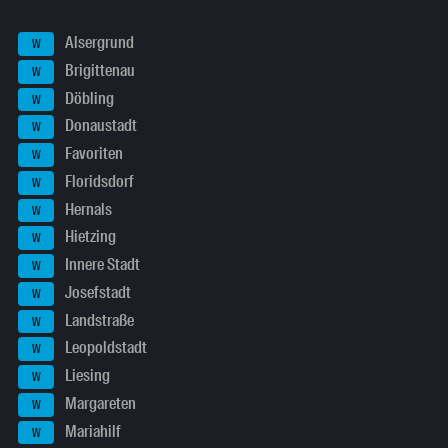
Alsergrund
W
Brigittenau
W
Döbling
W
Donaustadt
W
Favoriten
W
Floridsdorf
W
Hernals
W
Hietzing
W
Innere Stadt
W
Josefstadt
W
Landstraße
W
Leopoldstadt
W
Liesing
W
Margareten
W
Mariahilf
W