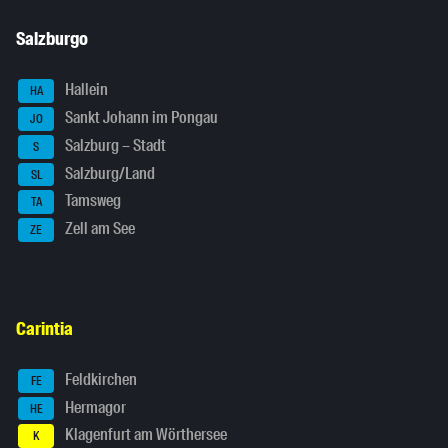
Salzburgo
Hallein
HA
Sankt Johann im Pongau
JO
Salzburg – Stadt
S
Salzburg/Land
SL
Tamsweg
TA
Zell am See
ZE
Carintia
Feldkirchen
FE
Hermagor
HE
Klagenfurt am Wörthersee
K