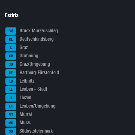
Estiria
Bruck-Mürzzuschlag
BM
Deutschlandsberg
DL
Graz
G
Gröbming
GB
Graz/Umgebung
GU
Hartberg-Fürstenfeld
HF
Leibnitz
LB
Leoben – Stadt
LE
Liezen
LI
Leoben/Umgebung
LN
Murtal
MT
Murau
MU
Südoststeiermark
SO