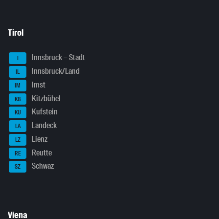
Tirol
Innsbruck – Stadt
I
Innsbruck/Land
IL
Imst
IM
Kitzbühel
KB
Kufstein
KU
Landeck
LA
Lienz
LZ
Reutte
RE
Schwaz
SZ
Viena