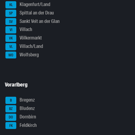
Klagenfurt/Land
KL
Spittal an der Drau
SP
Sankt Veit an der Glan
SV
Villach
VI
Völkermarkt
VK
Villach/Land
VL
Wolfsberg
WO
Vorarlberg
Bregenz
B
Bludenz
BZ
Dornbirn
DO
Feldkirch
FK