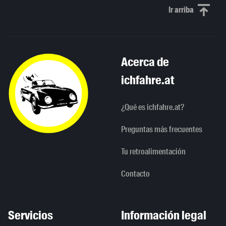
Ir arriba
Scroll to th
Acerca de
ichfahre.at
¿Qué es ichfahre.at?
Preguntas más frecuentes
Tu retroalimentación
Contacto
Servicios
Información legal