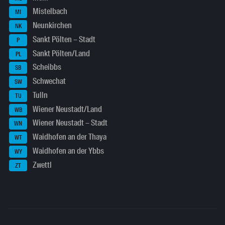
Mistelbach
MI
Neunkirchen
NK
Sankt Pölten – Stadt
P
Sankt Pölten/Land
PL
Scheibbs
SB
Schwechat
SW
Tulln
TU
Wiener Neustadt/Land
WB
Wiener Neustadt – Stadt
WN
Waidhofen an der Thaya
WT
Waidhofen an der Ybbs
WY
Zwettl
ZT