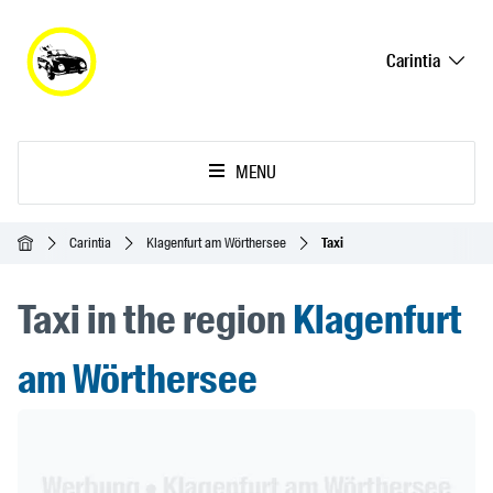
Carintia
MENU
Inicio
Carintia
Klagenfurt am Wörthersee
Taxi
Taxi in the region
Klagenfurt
am Wörthersee
Header Banner