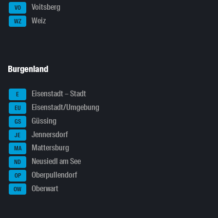
Voitsberg
VO
Weiz
WZ
Burgenland
Eisenstadt – Stadt
E
Eisenstadt/Umgebung
EU
Güssing
GS
Jennersdorf
JE
Mattersburg
MA
Neusiedl am See
ND
Oberpullendorf
OP
Oberwart
OW