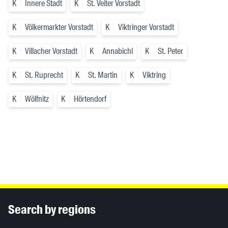
K
Innere Stadt
K
St. Veiter Vorstadt
K
Völkermarkter Vorstadt
K
Viktringer Vorstadt
K
Villacher Vorstadt
K
Annabichl
K
St. Peter
K
St. Ruprecht
K
St. Martin
K
Viktring
K
Wölfnitz
K
Hörtendorf
Inhaltsinformationen
Search by regions