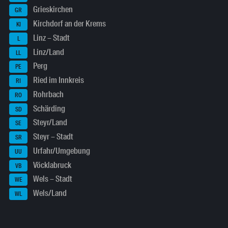
Grieskirchen
GR
Kirchdorf an der Krems
KI
Linz – Stadt
L
Linz/Land
LL
Perg
PE
Ried im Innkreis
RI
Rohrbach
RO
Schärding
SD
Steyr/Land
SE
Steyr – Stadt
SR
Urfahr/Umgebung
UU
Vöcklabruck
VB
Wels – Stadt
WE
Wels/Land
WL