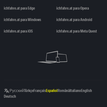
ichfahre.at para Edge
ichfahre.at para Opera
ichfahre.at para Windows
ichfahre.at para Android
ichfahre.at para iOS
ichfahre.at para Meta Quest
Русский
Türkçe
Français
Español
Română
Italiano
English
Deutsch