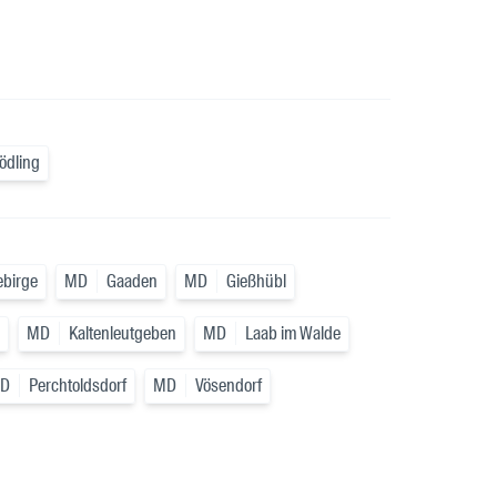
ödling
ebirge
MD
Gaaden
MD
Gießhübl
MD
Kaltenleutgeben
MD
Laab im Walde
D
Perchtoldsdorf
MD
Vösendorf