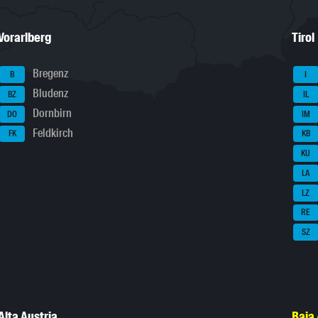
Vorarlberg
Tirol
Bregenz
B
I
Bludenz
BZ
IL
Dornbirn
DO
IM
Feldkirch
FK
KB
KU
LA
LZ
RE
SZ
Alta Austria
Baja 