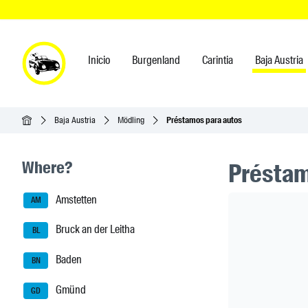
Inicio
Burgenland
Carintia
Baja Austria
Inicio
Baja Austria
Mödling
Préstamos para autos
Seitenleisten-Navigation
Where?
Préstam
Amstetten
Header Ban
AM
Bruck an der Leitha
BL
Baden
BN
Gmünd
GD