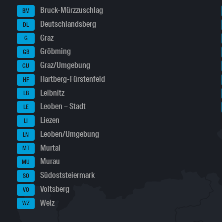
Bruck-Mürzzuschlag
BM
Deutschlandsberg
DL
Graz
G
Gröbming
GB
Graz/Umgebung
GU
Hartberg-Fürstenfeld
HF
Leibnitz
LB
Leoben – Stadt
LE
Liezen
LI
Leoben/Umgebung
LN
Murtal
MT
Murau
MU
Südoststeiermark
SO
Voitsberg
VO
Weiz
WZ