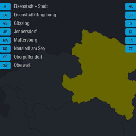
Eisenstadt – Stadt
E
HA
Eisenstadt/Umgebung
EU
JO
Güssing
GS
S
Jennersdorf
JE
SL
Mattersburg
MA
TA
Neusiedl am See
ND
ZE
Oberpullendorf
OP
Oberwart
OW