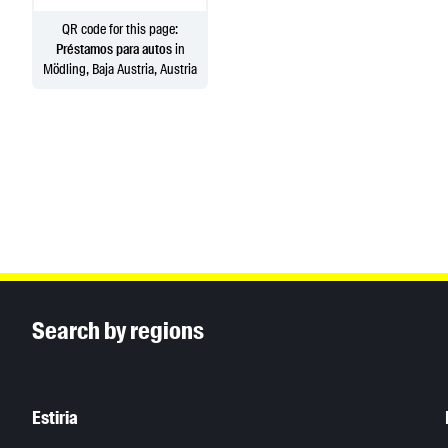
QR code for this page:
Préstamos para autos
in
Mödling, Baja Austria, Austria
Inhaltsinformationen
Search by regions
Estiria