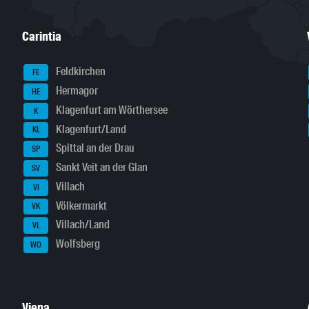
Carintia
Feldkirchen
FE
Hermagor
HE
Klagenfurt am Wörthersee
K
Klagenfurt/Land
KL
Spittal an der Drau
SP
Sankt Veit an der Glan
SV
Villach
VI
Völkermarkt
VK
Villach/Land
VL
Wolfsberg
WO
Viena