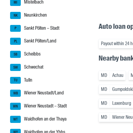
Mistelbach
MI
Neunkirchen
NK
Auto loan o
Sankt Pölten – Stadt
P
Sankt Pölten/Land
PL
Payout within 24 
Scheibbs
SB
Nearby ban
Schwechat
SW
MD
Achau
Tulln
TU
MD
Gumpoldsk
Wiener Neustadt/Land
WB
MD
Laxenburg
Wiener Neustadt – Stadt
WN
MD
Wiener Neu
Waidhofen an der Thaya
WT
Waidhofen an der Ybbs
WY