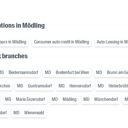
ptions in Mödling
hours in Mödling
Consumer auto credit in Mödling
Auto-Leasing in M
k branches
MD
Biedermannsdorf
MD
Breitenfurt bei Wien
MD
Brunn am G
irchen
MD
Guntramsdorf
MD
Hennersdorf
MD
Hinterbrühl
MD
Maria Enzersdorf
MD
Mödling
MD
Münchendorf
M
dorf
MD
Wienerwald