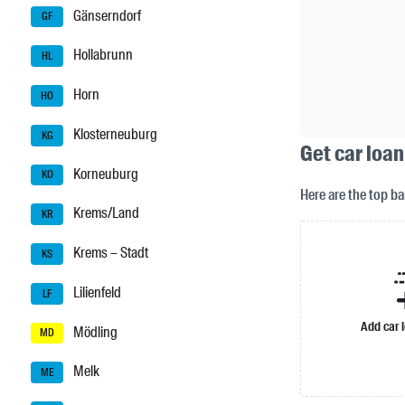
Gänserndorf
GF
Hollabrunn
HL
Horn
HO
Klosterneuburg
KG
Get car loan
Korneuburg
KO
Here are the top b
Krems/Land
KR
Krems – Stadt
KS
Lilienfeld
LF
Add car 
Mödling
MD
Melk
ME