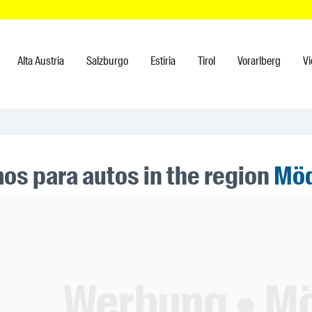
Alta Austria
Salzburgo
Estiria
Tirol
Vorarlberg
V
os para autos in the region
Möd
ner