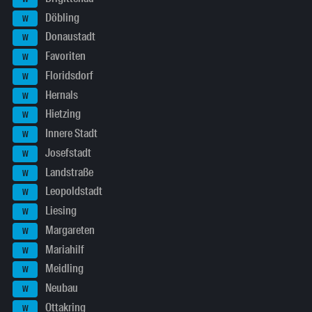
Döbling
W
Donaustadt
W
Favoriten
W
Floridsdorf
W
Hernals
W
Hietzing
W
Innere Stadt
W
Josefstadt
W
Landstraße
W
Leopoldstadt
W
Liesing
W
Margareten
W
Mariahilf
W
Meidling
W
Neubau
W
Ottakring
W