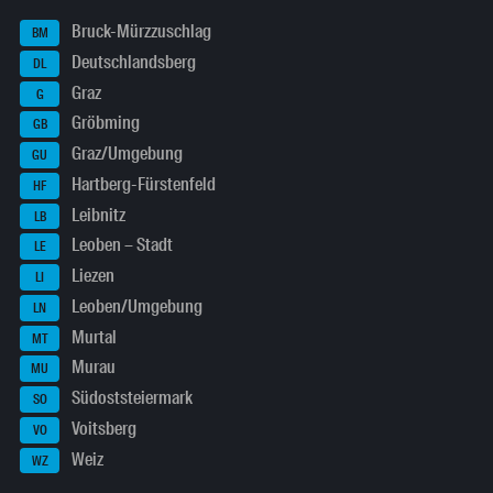
Bruck-Mürzzuschlag
BM
Deutschlandsberg
DL
Graz
G
Gröbming
GB
Graz/Umgebung
GU
Hartberg-Fürstenfeld
HF
Leibnitz
LB
Leoben – Stadt
LE
Liezen
LI
Leoben/Umgebung
LN
Murtal
MT
Murau
MU
Südoststeiermark
SO
Voitsberg
VO
Weiz
WZ