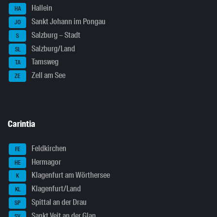
Hallein
HA
Sankt Johann im Pongau
JO
Salzburg – Stadt
S
Salzburg/Land
SL
Tamsweg
TA
Zell am See
ZE
Carintia
Feldkirchen
FE
Hermagor
HE
Klagenfurt am Wörthersee
K
Klagenfurt/Land
KL
Spittal an der Drau
SP
Sankt Veit an der Glan
SV