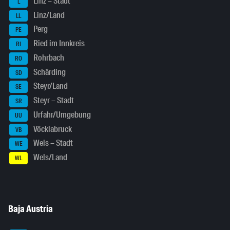
Linz – Stadt
L
Linz/Land
LL
Perg
PE
Ried im Innkreis
RI
Rohrbach
RO
Schärding
SD
Steyr/Land
SE
Steyr – Stadt
SR
Urfahr/Umgebung
UU
Vöcklabruck
VB
Wels – Stadt
WE
Wels/Land
WL
Baja Austria