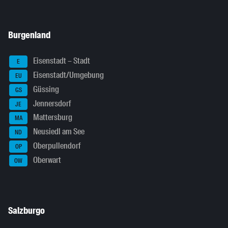
Burgenland
Eisenstadt – Stadt
E
Eisenstadt/Umgebung
EU
Güssing
GS
Jennersdorf
JE
Mattersburg
MA
Neusiedl am See
ND
Oberpullendorf
OP
Oberwart
OW
Salzburgo