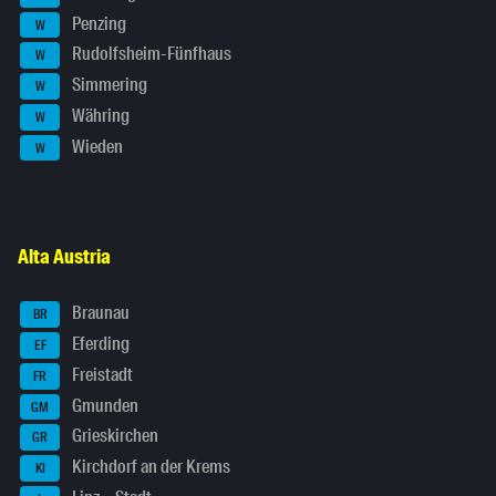
Penzing
W
Rudolfsheim-Fünfhaus
W
Simmering
W
Währing
W
Wieden
W
Alta Austria
Braunau
BR
Eferding
EF
Freistadt
FR
Gmunden
GM
Grieskirchen
GR
Kirchdorf an der Krems
KI