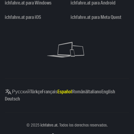
ichfahre.at para Windows
ichfahre.at para Android
ichfahre.at para iOS
ichfahre.at para Meta Quest
Русский
Türkçe
Français
Español
Română
Italiano
English
Deutsch
Copyright
©
2025
ichfahre.at
. Todos los derechos reservados.