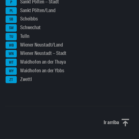
Sankt Pölten – Stadt
P
Sankt Pölten/Land
PL
Scheibbs
SB
Schwechat
SW
Tulln
TU
Wiener Neustadt/Land
WB
Wiener Neustadt – Stadt
WN
Waidhofen an der Thaya
WT
Waidhofen an der Ybbs
WY
Zwettl
ZT
Ir arriba
Scroll to th