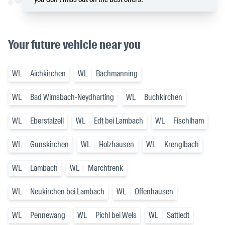
Your future vehicle near you
WL
Aichkirchen
WL
Bachmanning
WL
Bad Wimsbach-Neydharting
WL
Buchkirchen
WL
Eberstalzell
WL
Edt bei Lambach
WL
Fischlham
WL
Gunskirchen
WL
Holzhausen
WL
Krenglbach
WL
Lambach
WL
Marchtrenk
WL
Neukirchen bei Lambach
WL
Offenhausen
WL
Pennewang
WL
Pichl bei Wels
WL
Sattledt