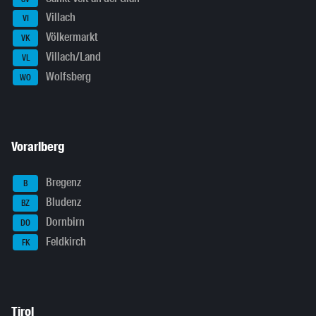
Villach
VI
Völkermarkt
VK
Villach/Land
VL
Wolfsberg
WO
Vorarlberg
Bregenz
B
Bludenz
BZ
Dornbirn
DO
Feldkirch
FK
Tirol