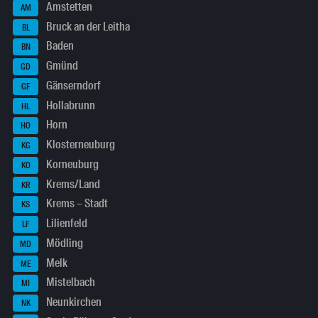
Amstetten
AM
Bruck an der Leitha
BL
Baden
BN
Gmünd
GD
Gänserndorf
GF
Hollabrunn
HL
Horn
HO
Klosterneuburg
KG
Korneuburg
KO
Krems/Land
KR
Krems – Stadt
KS
Lilienfeld
LF
Mödling
MD
Melk
ME
Mistelbach
MI
Neunkirchen
NK