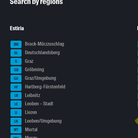
Search by regions
Estiria
Bruck-Mürzzuschlag
BM
Deutschlandsberg
DL
Graz
G
Gröbming
GB
Graz/Umgebung
GU
Hartberg-Fürstenfeld
HF
Leibnitz
LB
Leoben – Stadt
LE
Liezen
LI
Leoben/Umgebung
LN
Murtal
MT