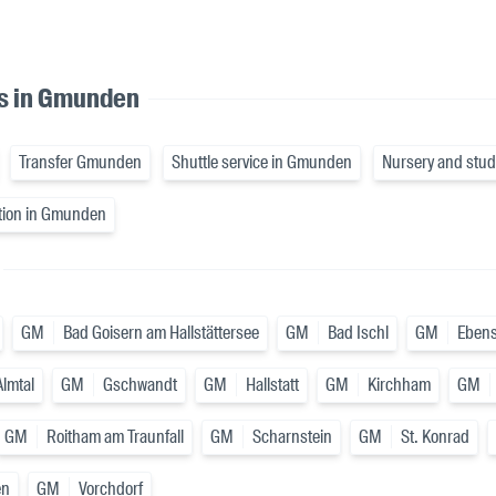
es in Gmunden
Transfer Gmunden
Shuttle service in Gmunden
Nursery and stud
ation in Gmunden
GM
Bad Goisern am Hallstättersee
GM
Bad Ischl
GM
Ebens
lmtal
GM
Gschwandt
GM
Hallstatt
GM
Kirchham
GM
GM
Roitham am Traunfall
GM
Scharnstein
GM
St. Konrad
en
GM
Vorchdorf