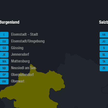
Burgenland
Salz
Eisenstadt – Stadt
E
HA
Eisenstadt/Umgebung
EU
JO
Güssing
GS
S
Jennersdorf
JE
SL
Mattersburg
MA
TA
Neusiedl am See
ND
ZE
Oberpullendorf
OP
Oberwart
OW