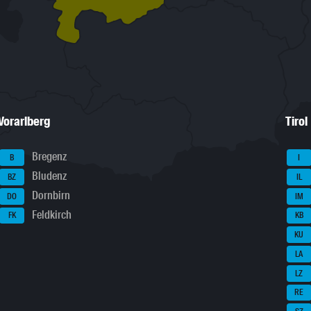
Vorarlberg
Tirol
Bregenz
B
I
Bludenz
BZ
IL
Dornbirn
DO
IM
Feldkirch
FK
KB
KU
LA
LZ
RE