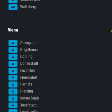
Villach/Land
VL
Wolfsberg
WO
Viena
Alsergrund
W
Brigittenau
W
Döbling
W
Donaustadt
W
Favoriten
W
Floridsdorf
W
Hernals
W
Hietzing
W
Innere Stadt
W
Josefstadt
W