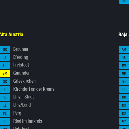
SZ
Alta Austria
Baja 
Braunau
BR
AM
Eferding
EF
BL
Freistadt
FR
BN
Gmunden
GM
GD
Grieskirchen
GR
GF
Kirchdorf an der Krems
KI
HL
Linz – Stadt
L
HO
Linz/Land
LL
KG
Perg
PE
KO
Ried im Innkreis
RI
KR