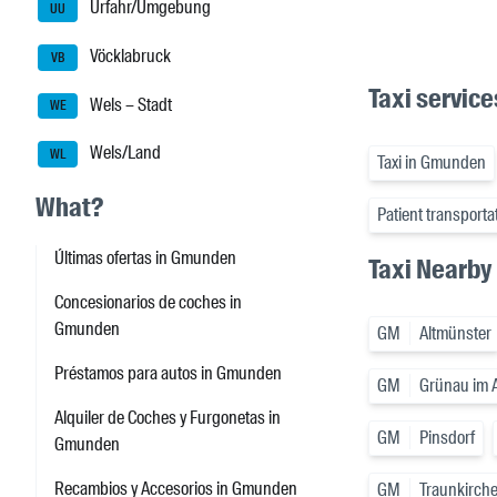
Urfahr/Umgebung
UU
Vöcklabruck
VB
Taxi servic
Wels – Stadt
WE
Wels/Land
WL
Taxi in Gmunden
What?
Patient transport
Últimas ofertas in Gmunden
Taxi Nearby
Concesionarios de coches in
Gmunden
GM
Altmünster
Préstamos para autos in Gmunden
GM
Grünau im A
Alquiler de Coches y Furgonetas in
GM
Pinsdorf
Gmunden
Recambios y Accesorios in Gmunden
GM
Traunkirch