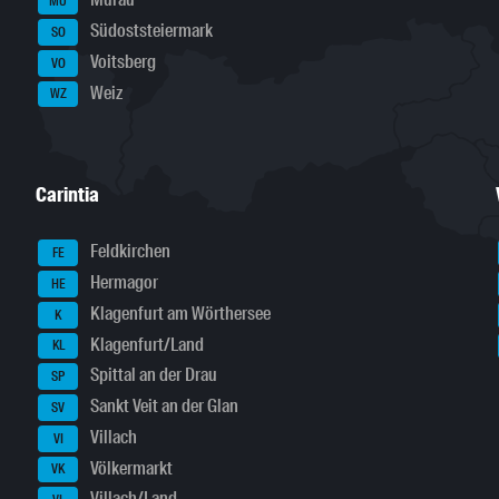
Murau
MU
Südoststeiermark
SO
Voitsberg
VO
Weiz
WZ
Carintia
Feldkirchen
FE
Hermagor
HE
Klagenfurt am Wörthersee
K
Klagenfurt/Land
KL
Spittal an der Drau
SP
Sankt Veit an der Glan
SV
Villach
VI
Völkermarkt
VK