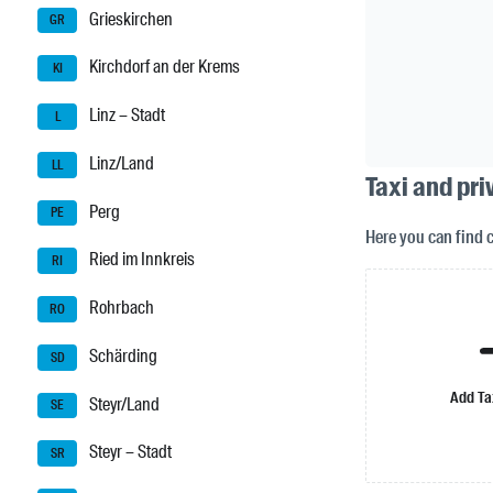
Grieskirchen
GR
Kirchdorf an der Krems
KI
Linz – Stadt
L
Linz/Land
LL
Taxi and pr
Perg
PE
Here you can find
Ried im Innkreis
RI
Rohrbach
RO
Schärding
SD
Add Ta
Steyr/Land
SE
Steyr – Stadt
SR