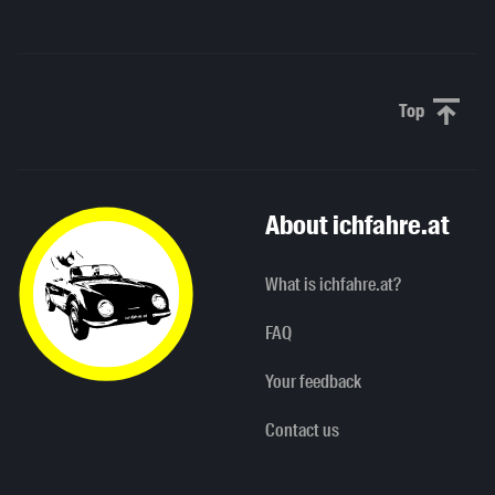
Top
Scroll to 
About ichfahre.at
What is ichfahre.at?
FAQ
Your feedback
Contact us