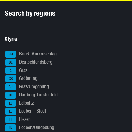
Inhaltsinformationen
Search by regions
Styria
Bruck-Mürzzuschlag
BM
Deutschlandsberg
DL
Graz
G
Gröbming
GB
Graz/Umgebung
GU
Hartberg-Fürstenfeld
HF
Leibnitz
LB
Leoben – Stadt
LE
Liezen
LI
Leoben/Umgebung
LN