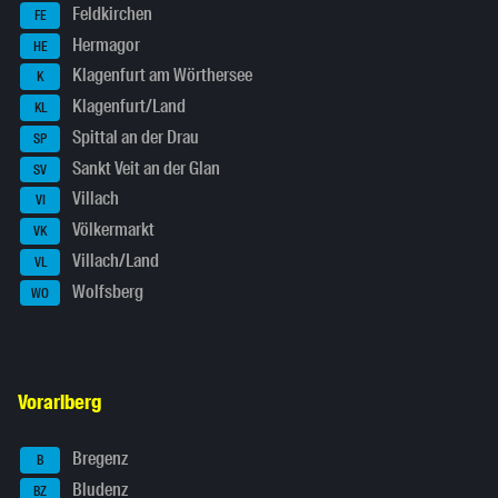
Feldkirchen
FE
Hermagor
HE
Klagenfurt am Wörthersee
K
Klagenfurt/Land
KL
Spittal an der Drau
SP
Sankt Veit an der Glan
SV
Villach
VI
Völkermarkt
VK
Villach/Land
VL
Wolfsberg
WO
Vorarlberg
Bregenz
B
Bludenz
BZ