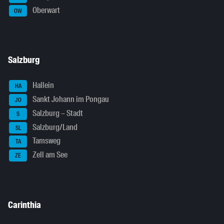
Oberwart
OW
Salzburg
Hallein
HA
Sankt Johann im Pongau
JO
Salzburg – Stadt
S
Salzburg/Land
SL
Tamsweg
TA
Zell am See
ZE
Carinthia