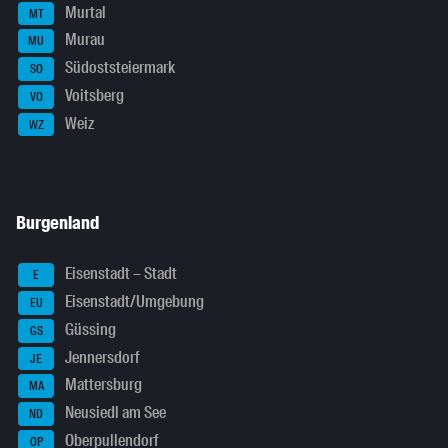
Murtal
MT
Murau
MU
Südoststeiermark
SO
Voitsberg
VO
Weiz
WZ
Burgenland
Eisenstadt – Stadt
E
Eisenstadt/Umgebung
EU
Güssing
GS
Jennersdorf
JE
Mattersburg
MA
Neusiedl am See
ND
Oberpullendorf
OP