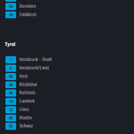
Dornbirn
DO
Feldkirch
FK
Tyrol
Innsbruck – Stadt
I
Innsbruck/Land
IL
Imst
IM
Kitzbühel
KB
Kufstein
KU
Landeck
LA
Lienz
LZ
Reutte
RE
Schwaz
SZ