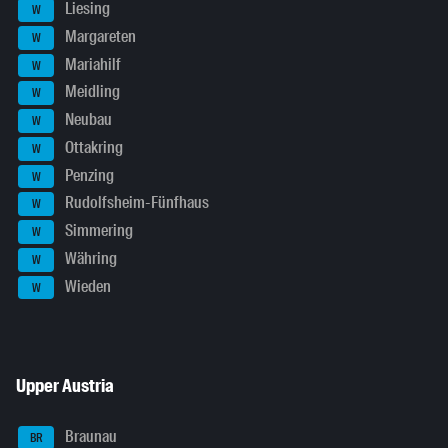
Liesing
W
Margareten
W
Mariahilf
W
Meidling
W
Neubau
W
Ottakring
W
Penzing
W
Rudolfsheim-Fünfhaus
W
Simmering
W
Währing
W
Wieden
W
Upper Austria
Braunau
BR