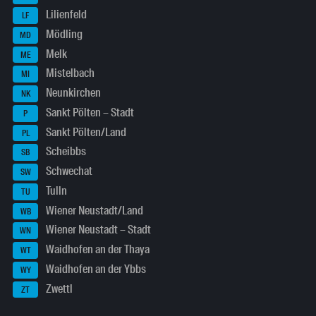
Lilienfeld
LF
Mödling
MD
Melk
ME
Mistelbach
MI
Neunkirchen
NK
Sankt Pölten – Stadt
P
Sankt Pölten/Land
PL
Scheibbs
SB
Schwechat
SW
Tulln
TU
Wiener Neustadt/Land
WB
Wiener Neustadt – Stadt
WN
Waidhofen an der Thaya
WT
Waidhofen an der Ybbs
WY
Zwettl
ZT