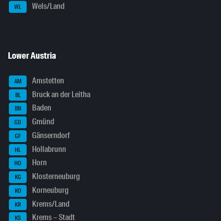
Wels/Land
WL
Lower Austria
Amstetten
AM
Bruck an der Leitha
BL
Baden
BN
Gmünd
GD
Gänserndorf
GF
Hollabrunn
HL
Horn
HO
Klosterneuburg
KG
Korneuburg
KO
Krems/Land
KR
Krems – Stadt
KS