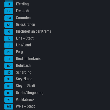
Eferding
EF
Freistadt
FR
Gmunden
GM
Grieskirchen
GR
Kirchdorf an der Krems
KI
Linz – Stadt
L
Linz/Land
LL
Perg
PE
Ried im Innkreis
RI
Rohrbach
RO
Schärding
SD
Steyr/Land
SE
Steyr – Stadt
SR
Urfahr/Umgebung
UU
Vöcklabruck
VB
Wels – Stadt
WE