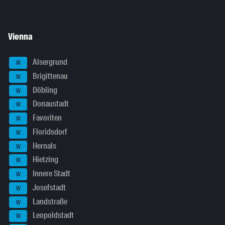
Vienna
Alsergrund
W
Brigittenau
W
Döbling
W
Donaustadt
W
Favoriten
W
Floridsdorf
W
Hernals
W
Hietzing
W
Innere Stadt
W
Josefstadt
W
Landstraße
W
Leopoldstadt
W