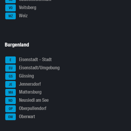
Voitsberg
VO
Weiz
WZ
Burgenland
Eisenstadt – Stadt
E
Eisenstadt/Umgebung
EU
Güssing
GS
Jennersdorf
JE
Mattersburg
MA
Neusiedl am See
ND
Oberpullendorf
OP
Oberwart
OW