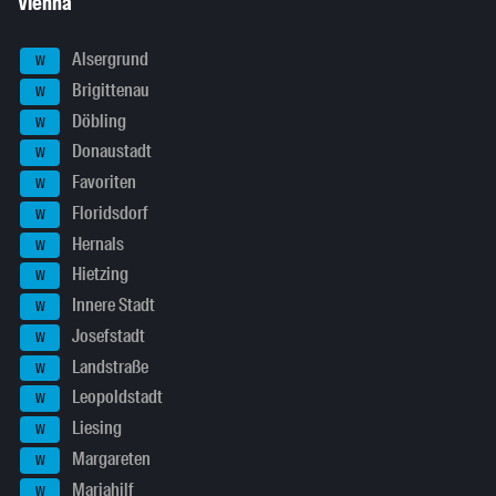
Vienna
Alsergrund
W
Brigittenau
W
Döbling
W
Donaustadt
W
Favoriten
W
Floridsdorf
W
Hernals
W
Hietzing
W
Innere Stadt
W
Josefstadt
W
Landstraße
W
Leopoldstadt
W
Liesing
W
Margareten
W
Mariahilf
W