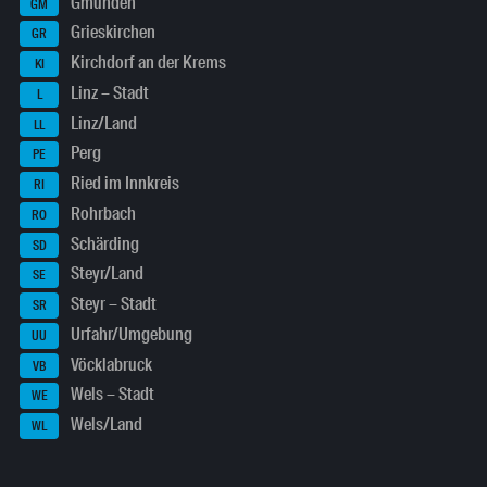
Gmunden
GM
Grieskirchen
GR
Kirchdorf an der Krems
KI
Linz – Stadt
L
Linz/Land
LL
Perg
PE
Ried im Innkreis
RI
Rohrbach
RO
Schärding
SD
Steyr/Land
SE
Steyr – Stadt
SR
Urfahr/Umgebung
UU
Vöcklabruck
VB
Wels – Stadt
WE
Wels/Land
WL