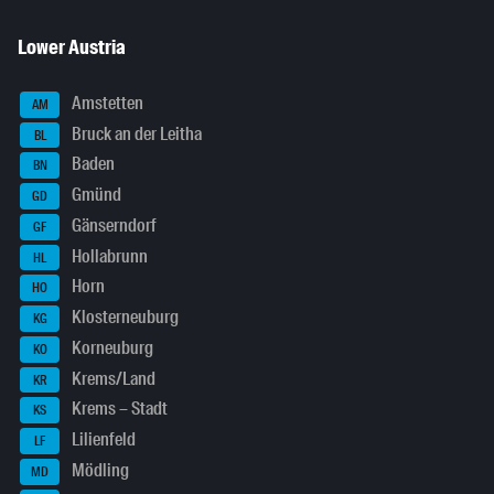
Lower Austria
Amstetten
AM
Bruck an der Leitha
BL
Baden
BN
Gmünd
GD
Gänserndorf
GF
Hollabrunn
HL
Horn
HO
Klosterneuburg
KG
Korneuburg
KO
Krems/Land
KR
Krems – Stadt
KS
Lilienfeld
LF
Mödling
MD