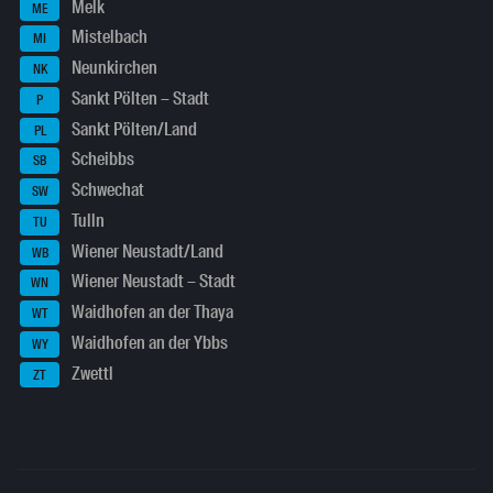
Melk
ME
Mistelbach
MI
Neunkirchen
NK
Sankt Pölten – Stadt
P
Sankt Pölten/Land
PL
Scheibbs
SB
Schwechat
SW
Tulln
TU
Wiener Neustadt/Land
WB
Wiener Neustadt – Stadt
WN
Waidhofen an der Thaya
WT
Waidhofen an der Ybbs
WY
Zwettl
ZT