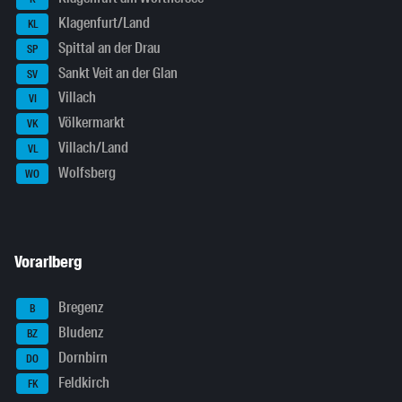
Klagenfurt/Land
KL
Spittal an der Drau
SP
Sankt Veit an der Glan
SV
Villach
VI
Völkermarkt
VK
Villach/Land
VL
Wolfsberg
WO
Vorarlberg
Bregenz
B
Bludenz
BZ
Dornbirn
DO
Feldkirch
FK