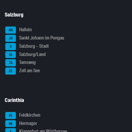
Salzburg
Hallein
HA
Sankt Johann im Pongau
JO
Salzburg – Stadt
S
Salzburg/Land
SL
Tamsweg
TA
Zell am See
ZE
Carinthia
Feldkirchen
FE
Hermagor
HE
Klagenfurt am Wörthersee
K