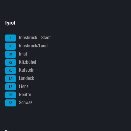
Tyrol
Innsbruck – Stadt
I
Innsbruck/Land
IL
Imst
IM
Kitzbühel
KB
Kufstein
KU
Landeck
LA
Lienz
LZ
Reutte
RE
Schwaz
SZ