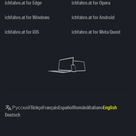
ichfahre.at for Edge
ichfahre.at for Opera
ichfahre.at for Windows
ichfahre.at for Android
ichfahre.at for iOS
ichfahre.at for Meta Quest
Русский
Türkçe
Français
Español
Română
Italiano
English
Deutsch