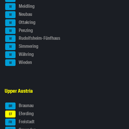
Meidling
W
Neubau
W
Ottakring
W
Penzing
W
Rudolfsheim-Fünfhaus
W
Simmering
W
Währing
W
Wieden
W
Upper Austria
Braunau
BR
Eferding
EF
Freistadt
FR