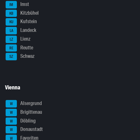
Imst
IM
Kitzbühel
KB
Kufstein
KU
Landeck
LA
Lienz
LZ
Reutte
RE
Schwaz
SZ
Vienna
Alsergrund
W
Brigittenau
W
Döbling
W
Donaustadt
W
Favoriten
W