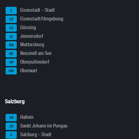
Eisenstadt – Stadt
E
Eisenstadt/Umgebung
EU
Güssing
GS
Jennersdorf
JE
Mattersburg
MA
Neusiedl am See
ND
Oberpullendorf
OP
Oberwart
OW
Salzburg
Hallein
HA
Sankt Johann im Pongau
JO
Salzburg – Stadt
S