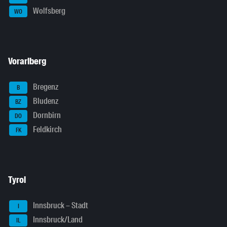
Wolfsberg
WO
Vorarlberg
Bregenz
B
Bludenz
BZ
Dornbirn
DO
Feldkirch
FK
Tyrol
Innsbruck – Stadt
I
Innsbruck/Land
IL