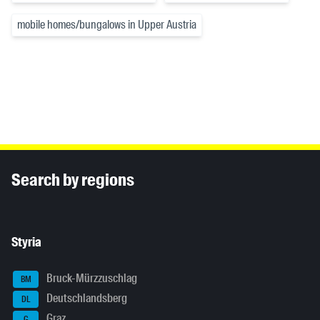
mobile homes/bungalows in Upper Austria
Inhaltsinformationen
Search by regions
Styria
Bruck-Mürzzuschlag
BM
Deutschlandsberg
DL
Graz
G