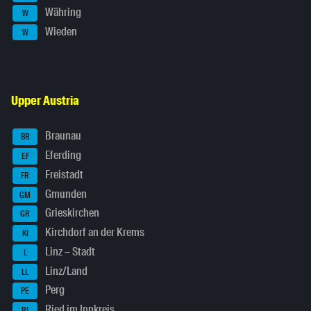
Währing
W
Wieden
W
Upper Austria
Braunau
BR
Eferding
EF
Freistadt
FR
Gmunden
GM
Grieskirchen
GR
Kirchdorf an der Krems
KI
Linz – Stadt
L
Linz/Land
LL
Perg
PE
Ried im Innkreis
RI