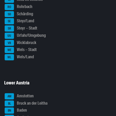
Rohrbach
RO
Schärding
SD
Steyr/Land
SE
Steyr – Stadt
SR
Urfahr/Umgebung
UU
Vöcklabruck
VB
Wels – Stadt
WE
Wels/Land
WL
Lower Austria
Amstetten
AM
Bruck an der Leitha
BL
Baden
BN