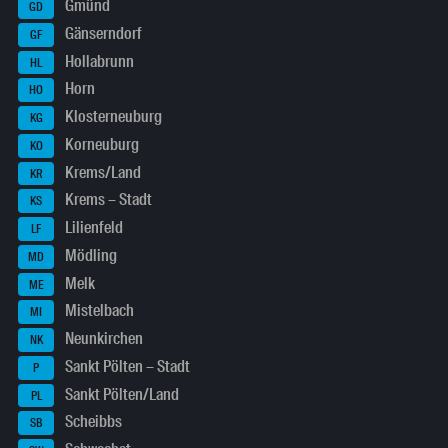
Gmünd
GD
Gänserndorf
GF
Hollabrunn
HL
Horn
HO
Klosterneuburg
KG
Korneuburg
KO
Krems/Land
KR
Krems – Stadt
KS
Lilienfeld
LF
Mödling
MD
Melk
ME
Mistelbach
MI
Neunkirchen
NK
Sankt Pölten – Stadt
P
Sankt Pölten/Land
PL
Scheibbs
SB