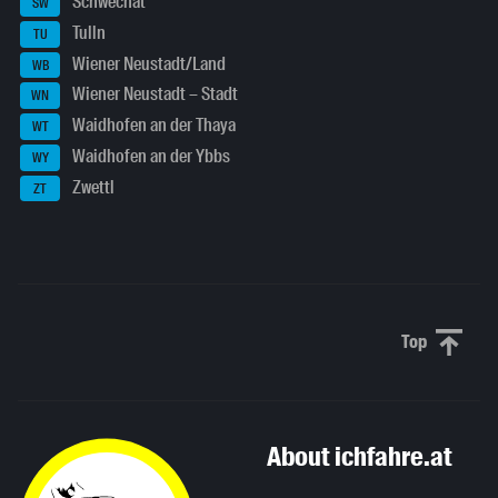
Schwechat
SW
Tulln
TU
Wiener Neustadt/Land
WB
Wiener Neustadt – Stadt
WN
Waidhofen an der Thaya
WT
Waidhofen an der Ybbs
WY
Zwettl
ZT
Top
Scroll to 
About ichfahre.at