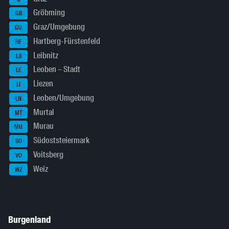
Gröbming
GB
Graz/Umgebung
GU
Hartberg-Fürstenfeld
HF
Leibnitz
LB
Leoben – Stadt
LE
Liezen
LI
Leoben/Umgebung
LN
Murtal
MT
Murau
MU
Südoststeiermark
SO
Voitsberg
VO
Weiz
WZ
Burgenland