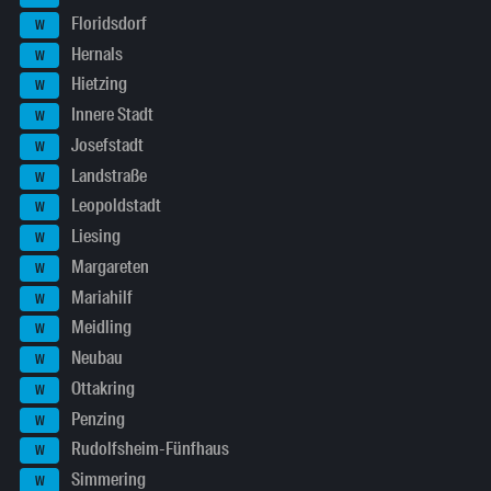
Floridsdorf
W
Hernals
W
Hietzing
W
Innere Stadt
W
Josefstadt
W
Landstraße
W
Leopoldstadt
W
Liesing
W
Margareten
W
Mariahilf
W
Meidling
W
Neubau
W
Ottakring
W
Penzing
W
Rudolfsheim-Fünfhaus
W
Simmering
W