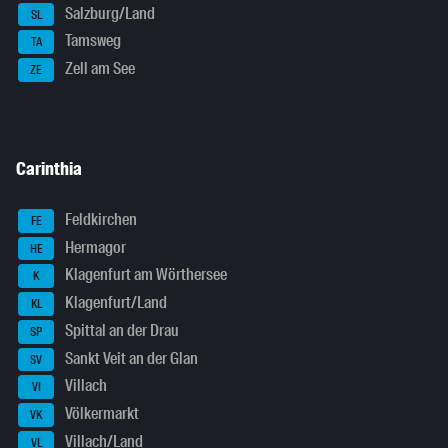
Salzburg/Land
SL
Tamsweg
TA
Zell am See
ZE
Carinthia
Feldkirchen
FE
Hermagor
HE
Klagenfurt am Wörthersee
K
Klagenfurt/Land
KL
Spittal an der Drau
SP
Sankt Veit an der Glan
SV
Villach
VI
Völkermarkt
VK
Villach/Land
VL