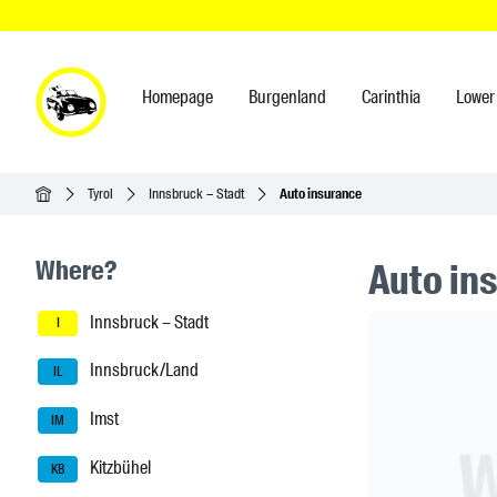
Homepage
Burgenland
Carinthia
Lower 
Homepage
Tyrol
Innsbruck – Stadt
Auto insurance
Seitenleisten-Navigation
Where?
Auto in
Innsbruck – Stadt
Header Ban
I
Innsbruck/Land
IL
Imst
IM
Kitzbühel
KB