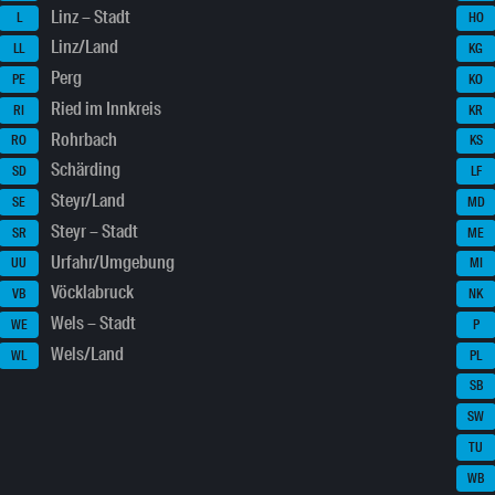
Linz – Stadt
L
HO
Linz/Land
LL
KG
Perg
PE
KO
Ried im Innkreis
RI
KR
Rohrbach
RO
KS
Schärding
SD
LF
Steyr/Land
SE
MD
Steyr – Stadt
SR
ME
Urfahr/Umgebung
UU
MI
Vöcklabruck
VB
NK
Wels – Stadt
WE
P
Wels/Land
WL
PL
SB
SW
TU
WB