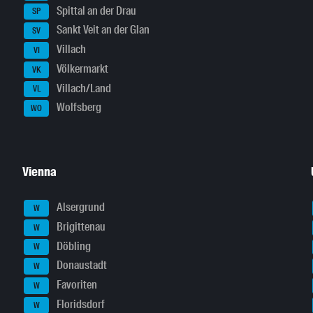
Spittal an der Drau
SP
Sankt Veit an der Glan
SV
Villach
VI
Völkermarkt
VK
Villach/Land
VL
Wolfsberg
WO
Vienna
Alsergrund
W
Brigittenau
W
Döbling
W
Donaustadt
W
Favoriten
W
Floridsdorf
W