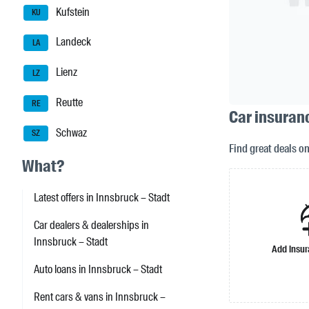
Kufstein
KU
Landeck
LA
Lienz
LZ
Reutte
RE
Car insuranc
Schwaz
SZ
Find great deals o
What?
Latest offers in Innsbruck – Stadt
Car dealers & dealerships in
Innsbruck – Stadt
Add insu
Auto loans in Innsbruck – Stadt
Rent cars & vans in Innsbruck –