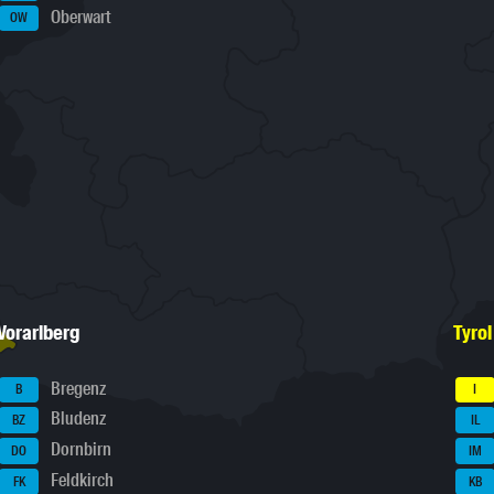
Oberwart
OW
Vorarlberg
Tyrol
Bregenz
B
I
Bludenz
BZ
IL
Dornbirn
DO
IM
Feldkirch
FK
KB