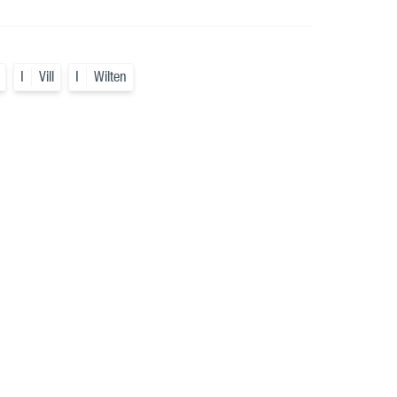
I
Vill
I
Wilten