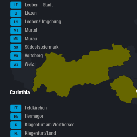
Leoben – Stadt
LE
Liezen
LI
Leoben/Umgebung
LN
Murtal
MT
Murau
MU
Südoststeiermark
SO
Voitsberg
VO
Weiz
WZ
Carinthia
Feldkirchen
FE
Hermagor
HE
Klagenfurt am Wörthersee
K
Klagenfurt/Land
KL