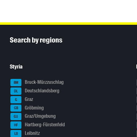
Inhaltsinformationen
Search by regions
Styria
Bruck-Mürzzuschlag
BM
Deutschlandsberg
DL
Graz
G
Gröbming
GB
Graz/Umgebung
GU
Hartberg-Fürstenfeld
HF
Leibnitz
LB