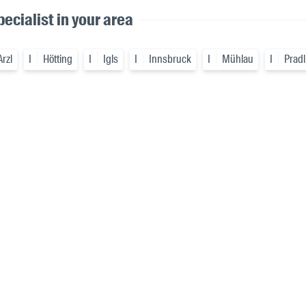
ecialist in your area
Arzl
I
Hötting
I
Igls
I
Innsbruck
I
Mühlau
I
Pradl