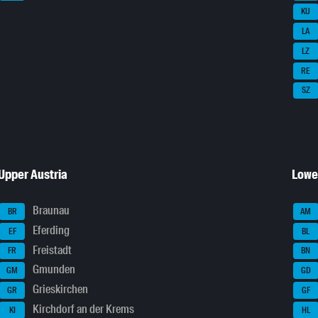
KU
LA
LZ
RE
SZ
Upper Austria
Lowe
Braunau
BR
AM
Eferding
EF
BL
Freistadt
FR
BN
Gmunden
GM
GD
Grieskirchen
GR
GF
Kirchdorf an der Krems
KI
HL