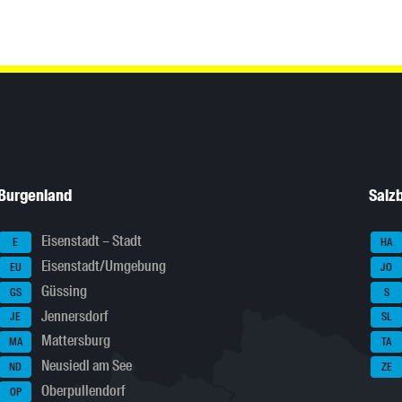
Burgenland
Salz
Eisenstadt – Stadt
E
HA
Eisenstadt/Umgebung
EU
JO
Güssing
GS
S
Jennersdorf
JE
SL
Mattersburg
MA
TA
Neusiedl am See
ND
ZE
Oberpullendorf
OP