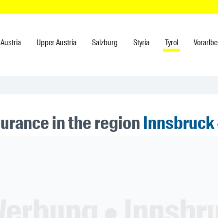
Austria
Upper Austria
Salzburg
Styria
Tyrol
Vorarlbe
surance in the region
Innsbruck 
ner