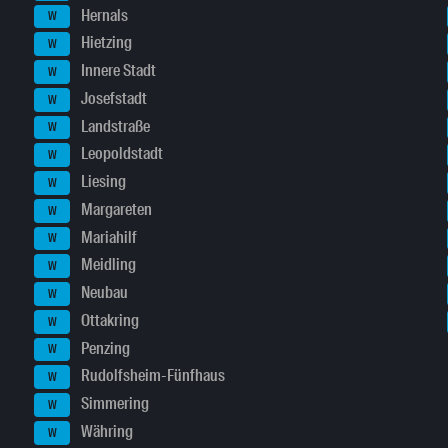
Hernals
W
Hietzing
W
Innere Stadt
W
Josefstadt
W
Landstraße
W
Leopoldstadt
W
Liesing
W
Margareten
W
Mariahilf
W
Meidling
W
Neubau
W
Ottakring
W
Penzing
W
Rudolfsheim-Fünfhaus
W
Simmering
W
Währing
W