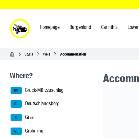
Homepage
Burgenland
Carinthia
Lower 
Homepage
Styria
Weiz
Accommodation
Seitenleisten-Navigation
Where?
Accommo
Bruck-Mürzzuschlag
Header Ban
BM
Deutschlandsberg
DL
Graz
G
Gröbming
GB