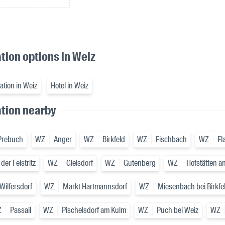
ion options in Weiz
tion in Weiz
Hotel in Weiz
ion nearby
-Prebuch
WZ
Anger
WZ
Birkfeld
WZ
Fischbach
WZ
Fl
der Feistritz
WZ
Gleisdorf
WZ
Gutenberg
WZ
Hofstätten a
Wilfersdorf
WZ
Markt Hartmannsdorf
WZ
Miesenbach bei Birkfe
Z
Passail
WZ
Pischelsdorf am Kulm
WZ
Puch bei Weiz
WZ