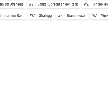
ein am Offenegg
WZ
Sankt Ruprecht an der Raab
WZ
Sinabelki
then an der Raab
WZ
Strallegg
WZ
Thannhausen
WZ
Weiz