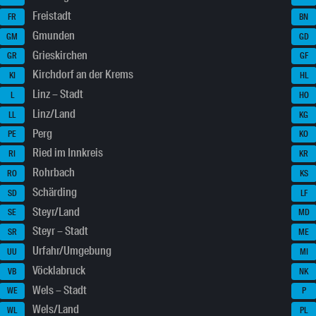
Freistadt
FR
BN
Gmunden
GM
GD
Grieskirchen
GR
GF
Kirchdorf an der Krems
KI
HL
Linz – Stadt
L
HO
Linz/Land
LL
KG
Perg
PE
KO
Ried im Innkreis
RI
KR
Rohrbach
RO
KS
Schärding
SD
LF
Steyr/Land
SE
MD
Steyr – Stadt
SR
ME
Urfahr/Umgebung
UU
MI
Vöcklabruck
VB
NK
Wels – Stadt
WE
P
Wels/Land
WL
PL