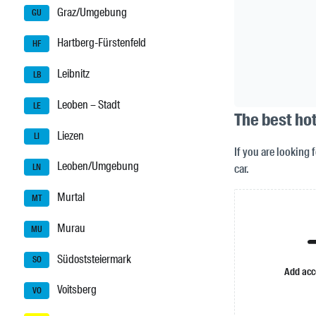
Graz/Umgebung
GU
Hartberg-Fürstenfeld
HF
Leibnitz
LB
Leoben – Stadt
LE
The best ho
Liezen
LI
If you are looking 
Leoben/Umgebung
car.
LN
Murtal
MT
Murau
MU
Südoststeiermark
SO
Add ac
Voitsberg
VO