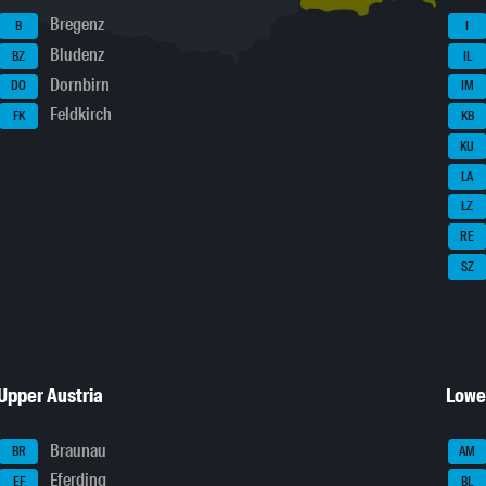
Bregenz
B
I
Bludenz
BZ
IL
Dornbirn
DO
IM
Feldkirch
FK
KB
KU
LA
LZ
RE
SZ
Upper Austria
Lowe
Braunau
BR
AM
Eferding
EF
BL