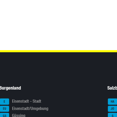
Burgenland
Salz
Eisenstadt – Stadt
E
HA
Eisenstadt/Umgebung
EU
JO
Güssing
GS
S