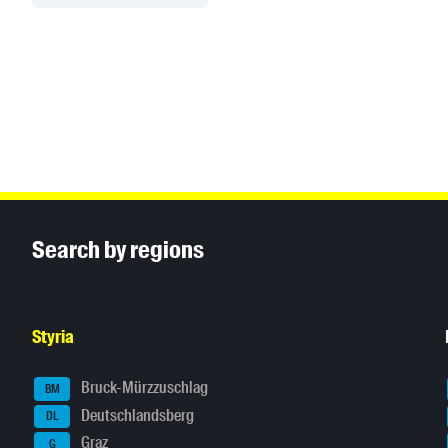
Inhaltsinformationen
Search by regions
Styria
Bruck-Mürzzuschlag
BM
Deutschlandsberg
DL
Graz
G