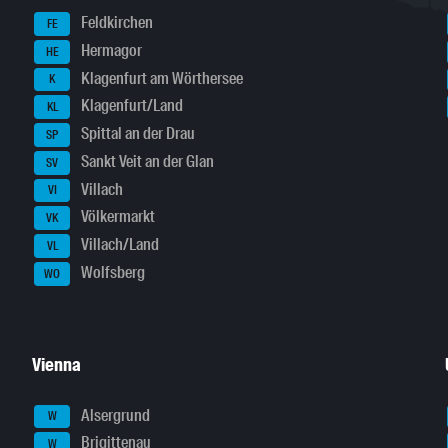
Feldkirchen
FE
Hermagor
HE
Klagenfurt am Wörthersee
K
Klagenfurt/Land
KL
Spittal an der Drau
SP
Sankt Veit an der Glan
SV
Villach
VI
Völkermarkt
VK
Villach/Land
VL
Wolfsberg
WO
Vienna
Alsergrund
W
Brigittenau
W