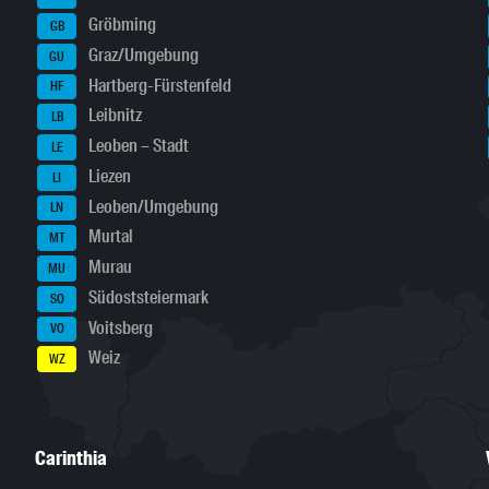
Gröbming
GB
Graz/Umgebung
GU
Hartberg-Fürstenfeld
HF
Leibnitz
LB
Leoben – Stadt
LE
Liezen
LI
Leoben/Umgebung
LN
Murtal
MT
Murau
MU
Südoststeiermark
SO
Voitsberg
VO
Weiz
WZ
Carinthia