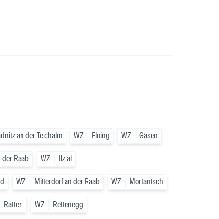
adnitz an der Teichalm
WZ
Floing
WZ
Gasen
n der Raab
WZ
Ilztal
ld
WZ
Mitterdorf an der Raab
WZ
Mortantsch
Ratten
WZ
Rettenegg