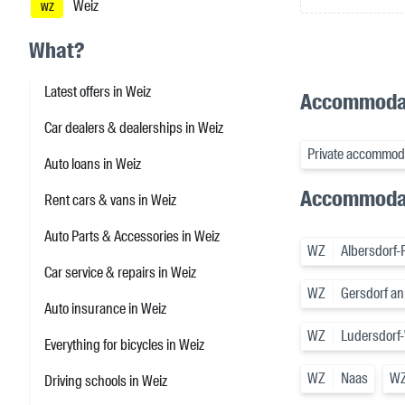
Weiz
WZ
What?
Latest offers in Weiz
Accommodat
Car dealers & dealerships in Weiz
Private accommoda
Auto loans in Weiz
Accommodat
Rent cars & vans in Weiz
Auto Parts & Accessories in Weiz
WZ
Albersdorf
Car service & repairs in Weiz
WZ
Gersdorf an 
Auto insurance in Weiz
WZ
Ludersdorf-
Everything for bicycles in Weiz
WZ
Naas
W
Driving schools in Weiz