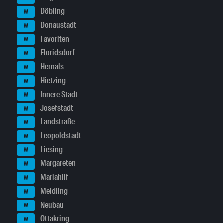
Döbling
W
Donaustadt
W
Favoriten
W
Floridsdorf
W
Hernals
W
Hietzing
W
Innere Stadt
W
Josefstadt
W
Landstraße
W
Leopoldstadt
W
Liesing
W
Margareten
W
Mariahilf
W
Meidling
W
Neubau
W
Ottakring
W