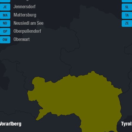
Jennersdorf
JE
SL
Mattersburg
MA
TA
Neusiedl am See
ND
ZE
Oberpullendorf
OP
Oberwart
OW
Vorarlberg
Tyrol