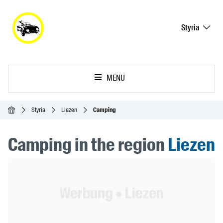
Styria
MENU
Homepage
Styria
Liezen
Camping
Camping in the region
Liezen
Header Banner