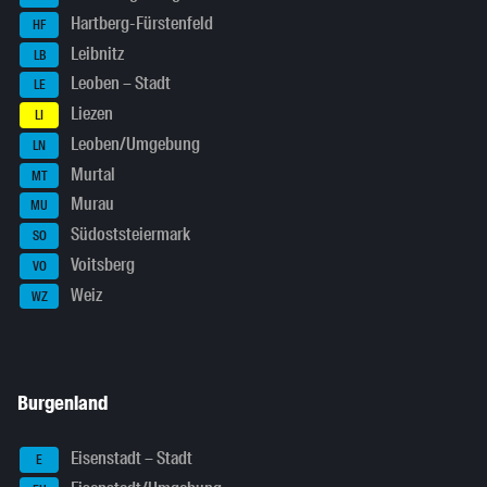
Hartberg-Fürstenfeld
HF
Leibnitz
LB
Leoben – Stadt
LE
Liezen
LI
Leoben/Umgebung
LN
Murtal
MT
Murau
MU
Südoststeiermark
SO
Voitsberg
VO
Weiz
WZ
Burgenland
Eisenstadt – Stadt
E