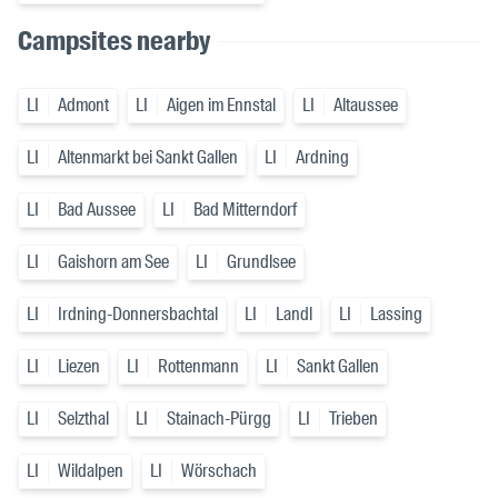
Campsites nearby
LI
Admont
LI
Aigen im Ennstal
LI
Altaussee
LI
Altenmarkt bei Sankt Gallen
LI
Ardning
LI
Bad Aussee
LI
Bad Mitterndorf
LI
Gaishorn am See
LI
Grundlsee
LI
Irdning-Donnersbachtal
LI
Landl
LI
Lassing
LI
Liezen
LI
Rottenmann
LI
Sankt Gallen
LI
Selzthal
LI
Stainach-Pürgg
LI
Trieben
LI
Wildalpen
LI
Wörschach