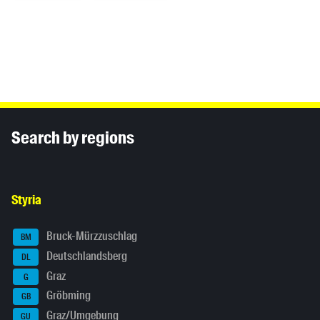
Inhaltsinformationen
Search by regions
Styria
Bruck-Mürzzuschlag
BM
Deutschlandsberg
DL
Graz
G
Gröbming
GB
Graz/Umgebung
GU