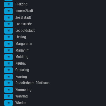
Hietzing
W
Innere Stadt
W
Josefstadt
W
Landstraße
W
Leopoldstadt
W
Liesing
W
Margareten
W
Mariahilf
W
Meidling
W
Neubau
W
Ottakring
W
Penzing
W
Rudolfsheim-Fünfhaus
W
Simmering
W
Währing
W
Wieden
W