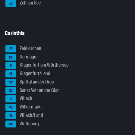
Zell am See
ZE
Carinthia
Feldkirchen
FE
Hermagor
HE
Klagenfurt am Wörthersee
K
Klagenfurt/Land
KL
Spittal an der Drau
SP
Sankt Veit an der Glan
SV
Villach
VI
Völkermarkt
VK
Villach/Land
VL
Wolfsberg
WO