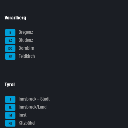
Vorarlberg
Bregenz
B
Bludenz
BZ
Dornbirn
DO
Feldkirch
FK
Tyrol
Innsbruck – Stadt
I
Innsbruck/Land
IL
Imst
IM
Kitzbühel
KB