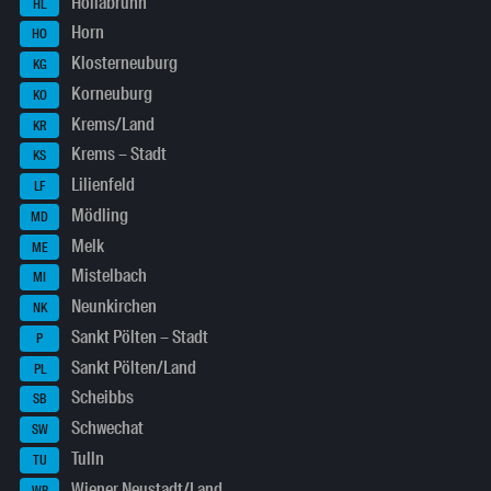
Hollabrunn
HL
Horn
HO
Klosterneuburg
KG
Korneuburg
KO
Krems/Land
KR
Krems – Stadt
KS
Lilienfeld
LF
Mödling
MD
Melk
ME
Mistelbach
MI
Neunkirchen
NK
Sankt Pölten – Stadt
P
Sankt Pölten/Land
PL
Scheibbs
SB
Schwechat
SW
Tulln
TU
Wiener Neustadt/Land
WB