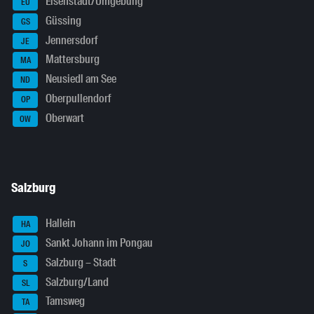
Eisenstadt/Umgebung
EU
Güssing
GS
Jennersdorf
JE
Mattersburg
MA
Neusiedl am See
ND
Oberpullendorf
OP
Oberwart
OW
Salzburg
Hallein
HA
Sankt Johann im Pongau
JO
Salzburg – Stadt
S
Salzburg/Land
SL
Tamsweg
TA