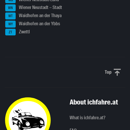
Wiener Neustadt – Stadt
WN
Waidhofen an der Thaya
WT
Waidhofen an der Ybbs
WY
Zwettl
ZT
Top
Scroll to 
About ichfahre.at
What is ichfahre.at?