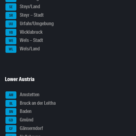
Steyr/Land
SE
Steyr – Stadt
SR
Urfahr/Umgebung
UU
Vöcklabruck
VB
Wels – Stadt
WE
Wels/Land
WL
Lower Austria
Amstetten
AM
Bruck an der Leitha
BL
Baden
BN
Gmünd
GD
Gänserndorf
GF