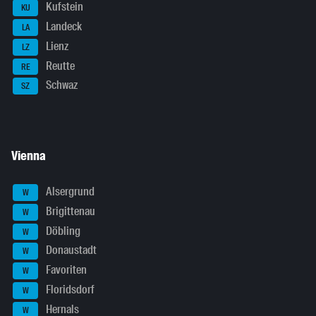
Kufstein
KU
Landeck
LA
Lienz
LZ
Reutte
RE
Schwaz
SZ
Vienna
Alsergrund
W
Brigittenau
W
Döbling
W
Donaustadt
W
Favoriten
W
Floridsdorf
W
Hernals
W