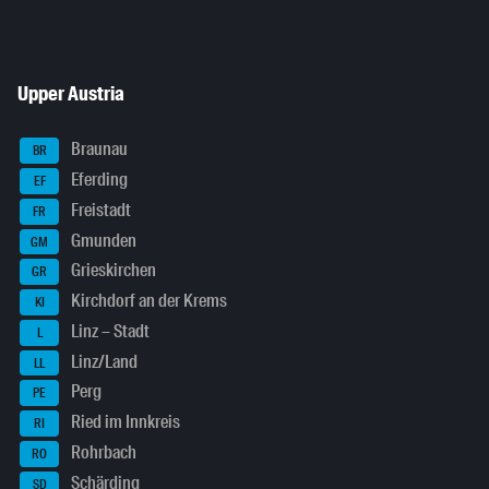
Upper Austria
Braunau
BR
Eferding
EF
Freistadt
FR
Gmunden
GM
Grieskirchen
GR
Kirchdorf an der Krems
KI
Linz – Stadt
L
Linz/Land
LL
Perg
PE
Ried im Innkreis
RI
Rohrbach
RO
Schärding
SD