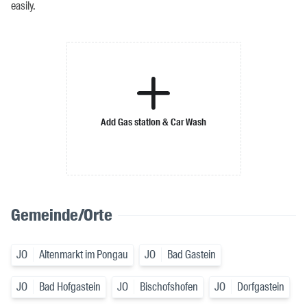
easily.
Add Gas station & Car Wash
Gemeinde/Orte
JO
Altenmarkt im Pongau
JO
Bad Gastein
JO
Bad Hofgastein
JO
Bischofshofen
JO
Dorfgastein