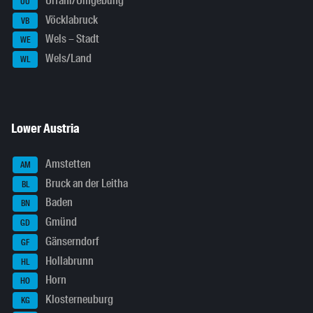
Urfahr/Umgebung
UU
Vöcklabruck
VB
Wels – Stadt
WE
Wels/Land
WL
Lower Austria
Amstetten
AM
Bruck an der Leitha
BL
Baden
BN
Gmünd
GD
Gänserndorf
GF
Hollabrunn
HL
Horn
HO
Klosterneuburg
KG