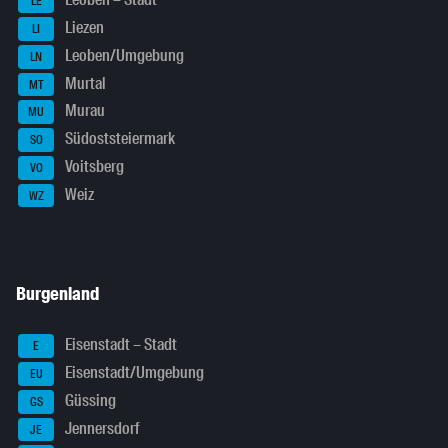
Leoben – Stadt
LE
Liezen
LI
Leoben/Umgebung
LN
Murtal
MT
Murau
MU
Südoststeiermark
SO
Voitsberg
VO
Weiz
WZ
Burgenland
Eisenstadt – Stadt
E
Eisenstadt/Umgebung
EU
Güssing
GS
Jennersdorf
JE