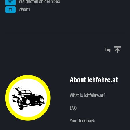
Waidhofen an der Ybbs
WY
Zwettl
ZT
Top
Scroll to 
About ichfahre.at
What is ichfahre.at?
FAQ
Your feedback