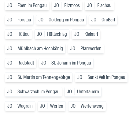
JO
Eben im Pongau
JO
Filzmoos
JO
Flachau
JO
Forstau
JO
Goldegg im Pongau
JO
Großarl
JO
Hüttau
JO
Hüttschlag
JO
Kleinarl
JO
Mühlbach am Hochkönig
JO
Pfarrwerfen
JO
Radstadt
JO
St. Johann im Pongau
JO
St. Martin am Tennengebirge
JO
Sankt Veit im Pongau
JO
Schwarzach im Pongau
JO
Untertauern
JO
Wagrain
JO
Werfen
JO
Werfenweng