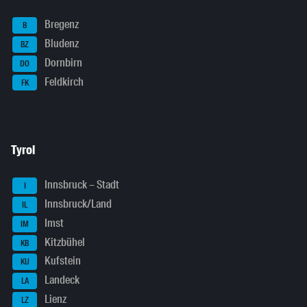
Bregenz
B
Bludenz
BZ
Dornbirn
DO
Feldkirch
FK
Tyrol
Innsbruck – Stadt
I
Innsbruck/Land
IL
Imst
IM
Kitzbühel
KB
Kufstein
KU
Landeck
LA
Lienz
LZ