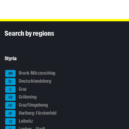
Inhaltsinformationen
Search by regions
Styria
Bruck-Mürzzuschlag
BM
Deutschlandsberg
DL
Graz
G
Gröbming
GB
Graz/Umgebung
GU
Hartberg-Fürstenfeld
HF
Leibnitz
LB