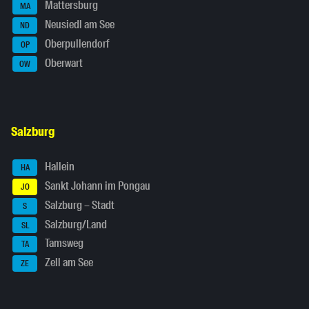
Mattersburg
MA
Neusiedl am See
ND
Oberpullendorf
OP
Oberwart
OW
Salzburg
Hallein
HA
Sankt Johann im Pongau
JO
Salzburg – Stadt
S
Salzburg/Land
SL
Tamsweg
TA
Zell am See
ZE