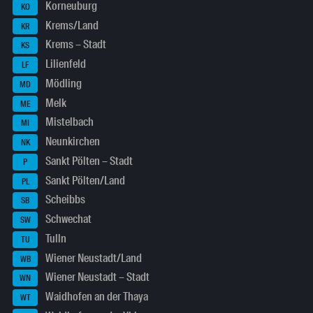
Korneuburg
KO
Krems/Land
KR
Krems – Stadt
KS
Lilienfeld
LF
Mödling
MD
Melk
ME
Mistelbach
MI
Neunkirchen
NK
Sankt Pölten – Stadt
P
Sankt Pölten/Land
PL
Scheibbs
SB
Schwechat
SW
Tulln
TU
Wiener Neustadt/Land
WB
Wiener Neustadt – Stadt
WN
Waidhofen an der Thaya
WT