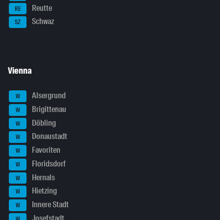
Reutte
RE
Schwaz
SZ
Vienna
Alsergrund
W
Brigittenau
W
Döbling
W
Donaustadt
W
Favoriten
W
Floridsdorf
W
Hernals
W
Hietzing
W
Innere Stadt
W
Josefstadt
W