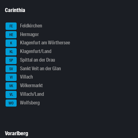
Carinthia
Feldkirchen
FE
Hermagor
HE
Klagenfurt am Wörthersee
K
Klagenfurt/Land
KL
Spittal an der Drau
SP
Sankt Veit an der Glan
SV
Villach
VI
Völkermarkt
VK
Villach/Land
VL
Wolfsberg
WO
Vorarlberg