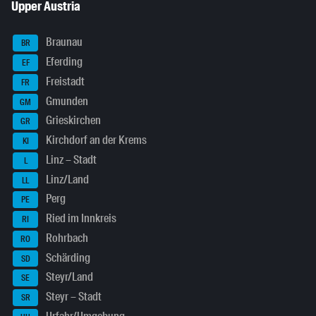
Upper Austria
Braunau
BR
Eferding
EF
Freistadt
FR
Gmunden
GM
Grieskirchen
GR
Kirchdorf an der Krems
KI
Linz – Stadt
L
Linz/Land
LL
Perg
PE
Ried im Innkreis
RI
Rohrbach
RO
Schärding
SD
Steyr/Land
SE
Steyr – Stadt
SR