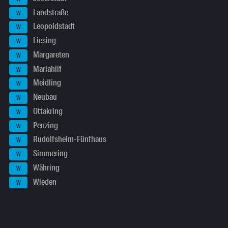
Landstraße
W
Leopoldstadt
W
Liesing
W
Margareten
W
Mariahilf
W
Meidling
W
Neubau
W
Ottakring
W
Penzing
W
Rudolfsheim-Fünfhaus
W
Simmering
W
Währing
W
Wieden
W