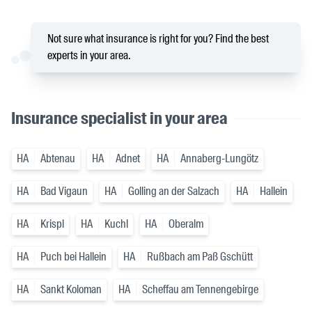
Not sure what insurance is right for you? Find the best
experts in your area.
Insurance specialist in your area
HA
Abtenau
HA
Adnet
HA
Annaberg-Lungötz
HA
Bad Vigaun
HA
Golling an der Salzach
HA
Hallein
HA
Krispl
HA
Kuchl
HA
Oberalm
HA
Puch bei Hallein
HA
Rußbach am Paß Gschütt
HA
Sankt Koloman
HA
Scheffau am Tennengebirge