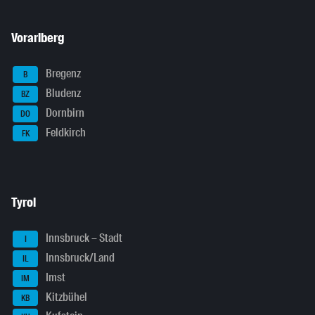
Vorarlberg
Bregenz
B
Bludenz
BZ
Dornbirn
DO
Feldkirch
FK
Tyrol
Innsbruck – Stadt
I
Innsbruck/Land
IL
Imst
IM
Kitzbühel
KB