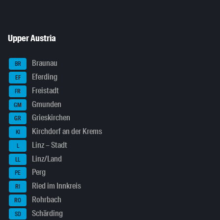
Upper Austria
Braunau
BR
Eferding
EF
Freistadt
FR
Gmunden
GM
Grieskirchen
GR
Kirchdorf an der Krems
KI
Linz – Stadt
L
Linz/Land
LL
Perg
PE
Ried im Innkreis
RI
Rohrbach
RO
Schärding
SD