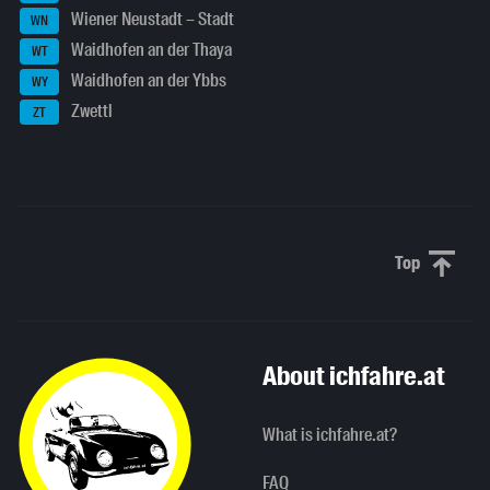
Wiener Neustadt – Stadt
WN
Waidhofen an der Thaya
WT
Waidhofen an der Ybbs
WY
Zwettl
ZT
Top
Scroll to 
About ichfahre.at
What is ichfahre.at?
FAQ