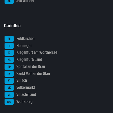
Zell am See
ZE
Carinthia
Feldkirchen
FE
Hermagor
HE
Klagenfurt am Wörthersee
K
Klagenfurt/Land
KL
Spittal an der Drau
SP
Sankt Veit an der Glan
SV
Villach
VI
Völkermarkt
VK
Villach/Land
VL
Wolfsberg
WO