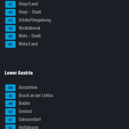
Steyr/Land
SE
Steyr – Stadt
SR
Urfahr/Umgebung
UU
Vöcklabruck
VB
Wels – Stadt
WE
Wels/Land
WL
Lower Austria
Amstetten
AM
Bruck an der Leitha
BL
Baden
BN
Gmünd
GD
Gänserndorf
GF
Hollabrunn
HL