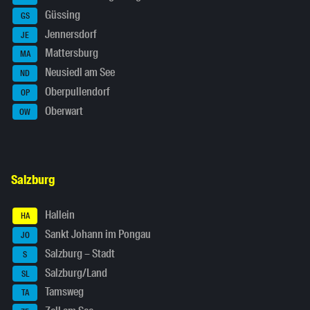
Güssing
GS
Jennersdorf
JE
Mattersburg
MA
Neusiedl am See
ND
Oberpullendorf
OP
Oberwart
OW
Salzburg
Hallein
HA
Sankt Johann im Pongau
JO
Salzburg – Stadt
S
Salzburg/Land
SL
Tamsweg
TA