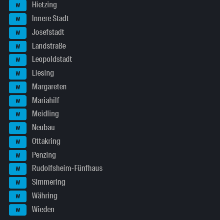
Hietzing
W
Innere Stadt
W
Josefstadt
W
Landstraße
W
Leopoldstadt
W
Liesing
W
Margareten
W
Mariahilf
W
Meidling
W
Neubau
W
Ottakring
W
Penzing
W
Rudolfsheim-Fünfhaus
W
Simmering
W
Währing
W
Wieden
W