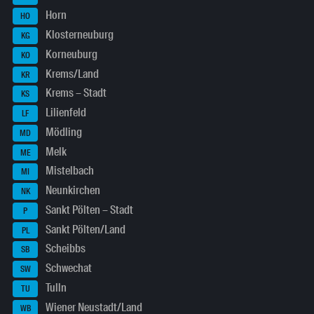
Horn
HO
Klosterneuburg
KG
Korneuburg
KO
Krems/Land
KR
Krems – Stadt
KS
Lilienfeld
LF
Mödling
MD
Melk
ME
Mistelbach
MI
Neunkirchen
NK
Sankt Pölten – Stadt
P
Sankt Pölten/Land
PL
Scheibbs
SB
Schwechat
SW
Tulln
TU
Wiener Neustadt/Land
WB