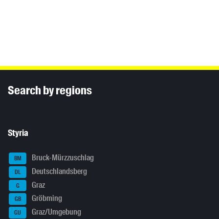
Inhaltsinformationen
Search by regions
Styria
Bruck-Mürzzuschlag
BM
Deutschlandsberg
DL
Graz
G
Gröbming
GB
Graz/Umgebung
GU