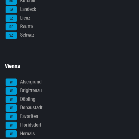
Kufstein
KU
Landeck
LA
Lienz
LZ
Reutte
RE
Schwaz
SZ
Vienna
Alsergrund
W
Brigittenau
W
Döbling
W
Donaustadt
W
Favoriten
W
Floridsdorf
W
Hernals
W