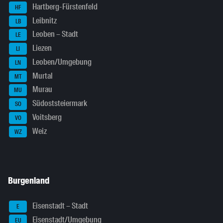
Hartberg-Fürstenfeld
HF
Leibnitz
LB
Leoben – Stadt
LE
Liezen
LI
Leoben/Umgebung
LN
Murtal
MT
Murau
MU
Südoststeiermark
SO
Voitsberg
VO
Weiz
WZ
Burgenland
Eisenstadt – Stadt
E
Eisenstadt/Umgebung
EU