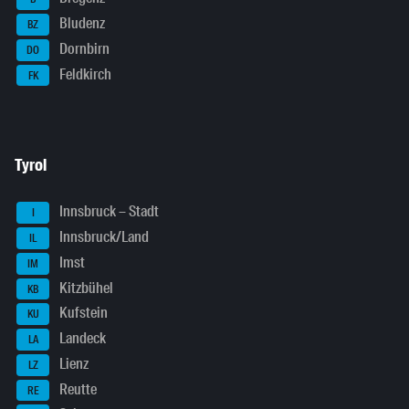
Bludenz
BZ
Dornbirn
DO
Feldkirch
FK
Tyrol
Innsbruck – Stadt
I
Innsbruck/Land
IL
Imst
IM
Kitzbühel
KB
Kufstein
KU
Landeck
LA
Lienz
LZ
Reutte
RE