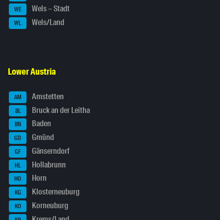
Wels – Stadt
WE
Wels/Land
WL
Lower Austria
Amstetten
AM
Bruck an der Leitha
BL
Baden
BN
Gmünd
GD
Gänserndorf
GF
Hollabrunn
HL
Horn
HO
Klosterneuburg
KG
Korneuburg
KO
Krems/Land
KR