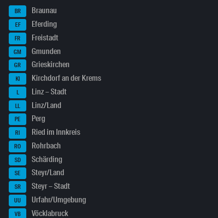
Braunau
BR
Eferding
EF
Freistadt
FR
Gmunden
GM
Grieskirchen
GR
Kirchdorf an der Krems
KI
Linz – Stadt
L
Linz/Land
LL
Perg
PE
Ried im Innkreis
RI
Rohrbach
RO
Schärding
SD
Steyr/Land
SE
Steyr – Stadt
SR
Urfahr/Umgebung
UU
Vöcklabruck
VB