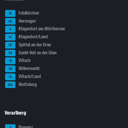
Feldkirchen
FE
Hermagor
HE
Klagenfurt am Wörthersee
K
Klagenfurt/Land
KL
Spittal an der Drau
SP
Sankt Veit an der Glan
SV
Villach
VI
Völkermarkt
VK
Villach/Land
VL
Wolfsberg
WO
Vorarlberg
Bregenz
B