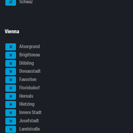
Schwaz
SZ
Vienna
Alsergrund
W
Brigittenau
W
Döbling
W
Donaustadt
W
Favoriten
W
Floridsdorf
W
Hernals
W
Hietzing
W
Innere Stadt
W
Josefstadt
W
Landstraße
W