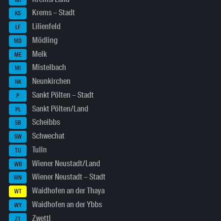
Krems – Stadt
KS
Lilienfeld
LF
Mödling
MD
Melk
ME
Mistelbach
MI
Neunkirchen
NK
Sankt Pölten – Stadt
P
Sankt Pölten/Land
PL
Scheibbs
SB
Schwechat
SW
Tulln
TU
Wiener Neustadt/Land
WB
Wiener Neustadt – Stadt
WN
Waidhofen an der Thaya
WT
Waidhofen an der Ybbs
WY
Zwettl
ZT