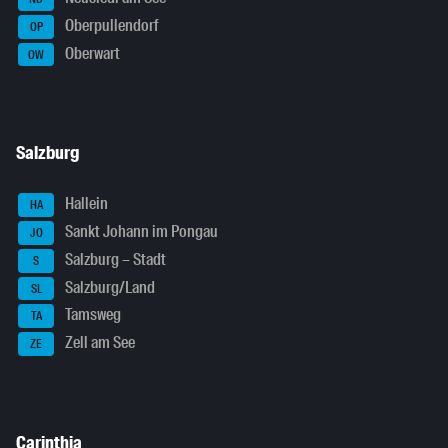
Oberpullendorf
OP
Oberwart
OW
Salzburg
Hallein
HA
Sankt Johann im Pongau
JO
Salzburg – Stadt
S
Salzburg/Land
SL
Tamsweg
TA
Zell am See
ZE
Carinthia