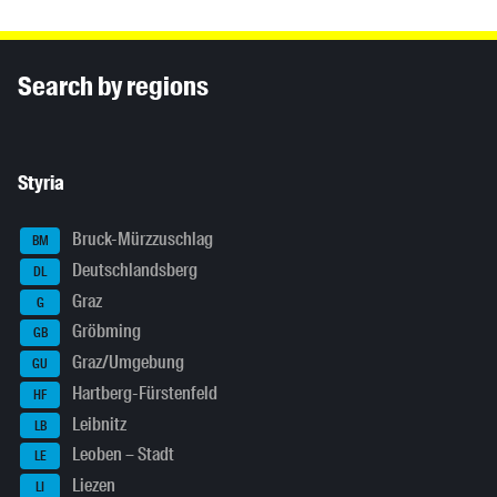
Inhaltsinformationen
Search by regions
Styria
Bruck-Mürzzuschlag
BM
Deutschlandsberg
DL
Graz
G
Gröbming
GB
Graz/Umgebung
GU
Hartberg-Fürstenfeld
HF
Leibnitz
LB
Leoben – Stadt
LE
Liezen
LI