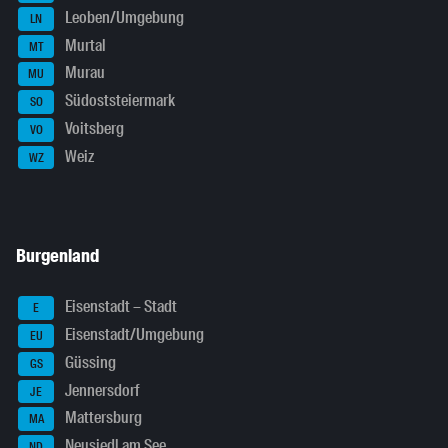
Leoben/Umgebung
LN
Murtal
MT
Murau
MU
Südoststeiermark
SO
Voitsberg
VO
Weiz
WZ
Burgenland
Eisenstadt – Stadt
E
Eisenstadt/Umgebung
EU
Güssing
GS
Jennersdorf
JE
Mattersburg
MA
Neusiedl am See
ND