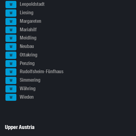
Leopoldstadt
W
Liesing
W
Margareten
W
Mariahilf
W
Meidling
W
Neubau
W
Ottakring
W
Penzing
W
Rudolfsheim-Fünfhaus
W
Simmering
W
Währing
W
Wieden
W
Upper Austria