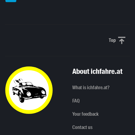
Top
Scroll to 
About ichfahre.at
What is ichfahre.at?
FAQ
Your feedback
Contact us