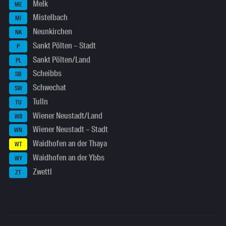
Melk
ME
Mistelbach
MI
Neunkirchen
NK
Sankt Pölten – Stadt
P
Sankt Pölten/Land
PL
Scheibbs
SB
Schwechat
SW
Tulln
TU
Wiener Neustadt/Land
WB
Wiener Neustadt – Stadt
WN
Waidhofen an der Thaya
WT
Waidhofen an der Ybbs
WY
Zwettl
ZT