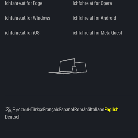
ichfahre.at for Edge
ichfahre.at for Opera
ichfahre.at for Windows
ichfahre.at for Android
ichfahre.at for iOS
ichfahre.at for Meta Quest
Русский
Türkçe
Français
Español
Română
Italiano
English
Deutsch