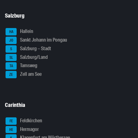
Salzburg
Hallein
HA
Sankt Johann im Pongau
JO
Salzburg – Stadt
S
Salzburg/Land
SL
Tamsweg
TA
Zell am See
ZE
Carinthia
Feldkirchen
FE
Hermagor
HE
Klagenfurt am Wörthersee