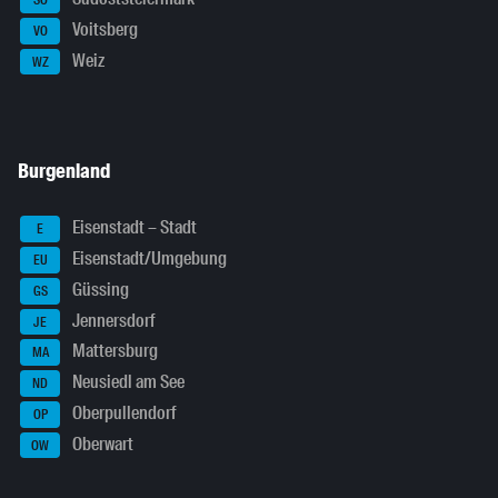
SO
Voitsberg
VO
Weiz
WZ
Burgenland
Eisenstadt – Stadt
E
Eisenstadt/Umgebung
EU
Güssing
GS
Jennersdorf
JE
Mattersburg
MA
Neusiedl am See
ND
Oberpullendorf
OP
Oberwart
OW