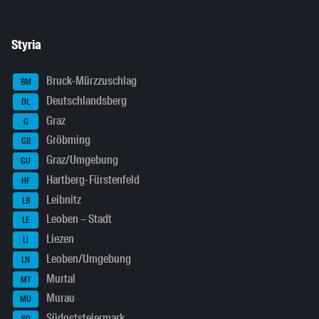
Styria
Bruck-Mürzzuschlag
BM
Deutschlandsberg
DL
Graz
G
Gröbming
GB
Graz/Umgebung
GU
Hartberg-Fürstenfeld
HF
Leibnitz
LB
Leoben – Stadt
LE
Liezen
LI
Leoben/Umgebung
LN
Murtal
MT
Murau
MU
Südoststeiermark