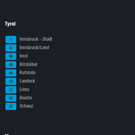
Tyrol
Innsbruck – Stadt
I
Innsbruck/Land
IL
Imst
IM
Kitzbühel
KB
Kufstein
KU
Landeck
LA
Lienz
LZ
Reutte
RE
Schwaz
SZ