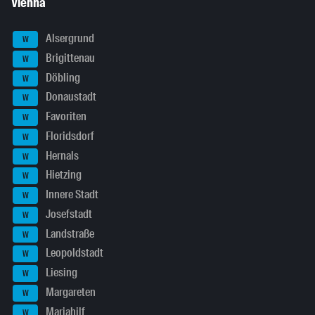
Vienna
Alsergrund
W
Brigittenau
W
Döbling
W
Donaustadt
W
Favoriten
W
Floridsdorf
W
Hernals
W
Hietzing
W
Innere Stadt
W
Josefstadt
W
Landstraße
W
Leopoldstadt
W
Liesing
W
Margareten
W
Mariahilf
W