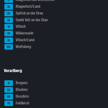
K
Klagenfurt/Land
KL
Spittal an der Drau
SP
Sankt Veit an der Glan
SV
Villach
VI
Völkermarkt
VK
Villach/Land
VL
Wolfsberg
WO
Vorarlberg
Bregenz
B
Bludenz
BZ
Dornbirn
DO
Feldkirch
FK