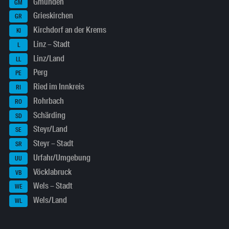
Gmunden
GM
Grieskirchen
GR
Kirchdorf an der Krems
KI
Linz – Stadt
L
Linz/Land
LL
Perg
PE
Ried im Innkreis
RI
Rohrbach
RO
Schärding
SD
Steyr/Land
SE
Steyr – Stadt
SR
Urfahr/Umgebung
UU
Vöcklabruck
VB
Wels – Stadt
WE
Wels/Land
WL