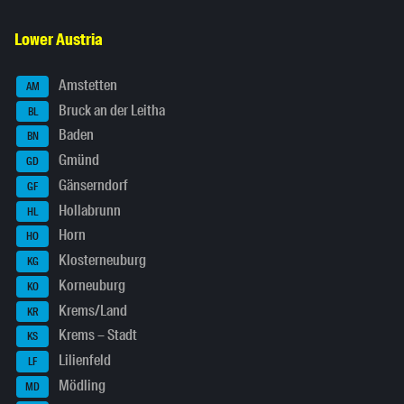
Lower Austria
Amstetten
AM
Bruck an der Leitha
BL
Baden
BN
Gmünd
GD
Gänserndorf
GF
Hollabrunn
HL
Horn
HO
Klosterneuburg
KG
Korneuburg
KO
Krems/Land
KR
Krems – Stadt
KS
Lilienfeld
LF
Mödling
MD