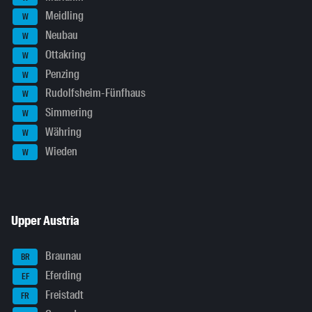
Meidling
W
Neubau
W
Ottakring
W
Penzing
W
Rudolfsheim-Fünfhaus
W
Simmering
W
Währing
W
Wieden
W
Upper Austria
Braunau
BR
Eferding
EF
Freistadt
FR