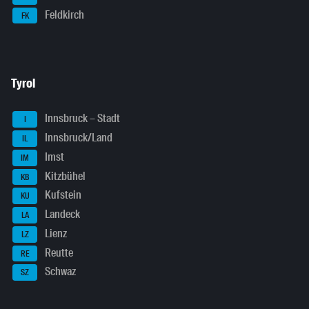
Feldkirch
FK
Tyrol
Innsbruck – Stadt
I
Innsbruck/Land
IL
Imst
IM
Kitzbühel
KB
Kufstein
KU
Landeck
LA
Lienz
LZ
Reutte
RE
Schwaz
SZ