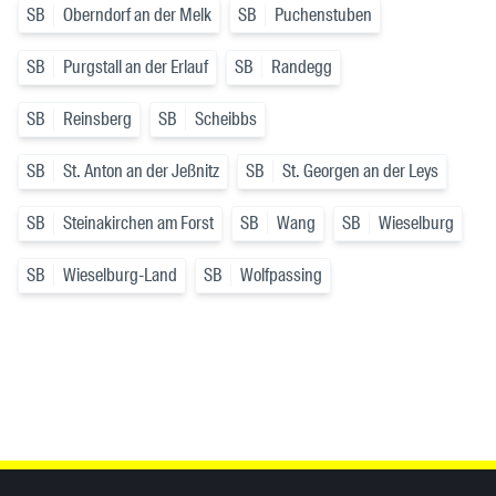
SB
Oberndorf an der Melk
SB
Puchenstuben
SB
Purgstall an der Erlauf
SB
Randegg
SB
Reinsberg
SB
Scheibbs
SB
St. Anton an der Jeßnitz
SB
St. Georgen an der Leys
SB
Steinakirchen am Forst
SB
Wang
SB
Wieselburg
SB
Wieselburg-Land
SB
Wolfpassing
Inhaltsinformationen