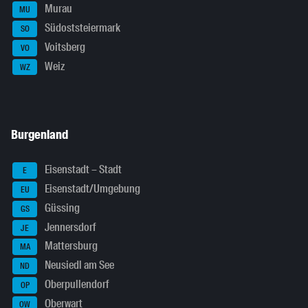
Murau
MU
Südoststeiermark
SO
Voitsberg
VO
Weiz
WZ
Burgenland
Eisenstadt – Stadt
E
Eisenstadt/Umgebung
EU
Güssing
GS
Jennersdorf
JE
Mattersburg
MA
Neusiedl am See
ND
Oberpullendorf
OP
Oberwart
OW