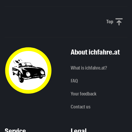
Top
Scroll to 
About ichfahre.at
What is ichfahre.at?
FAQ
Your feedback
Contact us
Service
Legal