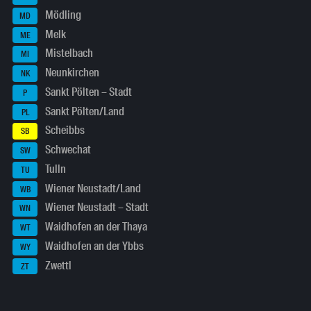
Mödling
MD
Melk
ME
Mistelbach
MI
Neunkirchen
NK
Sankt Pölten – Stadt
P
Sankt Pölten/Land
PL
Scheibbs
SB
Schwechat
SW
Tulln
TU
Wiener Neustadt/Land
WB
Wiener Neustadt – Stadt
WN
Waidhofen an der Thaya
WT
Waidhofen an der Ybbs
WY
Zwettl
ZT