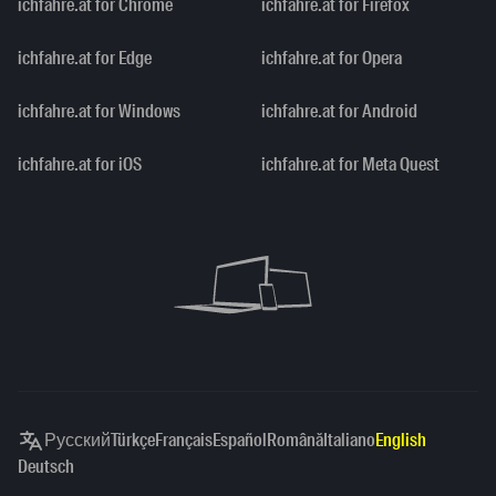
ichfahre.at for Chrome
ichfahre.at for Firefox
ichfahre.at for Edge
ichfahre.at for Opera
ichfahre.at for Windows
ichfahre.at for Android
ichfahre.at for iOS
ichfahre.at for Meta Quest
Русский
Türkçe
Français
Español
Română
Italiano
English
Deutsch