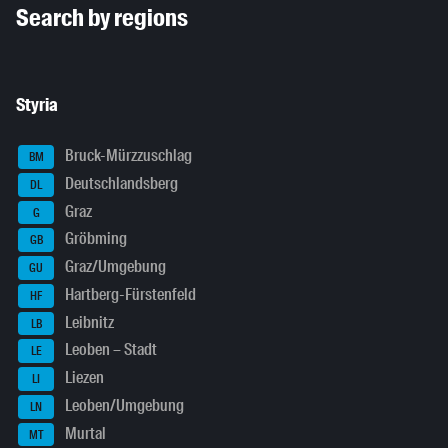
Search by regions
Styria
Bruck-Mürzzuschlag
BM
Deutschlandsberg
DL
Graz
G
Gröbming
GB
Graz/Umgebung
GU
Hartberg-Fürstenfeld
HF
Leibnitz
LB
Leoben – Stadt
LE
Liezen
LI
Leoben/Umgebung
LN
Murtal
MT