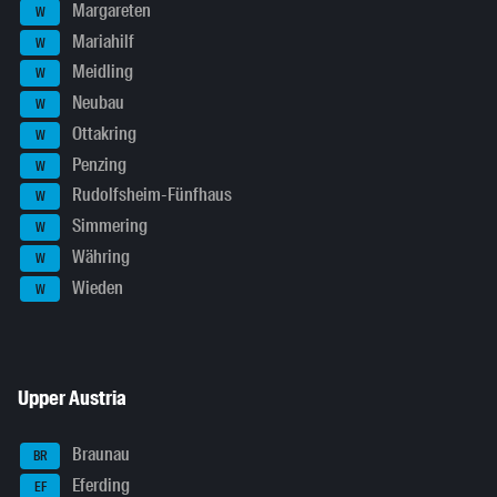
Margareten
W
Mariahilf
W
Meidling
W
Neubau
W
Ottakring
W
Penzing
W
Rudolfsheim-Fünfhaus
W
Simmering
W
Währing
W
Wieden
W
Upper Austria
Braunau
BR
Eferding
EF