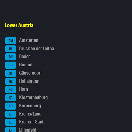
Lower Austria
Amstetten
AM
Bruck an der Leitha
BL
Baden
BN
Gmünd
GD
Gänserndorf
GF
Hollabrunn
HL
Horn
HO
Klosterneuburg
KG
Korneuburg
KO
Krems/Land
KR
Krems – Stadt
KS
Lilienfeld
LF