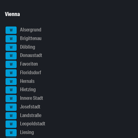
Vienna
Alsergrund
W
Brigittenau
W
Döbling
W
Donaustadt
W
Favoriten
W
Floridsdorf
W
Hernals
W
Hietzing
W
Innere Stadt
W
Josefstadt
W
Landstraße
W
Leopoldstadt
W
Liesing
W