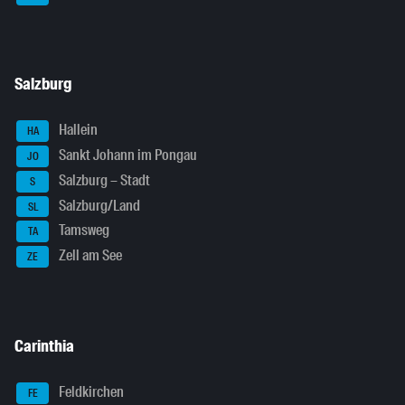
Salzburg
Hallein
HA
Sankt Johann im Pongau
JO
Salzburg – Stadt
S
Salzburg/Land
SL
Tamsweg
TA
Zell am See
ZE
Carinthia
Feldkirchen
FE