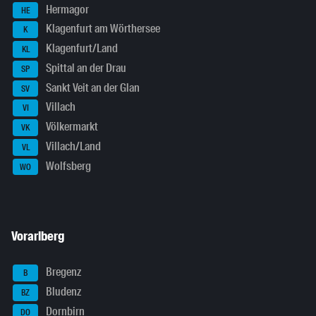
Hermagor
HE
Klagenfurt am Wörthersee
K
Klagenfurt/Land
KL
Spittal an der Drau
SP
Sankt Veit an der Glan
SV
Villach
VI
Völkermarkt
VK
Villach/Land
VL
Wolfsberg
WO
Vorarlberg
Bregenz
B
Bludenz
BZ
Dornbirn
DO