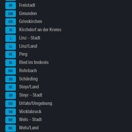
Freistadt
FR
Gmunden
GM
Grieskirchen
GR
Kirchdorf an der Krems
KI
Linz – Stadt
L
Linz/Land
LL
Perg
PE
Ried im Innkreis
RI
Rohrbach
RO
Schärding
SD
Steyr/Land
SE
Steyr – Stadt
SR
Urfahr/Umgebung
UU
Vöcklabruck
VB
Wels – Stadt
WE
Wels/Land
WL