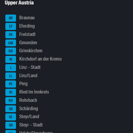
Upper Austria
Braunau
BR
Eferding
EF
Freistadt
FR
Gmunden
GM
Grieskirchen
GR
Kirchdorf an der Krems
KI
Linz – Stadt
L
Linz/Land
LL
Perg
PE
Ried im Innkreis
RI
Rohrbach
RO
Schärding
SD
Steyr/Land
SE
Steyr – Stadt
SR