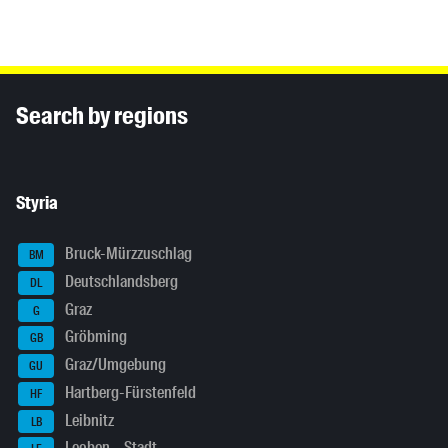
Inhaltsinformationen
Search by regions
Styria
Bruck-Mürzzuschlag
BM
Deutschlandsberg
DL
Graz
G
Gröbming
GB
Graz/Umgebung
GU
Hartberg-Fürstenfeld
HF
Leibnitz
LB