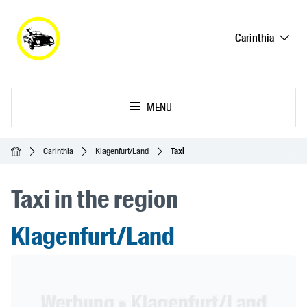
Carinthia
MENU
Homepage
Carinthia
Klagenfurt/Land
Taxi
Taxi in the region
Klagenfurt/Land
Header Banner