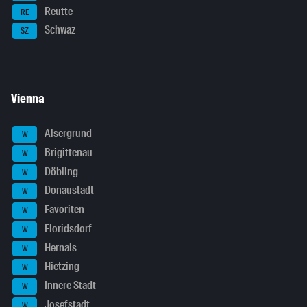
Reutte
RE
Schwaz
SZ
Vienna
Alsergrund
W
Brigittenau
W
Döbling
W
Donaustadt
W
Favoriten
W
Floridsdorf
W
Hernals
W
Hietzing
W
Innere Stadt
W
Josefstadt
W