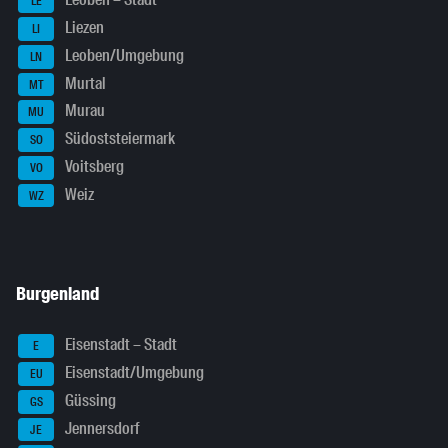
Leoben – Stadt
LE
Liezen
LI
Leoben/Umgebung
LN
Murtal
MT
Murau
MU
Südoststeiermark
SO
Voitsberg
VO
Weiz
WZ
Burgenland
Eisenstadt – Stadt
E
Eisenstadt/Umgebung
EU
Güssing
GS
Jennersdorf
JE