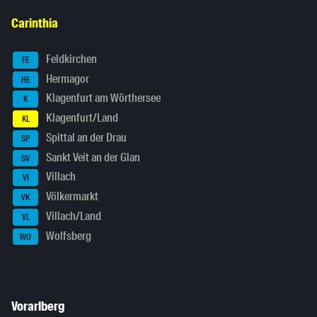
Carinthia
Feldkirchen
FE
Hermagor
HE
Klagenfurt am Wörthersee
K
Klagenfurt/Land
KL
Spittal an der Drau
SP
Sankt Veit an der Glan
SV
Villach
VI
Völkermarkt
VK
Villach/Land
VL
Wolfsberg
WO
Vorarlberg