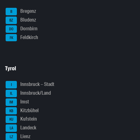
Bregenz
B
Bludenz
BZ
Dornbirn
DO
Feldkirch
FK
Tyrol
Innsbruck – Stadt
I
Innsbruck/Land
IL
Imst
IM
Kitzbühel
KB
Kufstein
KU
Landeck
LA
Lienz
LZ