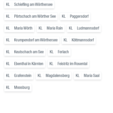
KL
Schiefling am Wörthersee
KL
Pörtschach am Wörther See
KL
Poggersdorf
KL
Maria Wörth
KL
Maria Rain
KL
Ludmannsdorf
KL
Krumpendorf am Wörthersee
KL
Köttmannsdorf
KL
Keutschach am See
KL
Ferlach
KL
Ebenthal in Kärnten
KL
Feistritz im Rosental
KL
Grafenstein
KL
Magdalensberg
KL
Maria Saal
KL
Moosburg