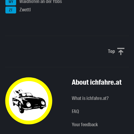
Waidhofen an der Ybbs
WY
Zwettl
ZT
Top
Scroll to 
About ichfahre.at
What is ichfahre.at?
FAQ
Your feedback