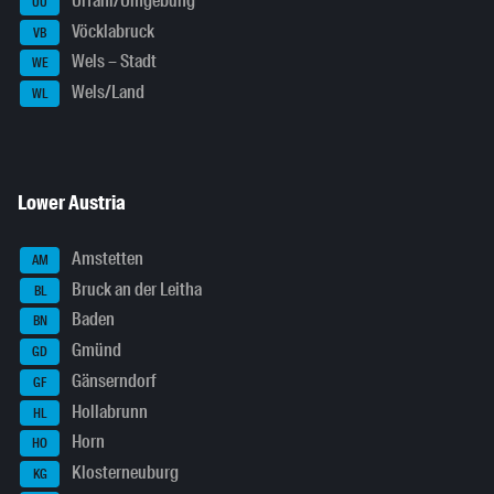
Urfahr/Umgebung
UU
Vöcklabruck
VB
Wels – Stadt
WE
Wels/Land
WL
Lower Austria
Amstetten
AM
Bruck an der Leitha
BL
Baden
BN
Gmünd
GD
Gänserndorf
GF
Hollabrunn
HL
Horn
HO
Klosterneuburg
KG