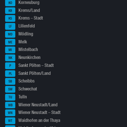
Korneuburg
KO
Krems/Land
KR
Krems – Stadt
KS
Lilienfeld
LF
Mödling
MD
Melk
ME
Mistelbach
MI
Neunkirchen
NK
Sankt Pölten – Stadt
P
Sankt Pölten/Land
PL
Scheibbs
SB
Schwechat
SW
Tulln
TU
Wiener Neustadt/Land
WB
Wiener Neustadt – Stadt
WN
Waidhofen an der Thaya
WT