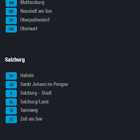
Mattersburg
MA
Neusiedl am See
ND
Oberpullendorf
OP
Oberwart
OW
Salzburg
Hallein
HA
Sankt Johann im Pongau
JO
Salzburg – Stadt
S
Salzburg/Land
SL
Tamsweg
TA
Zell am See
ZE