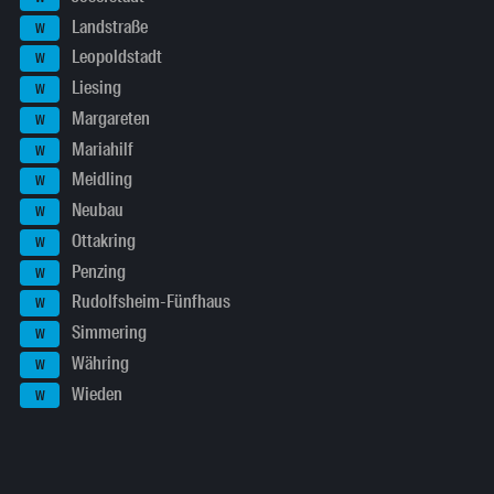
Landstraße
W
Leopoldstadt
W
Liesing
W
Margareten
W
Mariahilf
W
Meidling
W
Neubau
W
Ottakring
W
Penzing
W
Rudolfsheim-Fünfhaus
W
Simmering
W
Währing
W
Wieden
W