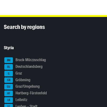
Inhaltsinformationen
Search by regions
Styria
Bruck-Mürzzuschlag
BM
Deutschlandsberg
DL
Graz
G
Gröbming
GB
Graz/Umgebung
GU
Hartberg-Fürstenfeld
HF
Leibnitz
LB
Leoben – Stadt
LE