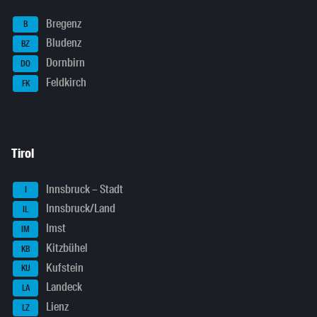
Bregenz
B
Bludenz
BZ
Dornbirn
DO
Feldkirch
FK
Tirol
Innsbruck – Stadt
I
Innsbruck/Land
IL
Imst
IM
Kitzbühel
KB
Kufstein
KU
Landeck
LA
Lienz
LZ