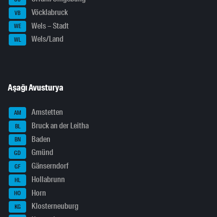
Vöcklabruck
VB
Wels – Stadt
WE
Wels/Land
WL
Aşağı Avusturya
Amstetten
AM
Bruck an der Leitha
BL
Baden
BN
Gmünd
GD
Gänserndorf
GF
Hollabrunn
HL
Horn
HO
Klosterneuburg
KG