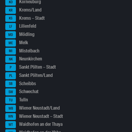
Korneuburg
KO
Krems/Land
KR
Krems – Stadt
KS
Lilienfeld
LF
Mödling
MD
Melk
ME
Mistelbach
MI
Neunkirchen
NK
Sankt Pölten – Stadt
P
Sankt Pölten/Land
PL
Scheibbs
SB
Schwechat
SW
Tulln
TU
Wiener Neustadt/Land
WB
Wiener Neustadt – Stadt
WN
Waidhofen an der Thaya
WT