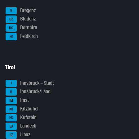
Bregenz
B
Bludenz
BZ
Dornbirn
DO
Feldkirch
FK
Tirol
Innsbruck – Stadt
I
Innsbruck/Land
IL
Imst
IM
Kitzbühel
KB
Kufstein
KU
Landeck
LA
Lienz
LZ