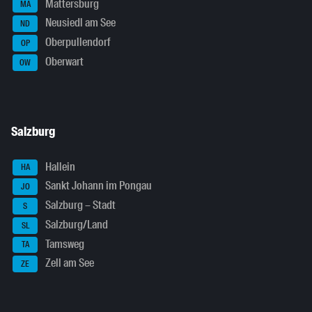
Mattersburg
MA
Neusiedl am See
ND
Oberpullendorf
OP
Oberwart
OW
Salzburg
Hallein
HA
Sankt Johann im Pongau
JO
Salzburg – Stadt
S
Salzburg/Land
SL
Tamsweg
TA
Zell am See
ZE