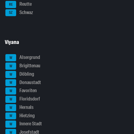
Reutte
RE
Schwaz
SZ
Viyana
Alsergrund
W
Brigittenau
W
Döbling
W
Donaustadt
W
Favoriten
W
Floridsdorf
W
Hernals
W
Hietzing
W
Innere Stadt
W
Josefstadt
W