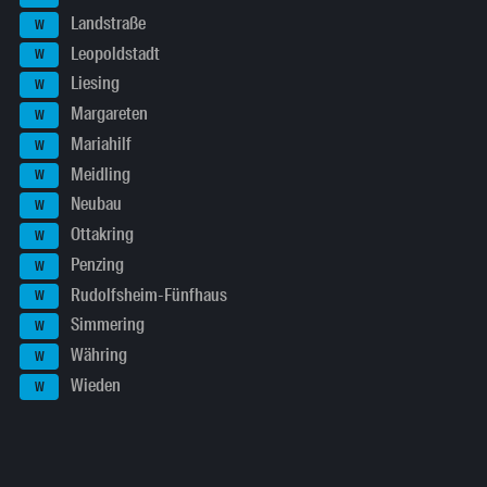
Landstraße
W
Leopoldstadt
W
Liesing
W
Margareten
W
Mariahilf
W
Meidling
W
Neubau
W
Ottakring
W
Penzing
W
Rudolfsheim-Fünfhaus
W
Simmering
W
Währing
W
Wieden
W