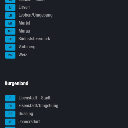
Liezen
LI
Leoben/Umgebung
LN
Murtal
MT
Murau
MU
Südoststeiermark
SO
Voitsberg
VO
Weiz
WZ
Burgenland
Eisenstadt – Stadt
E
Eisenstadt/Umgebung
EU
Güssing
GS
Jennersdorf
JE