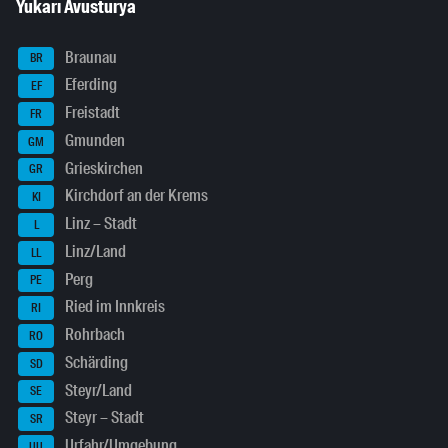
Yukarı Avusturya
Braunau
BR
Eferding
EF
Freistadt
FR
Gmunden
GM
Grieskirchen
GR
Kirchdorf an der Krems
KI
Linz – Stadt
L
Linz/Land
LL
Perg
PE
Ried im Innkreis
RI
Rohrbach
RO
Schärding
SD
Steyr/Land
SE
Steyr – Stadt
SR
Urfahr/Umgebung
UU