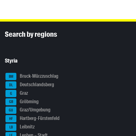
Inhaltsinformationen
Search by regions
Styria
Bruck-Mürzzuschlag
BM
Deutschlandsberg
DL
Graz
G
Gröbming
GB
Graz/Umgebung
GU
Hartberg-Fürstenfeld
HF
Leibnitz
LB
Leoben – Stadt
LE