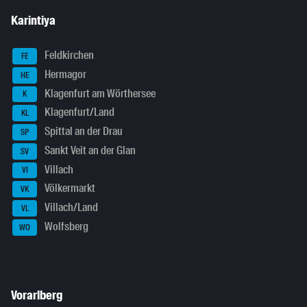
Karintiya
Feldkirchen
FE
Hermagor
HE
Klagenfurt am Wörthersee
K
Klagenfurt/Land
KL
Spittal an der Drau
SP
Sankt Veit an der Glan
SV
Villach
VI
Völkermarkt
VK
Villach/Land
VL
Wolfsberg
WO
Vorarlberg