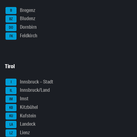
Bregenz
B
Bludenz
BZ
Dornbirn
DO
Feldkirch
FK
Tirol
Innsbruck – Stadt
I
Innsbruck/Land
IL
Imst
IM
Kitzbühel
KB
Kufstein
KU
Landeck
LA
Lienz
LZ