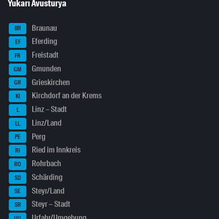
Yukarı Avusturya
Braunau
BR
Eferding
EF
Freistadt
FR
Gmunden
GM
Grieskirchen
GR
Kirchdorf an der Krems
KI
Linz – Stadt
L
Linz/Land
LL
Perg
PE
Ried im Innkreis
RI
Rohrbach
RO
Schärding
SD
Steyr/Land
SE
Steyr – Stadt
SR
Urfahr/Umgebung
UU