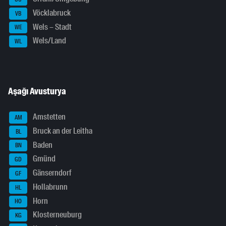
Vöcklabruck
VB
Wels – Stadt
WE
Wels/Land
WL
Aşağı Avusturya
Amstetten
AM
Bruck an der Leitha
BL
Baden
BN
Gmünd
GD
Gänserndorf
GF
Hollabrunn
HL
Horn
HO
Klosterneuburg
KG