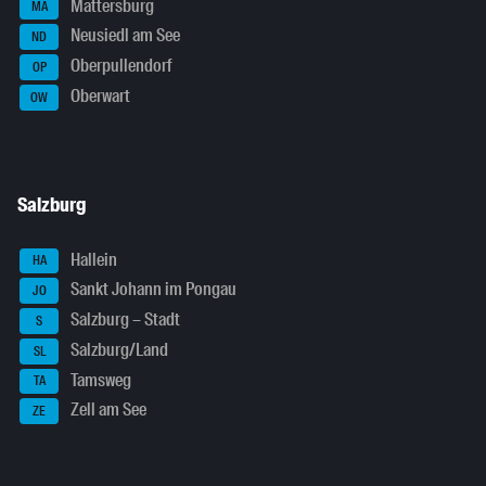
Mattersburg
MA
Neusiedl am See
ND
Oberpullendorf
OP
Oberwart
OW
Salzburg
Hallein
HA
Sankt Johann im Pongau
JO
Salzburg – Stadt
S
Salzburg/Land
SL
Tamsweg
TA
Zell am See
ZE