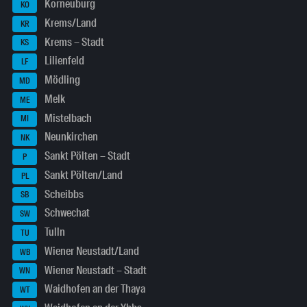
Korneuburg
KO
Krems/Land
KR
Krems – Stadt
KS
Lilienfeld
LF
Mödling
MD
Melk
ME
Mistelbach
MI
Neunkirchen
NK
Sankt Pölten – Stadt
P
Sankt Pölten/Land
PL
Scheibbs
SB
Schwechat
SW
Tulln
TU
Wiener Neustadt/Land
WB
Wiener Neustadt – Stadt
WN
Waidhofen an der Thaya
WT