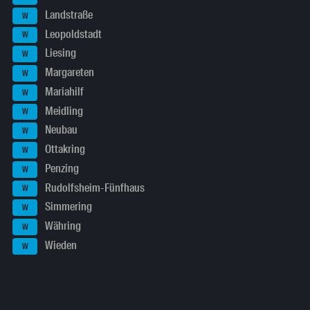
Landstraße
W
Leopoldstadt
W
Liesing
W
Margareten
W
Mariahilf
W
Meidling
W
Neubau
W
Ottakring
W
Penzing
W
Rudolfsheim-Fünfhaus
W
Simmering
W
Währing
W
Wieden
W