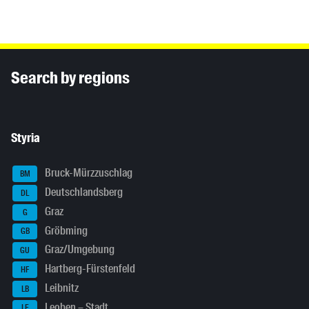
Inhaltsinformationen
Search by regions
Styria
Bruck-Mürzzuschlag
BM
Deutschlandsberg
DL
Graz
G
Gröbming
GB
Graz/Umgebung
GU
Hartberg-Fürstenfeld
HF
Leibnitz
LB
Leoben – Stadt
LE