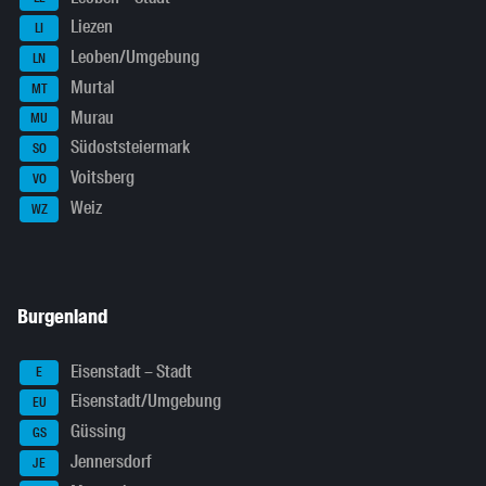
Liezen
LI
Leoben/Umgebung
LN
Murtal
MT
Murau
MU
Südoststeiermark
SO
Voitsberg
VO
Weiz
WZ
Burgenland
Eisenstadt – Stadt
E
Eisenstadt/Umgebung
EU
Güssing
GS
Jennersdorf
JE