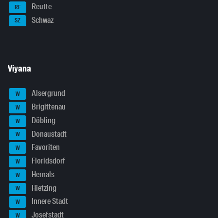
Reutte
RE
Schwaz
SZ
Viyana
Alsergrund
W
Brigittenau
W
Döbling
W
Donaustadt
W
Favoriten
W
Floridsdorf
W
Hernals
W
Hietzing
W
Innere Stadt
W
Josefstadt
W