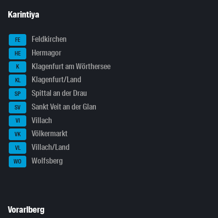
Karintiya
Feldkirchen
FE
Hermagor
HE
Klagenfurt am Wörthersee
K
Klagenfurt/Land
KL
Spittal an der Drau
SP
Sankt Veit an der Glan
SV
Villach
VI
Völkermarkt
VK
Villach/Land
VL
Wolfsberg
WO
Vorarlberg