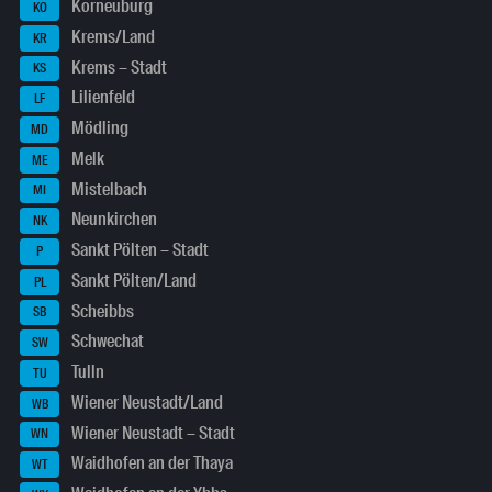
Korneuburg
KO
Krems/Land
KR
Krems – Stadt
KS
Lilienfeld
LF
Mödling
MD
Melk
ME
Mistelbach
MI
Neunkirchen
NK
Sankt Pölten – Stadt
P
Sankt Pölten/Land
PL
Scheibbs
SB
Schwechat
SW
Tulln
TU
Wiener Neustadt/Land
WB
Wiener Neustadt – Stadt
WN
Waidhofen an der Thaya
WT