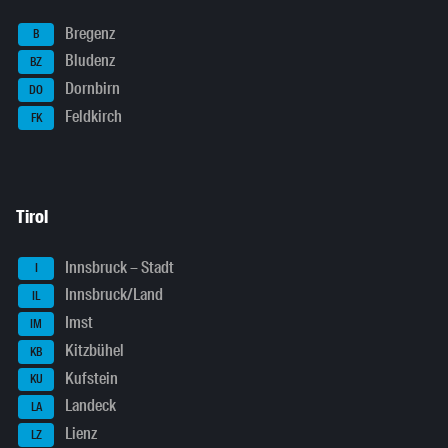
Bregenz
B
Bludenz
BZ
Dornbirn
DO
Feldkirch
FK
Tirol
Innsbruck – Stadt
I
Innsbruck/Land
IL
Imst
IM
Kitzbühel
KB
Kufstein
KU
Landeck
LA
Lienz
LZ