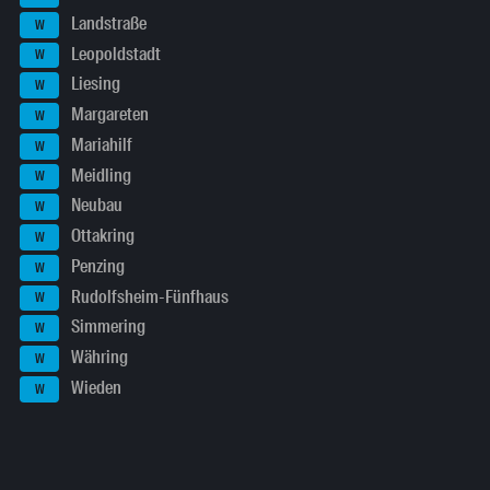
Landstraße
W
Leopoldstadt
W
Liesing
W
Margareten
W
Mariahilf
W
Meidling
W
Neubau
W
Ottakring
W
Penzing
W
Rudolfsheim-Fünfhaus
W
Simmering
W
Währing
W
Wieden
W