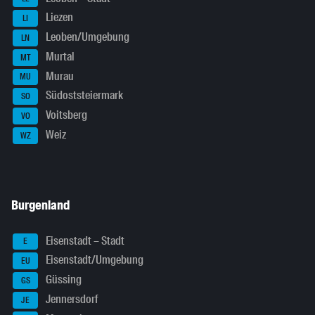
Liezen
LI
Leoben/Umgebung
LN
Murtal
MT
Murau
MU
Südoststeiermark
SO
Voitsberg
VO
Weiz
WZ
Burgenland
Eisenstadt – Stadt
E
Eisenstadt/Umgebung
EU
Güssing
GS
Jennersdorf
JE