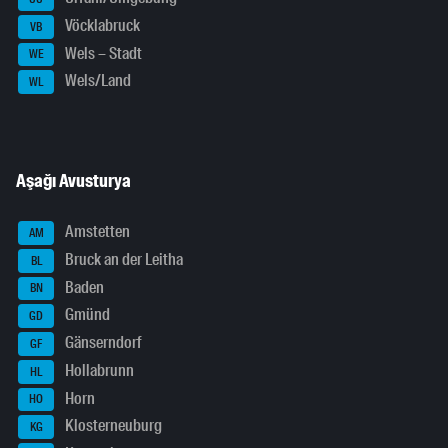
Vöcklabruck
VB
Wels – Stadt
WE
Wels/Land
WL
Aşağı Avusturya
Amstetten
AM
Bruck an der Leitha
BL
Baden
BN
Gmünd
GD
Gänserndorf
GF
Hollabrunn
HL
Horn
HO
Klosterneuburg
KG