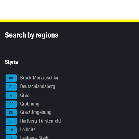
Inhaltsinformationen
Search by regions
Styria
Bruck-Mürzzuschlag
BM
Deutschlandsberg
DL
Graz
G
Gröbming
GB
Graz/Umgebung
GU
Hartberg-Fürstenfeld
HF
Leibnitz
LB
Leoben – Stadt
LE