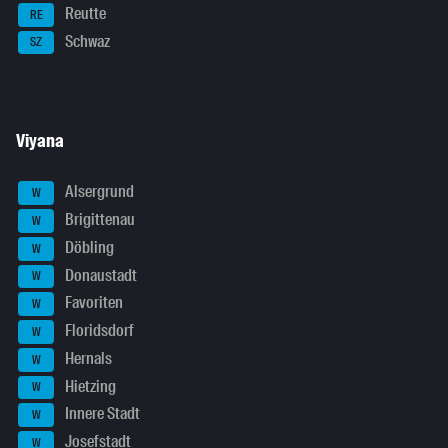
Reutte
RE
Schwaz
SZ
Viyana
Alsergrund
W
Brigittenau
W
Döbling
W
Donaustadt
W
Favoriten
W
Floridsdorf
W
Hernals
W
Hietzing
W
Innere Stadt
W
Josefstadt
W