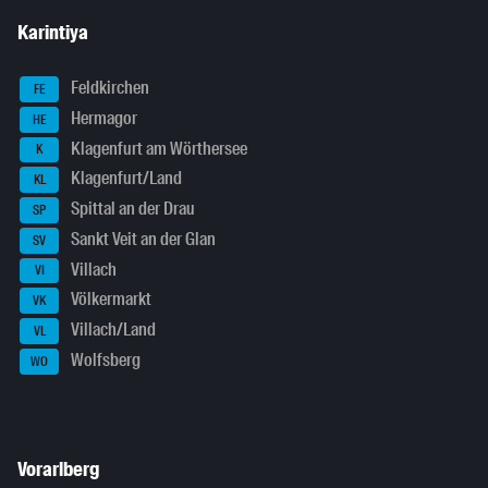
Karintiya
Feldkirchen
FE
Hermagor
HE
Klagenfurt am Wörthersee
K
Klagenfurt/Land
KL
Spittal an der Drau
SP
Sankt Veit an der Glan
SV
Villach
VI
Völkermarkt
VK
Villach/Land
VL
Wolfsberg
WO
Vorarlberg