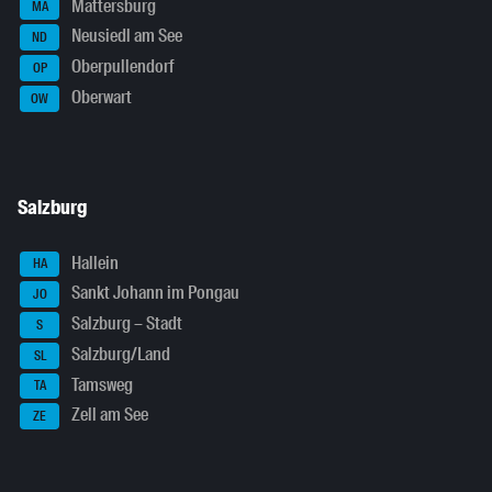
Mattersburg
MA
Neusiedl am See
ND
Oberpullendorf
OP
Oberwart
OW
Salzburg
Hallein
HA
Sankt Johann im Pongau
JO
Salzburg – Stadt
S
Salzburg/Land
SL
Tamsweg
TA
Zell am See
ZE