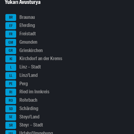
Yukarı Avusturya
Braunau
BR
Eferding
EF
Freistadt
FR
Gmunden
GM
Grieskirchen
GR
Kirchdorf an der Krems
KI
Linz – Stadt
L
Linz/Land
LL
Perg
PE
Ried im Innkreis
RI
Rohrbach
RO
Schärding
SD
Steyr/Land
SE
Steyr – Stadt
SR
Urfahr/Umgebung
UU